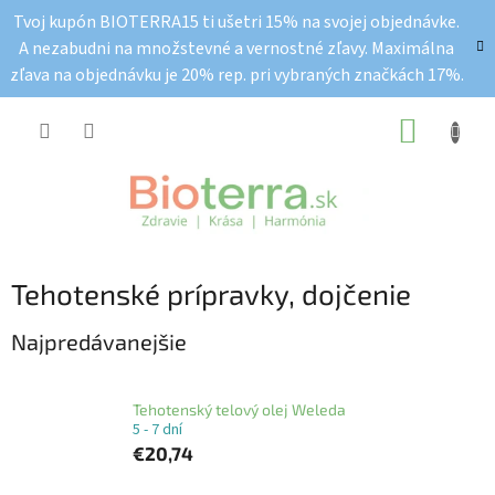
Prejsť
Tvoj kupón BIOTERRA15 ti ušetri 15% na svojej objednávke.
na
A nezabudni na množstevné a vernostné zľavy. Maximálna
obsah
zľava na objednávku je 20% rep. pri vybraných značkách 17%.
NÁKUP
KOŠÍK
Tehotenské prípravky, dojčenie
Najpredávanejšie
Tehotenský telový olej Weleda
5 - 7 dní
€20,74