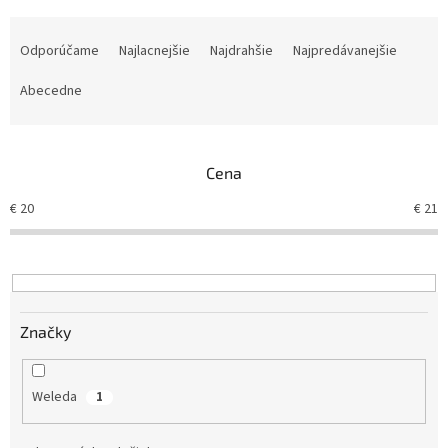
R
a
Odporúčame
Najlacnejšie
Najdrahšie
Najpredávanejšie
d
e
Abecedne
n
i
e
Cena
p
r
€
20
€
21
o
d
u
k
t
Značky
o
v
Weleda
1