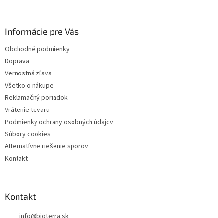
p
ä
Informácie pre Vás
t
i
Obchodné podmienky
e
Doprava
Vernostná zľava
Všetko o nákupe
Reklamačný poriadok
Vrátenie tovaru
Podmienky ochrany osobných údajov
Súbory cookies
Alternatívne riešenie sporov
Kontakt
Kontakt
info
@
bioterra.sk