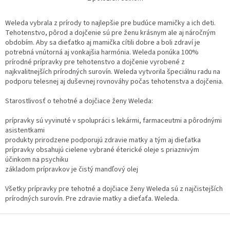
O
v
l
Weleda vybrala z prírody to najlepšie pre budúce mamičky a ich deti.
á
Tehotenstvo, pôrod a dojčenie sú pre ženu krásnym ale aj náročným
d
obdobím. Aby sa dieťatko aj mamička cítili dobre a boli zdraví je
a
potrebná vnútorná aj vonkajšia harmónia. Weleda ponúka 100%
c
prírodné prípravky pre tehotenstvo a dojčenie vyrobené z
i
najkvalitnejších prírodných surovín. Weleda vytvorila špeciálnu radu na
e
podporu telesnej aj duševnej rovnováhy počas tehotenstva a dojčenia.
p
r
Starostlivosť o tehotné a dojčiace ženy Weleda:
v
k
prípravky sú vyvinuté v spolupráci s lekármi, farmaceutmi a pôrodnými
y
asistentkami
v
produkty prirodzene podporujú zdravie matky a tým aj dieťatka
ý
prípravky obsahujú cielene vybrané éterické oleje s priaznivým
p
účinkom na psychiku
i
základom prípravkov je čistý mandľový olej
s
u
Všetky prípravky pre tehotné a dojčiace ženy Weleda sú z najčistejších
prírodných surovín. Pre zdravie matky a dieťaťa. Weleda.
Z
á