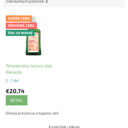
Zobrazených položiek:
1
V
SUPER CENA
ý
VÝHODNÁ CENA
p
Viac za menej
i
s
p
r
o
d
Tehotenský telový olej
u
Weleda
k
5 - 7 dní
t
€20,74
o
v
DETAIL
Účinná prevencia a hojenie strií
1
položiek celkom