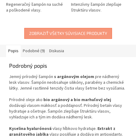
Regeneračný šampón na suché
Intenzívny šampón zlepšuje
a poškodené vlasy.
štruktúru vlasov.
ZOBRAZIŤ VŠETKY SÚVISIACE PRODUKTY
Popis
Podobné (9)
Diskusia
Podrobný popis
Jemný prírodný šampón
s argánovým olejom
pre nádherný
lesk vlasov. Šampón neobsahuje silikóny, parabény a chemické
látky. Jemné rastlinné tenzidy čistia vlasy šetrne bez vysúšania.
Prírodné oleje ako
bio argánový a bio marhuľový olej
dodávajú vlasom mäkkosť a poddajnosť. Prírodný betaín vlasy
hydratuje a ošetruje. Šampón zlepšuje štruktúru vlasov,
vyhladzuje ich a tým im dodáva nádherný lesk.
Kyselina hyalurónová
vlasy hĺbkovo hydratuje.
Extrakt z
granátového jablka
vlasy posilňuje a dodáva im antioxidanty.