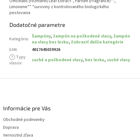
Officinalis (rozmarín) Leaf Extract*, Parfum (Fragrance)**,
Limonene** *suroviny z kontrolovaného biologického
pestovania
Dodatočné parametre
Šampóny
,
šampón na poškodené vlasy
,
šampón
Kategória
:
na vlasy bez lesku
,
Zobraziť ďalšie kategórie
EAN
:
4017645039926
?
Typy
suché a poškodené vlasy
,
bez lesku
,
suché vlasy
vlasov
:
Z
á
p
ä
Informácie pre Vás
t
i
Obchodné podmienky
e
Doprava
Vernostná zľava