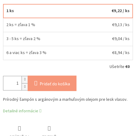
1 ks
€9,22
/ ks
2 ks = zľava 1 %
€9,13
/ ks
3 - 5 ks = zľava 2 %
€9,04
/ ks
6 a viac ks = zľava 3 %
€8,94
/ ks
Ušetríte
€0
Pridať do košíka
Prírodný šampón s argánovým a marhuľovým olejom pre lesk vlasov.
Detailné informácie