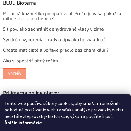
BLOG Bioterra
Prírodná kozmetika po opaľovaní: Prečo ju vaša pokožka
miluje viac ako chémiu?
5 tipov, ako zachrániť dehydrované vlasy v zime
Syndróm vyhorenia - rady a tipy ako ho zvládnuť
Chcete mať čisté a voňavé prádlo bez chemikálií ?
Ako si spestriť pitný režim
ARCHÍV
Prijímame online platby
Tento web používa súbory cookies, aby sme Vám umožnili
pohodlné používanie webu a vďaka analýze prevádzky webu
neustále zlepšovali jeho funkcie, výkon a použiteľnosť.
Ďalšie informácie
.