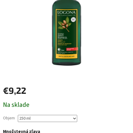
€9,22
Jednotková
Na sklade
cena:
Objem
Množstevná zľava