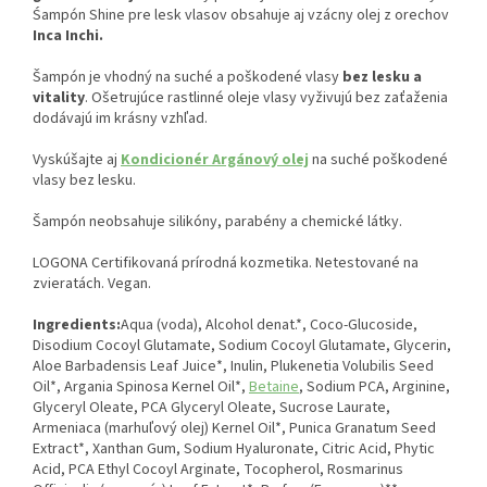
Śampón Shine pre lesk vlasov obsahuje aj vzácny olej z orechov
Inca Inchi.
Šampón je vhodný na suché a poškodené vlasy
bez lesku a
vitality
. Ošetrujúce rastlinné oleje vlasy vyživujú bez zaťaženia
dodávajú im krásny vzhľad.
Vyskúšajte aj
Kondicionér Argánový olej
na suché poškodené
vlasy bez lesku.
Šampón neobsahuje silikóny, parabény a chemické látky.
LOGONA Certifikovaná prírodná kozmetika. Netestované na
zvieratách. Vegan.
Ingredients:
Aqua (voda), Alcohol denat.*, Coco-Glucoside,
Disodium Cocoyl Glutamate, Sodium Cocoyl Glutamate, Glycerin,
Aloe Barbadensis Leaf Juice*, Inulin, Plukenetia Volubilis Seed
Oil*, Argania Spinosa Kernel Oil*,
Betaine
, Sodium PCA, Arginine,
Glyceryl Oleate, PCA Glyceryl Oleate, Sucrose Laurate,
Armeniaca (marhuľový olej) Kernel Oil*, Punica Granatum Seed
Extract*, Xanthan Gum, Sodium Hyaluronate, Citric Acid, Phytic
Acid, PCA Ethyl Cocoyl Arginate, Tocopherol, Rosmarinus