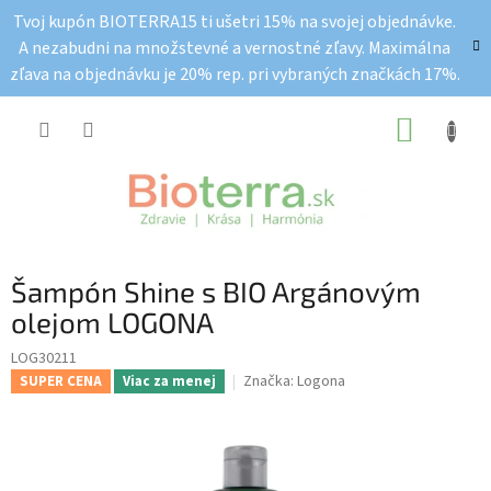
Prejsť
Tvoj kupón BIOTERRA15 ti ušetri 15% na svojej objednávke.
na
A nezabudni na množstevné a vernostné zľavy. Maximálna
obsah
zľava na objednávku je 20% rep. pri vybraných značkách 17%.
NÁKUP
KOŠÍK
Šampón Shine s BIO Argánovým
olejom LOGONA
LOG30211
Značka:
Logona
SUPER CENA
Viac za menej