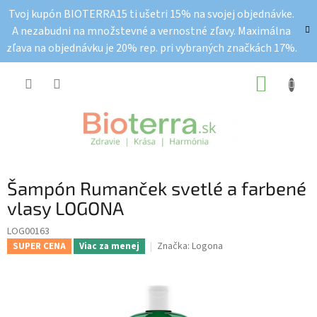
Prejsť
Tvoj kupón BIOTERRA15 ti ušetri 15% na svojej objednávke.
na
A nezabudni na množstevné a vernostné zľavy. Maximálna
obsah
zľava na objednávku je 20% rep. pri vybraných značkách 17%.
NÁKUP
KOŠÍK
Šampón Rumanček svetlé a farbené
vlasy LOGONA
LOG00163
Značka:
Logona
SUPER CENA
Viac za menej