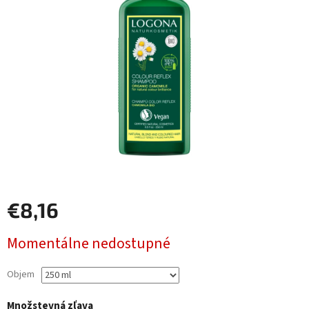
€8,16
Jednotková
Momentálne nedostupné
cena:
Objem
Množstevná zľava