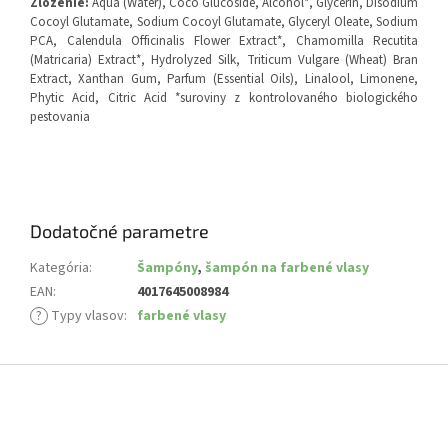
Zloženie:
Aqua (Water), Coco Glucoside, Alcohol*, Glycerin, Disodium
Cocoyl Glutamate, Sodium Cocoyl Glutamate, Glyceryl Oleate, Sodium
PCA, Calendula Officinalis Flower Extract*, Chamomilla Recutita
(Matricaria) Extract*, Hydrolyzed Silk, Triticum Vulgare (Wheat) Bran
Extract, Xanthan Gum, Parfum (Essential Oils), Linalool, Limonene,
Phytic Acid, Citric Acid *suroviny z kontrolovaného biologického
pestovania
Dodatočné parametre
Kategória
:
Šampóny
,
šampón na farbené vlasy
EAN
:
4017645008984
?
Typy vlasov
:
farbené vlasy
Z
á
p
ä