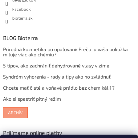
0949 020 054
Facebook
bioterra.sk
BLOG Bioterra
Prírodná kozmetika po opaľovaní: Prečo ju vaša pokožka
miluje viac ako chémiu?
5 tipov, ako zachrániť dehydrované vlasy v zime
Syndróm vyhorenia - rady a tipy ako ho zvládnuť
Chcete mať čisté a voňavé prádlo bez chemikálií ?
Ako si spestriť pitný režim
ARCHÍV
Prijímame online platby