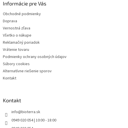
Informácie pre Vás
t
i
Obchodné podmienky
e
Doprava
Vernostná zľava
Všetko o nákupe
Reklamačný poriadok
Vrátenie tovaru
Podmienky ochrany osobných údajov
Súbory cookies
Alternatívne riešenie sporov
Kontakt
Kontakt
info
@
bioterra.sk
0949 020 054 | 10:00 - 18:00