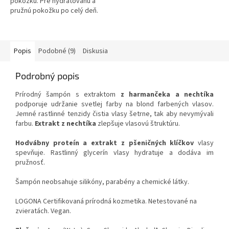
pokožku. Pre hydratovanú a
pružnú pokožku po celý deň.
Popis
Podobné (9)
Diskusia
Podrobný popis
Prírodný šampón s extraktom
z harmančeka a nechtíka
podporuje udržanie svetlej farby na blond farbených vlasov.
Jemné rastlinné tenzidy čistia vlasy šetrne, tak aby nevymývali
farbu.
Extrakt z nechtíka
zlepšuje vlasovú štruktúru.
Hodvábny proteín a extrakt z pšeničných klíčkov
vlasy
spevňuje. Rastlinný glycerín vlasy hydratuje a dodáva im
pružnosť.
Šampón neobsahuje silikóny, parabény a chemické látky.
LOGONA Certifikovaná prírodná kozmetika. Netestované na
zvieratách. Vegan.