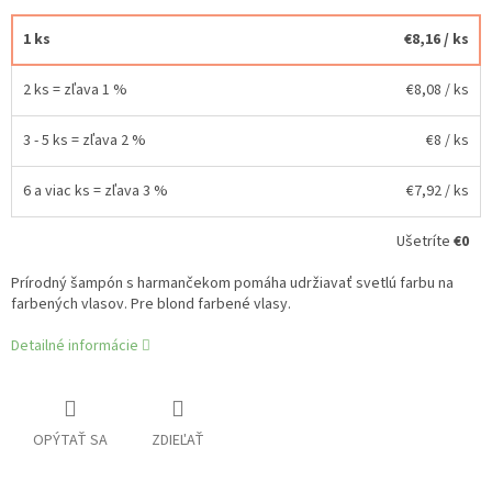
1 ks
€8,16
/ ks
2 ks = zľava 1 %
€8,08
/ ks
3 - 5 ks = zľava 2 %
€8
/ ks
6 a viac ks = zľava 3 %
€7,92
/ ks
Ušetríte
€0
Prírodný šampón s harmančekom pomáha udržiavať svetlú farbu na
farbených vlasov. Pre blond farbené vlasy.
Detailné informácie
OPÝTAŤ SA
ZDIEĽAŤ