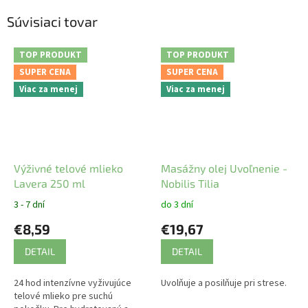
Súvisiaci tovar
TOP PRODUKT
TOP PRODUKT
SUPER CENA
SUPER CENA
Viac za menej
Viac za menej
Výživné telové mlieko
Masážny olej Uvoľnenie -
Lavera 250 ml
Nobilis Tilia
3 - 7 dní
do 3 dní
€8,59
€19,67
DETAIL
DETAIL
24 hod intenzívne vyživujúce
Uvolňuje a posilňuje pri strese.
telové mlieko pre suchú