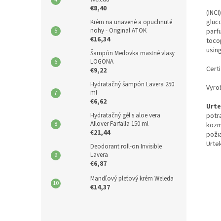
€8,40
(INCI
gluc
Krém na unavené a opuchnuté
nohy - Original ATOK
parfu
€16,34
toco
using
Šampón Medovka mastné vlasy
LOGONA
Cert
€9,22
Hydratačný šampón Lavera 250
Vyro
ml
€6,62
Urt
potr
Hydratačný gél s aloe vera
Allover Farfalla 150 ml
kozm
€21,44
poži
Urte
Deodorant roll-on Invisible
Lavera
€6,87
Mandľový pleťový krém Weleda
€14,37