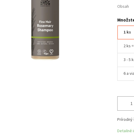
Obsah
Množste
1 ks
2 ks 
3 - 5 
6 a vi
Prírodný 
Detailné 