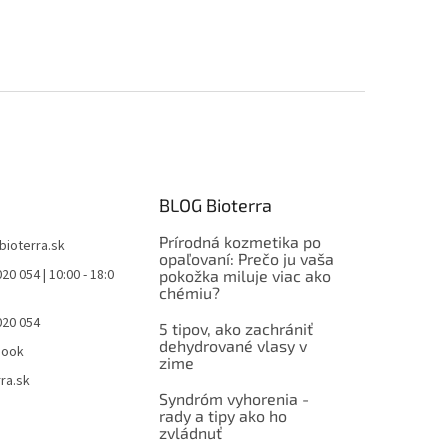
BLOG Bioterra
Prírodná kozmetika po
bioterra.sk
opaľovaní: Prečo ju vaša
20 054 | 10:00 - 18:0
pokožka miluje viac ako
chémiu?
020 054
5 tipov, ako zachrániť
dehydrované vlasy v
book
zime
ra.sk
Syndróm vyhorenia -
rady a tipy ako ho
zvládnuť