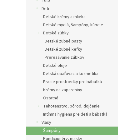
e
Telo
l
Deti
Detské krémy a mlieka
Detské mydlá, šampóny, kúpele
Detské zúbky
Detské zubné pasty
Detské zubné kefky
Prerezávanie zúbkov
Detské oleje
Detská opaľovacia kozmetika
Pracie prostriedky pre bábätká
Krémy na zapareniny
Ostatné
Tehotenstvo, pôrod, dojčenie
Intímna hygiena pre deti a bábätká
Vlasy
Šampóny
Kondicionéry, masky