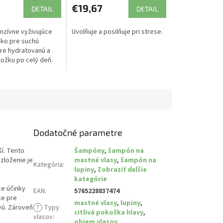
€19,67
DETAIL
DETAIL
enzívne vyživujúce
Uvolňuje a posilňuje pri strese.
eko pre suchú
re hydratovanú a
ožku po celý deň.
Dodatočné parametre
ší. Tento
Šampóny
,
šampón na
zloženie je
mastné vlasy
,
šampón na
Kategória
:
lupiny
,
Zobraziť ďalšie
kategórie
ce účinky
EAN
:
5765228837474
ke pre
mastné vlasy
,
lupiny
,
vú. Zároveň
?
Typy
citlivá pokožka hlavy
,
vlasov
:
objem vlasov