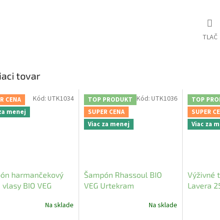
TLAČ
iaci tovar
Kód:
UTK1034
Kód:
UTK1036
R CENA
TOP PRODUKT
TOP PRO
 za menej
SUPER CENA
SUPER C
Viac za menej
Viac za 
ón harmančekový
Šampón Rhassoul BIO
Výživné 
 vlasy BIO VEG
VEG Urtekram
Lavera 2
kram
Na sklade
Na sklade