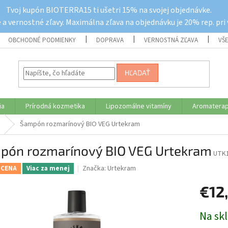
Tvoj kupón BIOTERRA15 ti ušetri 15% na svojej objednávke.
a vernostné zľavy. Maximálna zľava na objednávku je 20% rep. pri
OBCHODNÉ PODMIENKY
DOPRAVA
VERNOSTNÁ ZĽAVA
VŠ
HĽADAŤ
ia
Prírodná kozmetika
Lipozomálne vitamíny
Aromaterap
Šampón rozmarínový BIO VEG Urtekram
pón rozmarínový BIO VEG Urtekram
UTK
Značka:
Urtekram
 CENA
Viac za menej
€12
Jednotk
Na sk
cena: