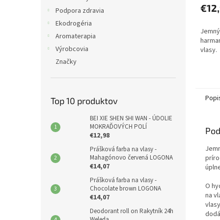
€12
Podpora zdravia
Ekodrogéria
Jemný
Aromaterapia
harma
Výrobcovia
vlasy.
Značky
Popi
Top 10 produktov
BEI XIE SHEN SHI WAN - ÚDOLIE
MOKRAĎOVÝCH POLÍ
Pod
€12,98
Jemné
Prášková farba na vlasy -
prír
Mahagónovo červená LOGONA
€14,07
úpln
Prášková farba na vlasy -
O hy
Chocolate brown LOGONA
na v
€14,07
vlas
Deodorant roll on Rakytník 24h
dodá
Weleda