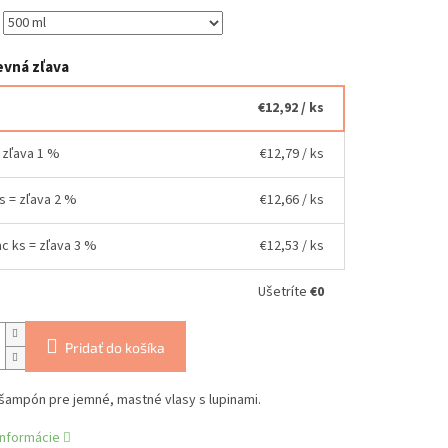
vná zľava
€12,92
/ ks
= zľava 1 %
€12,79
/ ks
ks = zľava 2 %
€12,66
/ ks
ac ks = zľava 3 %
€12,53
/ ks
Ušetríte
€0
Pridať do košíka
šampón pre jemné, mastné vlasy s lupinami.
informácie