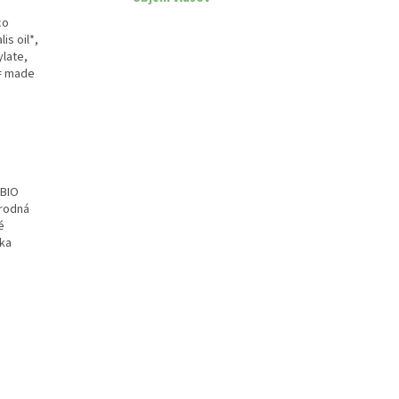
co
is oil*,
ylate,
 = made
 BIO
írodná
é
ika