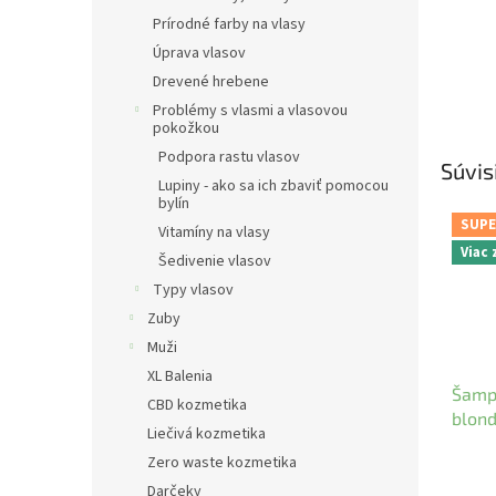
Prírodné farby na vlasy
Úprava vlasov
Drevené hrebene
Problémy s vlasmi a vlasovou
pokožkou
Podpora rastu vlasov
Súvis
Lupiny - ako sa ich zbaviť pomocou
bylín
SUPE
Vitamíny na vlasy
Viac
Šedivenie vlasov
Typy vlasov
Zuby
Muži
XL Balenia
Šamp
CBD kozmetika
blond
Liečivá kozmetika
Urte
Zero waste kozmetika
Darčeky