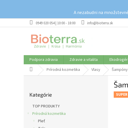
Prejsť
na
A nezabudni na množstevné 
obsah
0949 020 054 | 10:00 - 18:00
info@bioterra.sk
Podpora zdravia
Zdravie a vitalita
Ekodrogér
Domov
Prírodná kozmetika
Vlasy
Šampóny
B
Šam
o
Preskočiť
č
Kategórie
kategórie
SUPER
n
ý
TOP PRODUKTY
p
Prírodná kozmetika
a
Pleť
n