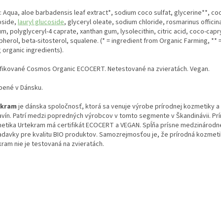
): Aqua, aloe barbadensis leaf extract*, sodium coco sulfat, glycerine**, co
oside,
lauryl glucoside
, glyceryl oleate, sodium chloride, rosmarinus officinal
m, polyglyceryl-4 caprate, xanthan gum, lysolecithin, citric acid, coco-capr
pherol, beta-sitosterol, squalene. (* = ingredient from Organic Farming, **
 organic ingredients).
ifikované Cosmos Organic ECOCERT. Netestované na zvieratách. Vegan.
bené v Dánsku.
ekram
je dánska spoločnosť, ktorá sa venuje výrobe prírodnej kozmetiky a
avín. Patrí medzi popredných výrobcov v tomto segmente v Škandinávii. Pr
etika Urtekram má certifikát ECOCERT a VEGAN. Spĺňa prísne medzinárodn
adavky pre kvalitu BIO produktov. Samozrejmosťou je, že prírodná kozmet
kram nie je testovaná na zvieratách.