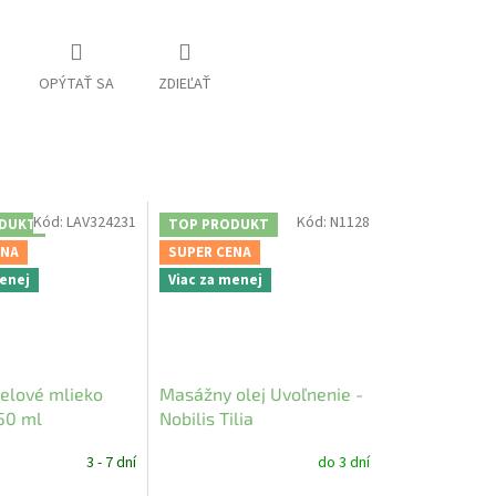
OPÝTAŤ SA
ZDIEĽAŤ
Kód:
LAV324231
Kód:
N1128
DUKT
TOP PRODUKT
ENA
SUPER CENA
menej
Viac za menej
telové mlieko
Masážny olej Uvoľnenie -
50 ml
Nobilis Tilia
3 - 7 dní
do 3 dní