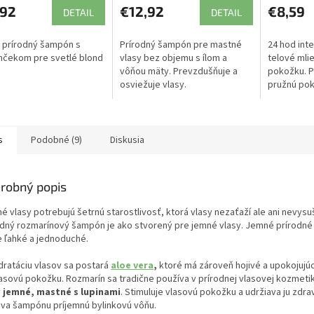
,92
€12,92
€8,59
DETAIL
DETAIL
 prírodný šampón s
Prírodný šampón pre mastné
24 hod int
nčekom pre svetlé blond
vlasy bez objemu s ílom a
telové mli
vôňou mäty. Prevzdušňuje a
pokožku. P
osviežuje vlasy.
pružnú pok
s
Podobné (9)
Diskusia
robný popis
 vlasy potrebujú šetrnú starostlivosť, ktorá vlasy nezaťaží ale ani nevysu
odný rozmarínový šampón je ako stvorený pre jemné vlasy. Jemné prírodné 
e ľahké a jednoduché.
dratáciu vlasov sa postará
aloe vera
,
ktoré má zároveň hojivé a upokojujú
lasovú pokožku. Rozmarín sa tradične používa v prírodnej vlasovej kozmeti
y
jemné, mastné s lupinami
. Stimuluje vlasovú pokožku a udržiava ju zdra
va šampónu príjemnú bylinkovú vôňu.