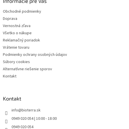
Informácie pre Vás
t
i
Obchodné podmienky
e
Doprava
Vernostná zľava
Všetko o nákupe
Reklamačný poriadok
Vrátenie tovaru
Podmienky ochrany osobných údajov
Súbory cookies
Alternatívne riešenie sporov
Kontakt
Kontakt
info
@
bioterra.sk
0949 020 054 | 10:00 - 18:00
0949 020 054