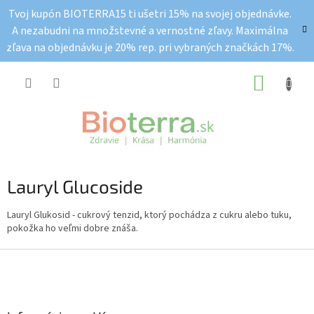
Prejsť
Tvoj kupón BIOTERRA15 ti ušetri 15% na svojej objednávke.
na
A nezabudni na množstevné a vernostné zľavy. Maximálna
obsah
zľava na objednávku je 20% rep. pri vybraných značkách 17%.
NÁKUP
KOŠÍK
Lauryl Glucoside
Lauryl Glukosid - cukrový tenzid, ktorý pochádza z cukru alebo tuku,
pokožka ho veľmi dobre znáša.
Z
á
p
ä