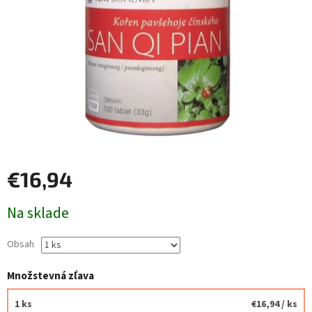
€16,94
Jednotková
Na sklade
cena:
Obsah
Množstevná zľava
1 ks
€16,94
/ ks