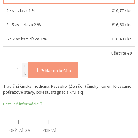
2 ks = zľava 1 %
€16,77
/ ks
3 - 5 ks = zľava 2 %
€16,60
/ ks
6 a viac ks = zľava 3 %
€16,43
/ ks
Ušetríte
€0
Pridať do košíka
Tradičná čínska medicína. Pavšehoj (Žen šen) čínsky, koreň. Krvácanie,
poúrazové stavy, bolesť, stagnácia krvi a qi
Detailné informácie
OPÝTAŤ SA
ZDIEĽAŤ