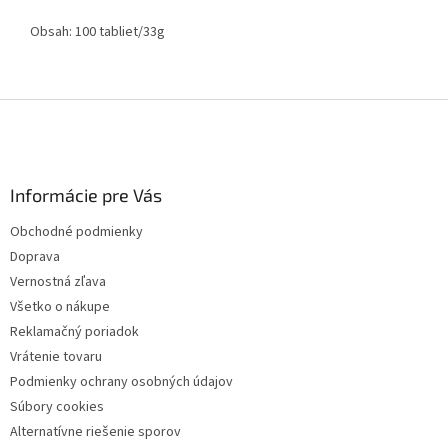
Obsah: 100 tabliet/33g
Z
á
p
ä
Informácie pre Vás
t
i
Obchodné podmienky
e
Doprava
Vernostná zľava
Všetko o nákupe
Reklamačný poriadok
Vrátenie tovaru
Podmienky ochrany osobných údajov
Súbory cookies
Alternatívne riešenie sporov