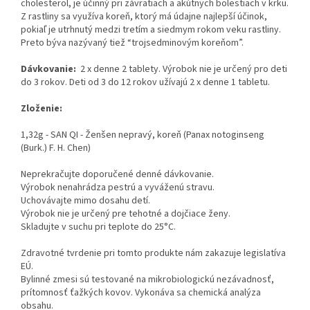
cholesterol, je účinný pri závratiach a akútnych bolestiach v krku.
Z rastliny sa využíva koreň, ktorý má údajne najlepší účinok,
pokiaľ je utrhnutý medzi tretím a siedmym rokom veku rastliny.
Preto býva nazývaný tiež “trojsedminovým koreňom”.
Dávkovanie:
2 x denne 2 tablety. Výrobok nie je určený pro deti
do 3 rokov. Deti od 3 do 12 rokov užívajú 2 x denne 1 tabletu.
Zloženie:
1,32g - SAN QI - Ženšen nepravý, koreň (Panax notoginseng
(Burk.) F. H. Chen)
Neprekračujte doporučené denné dávkovanie.
Výrobok nenahrádza pestrú a vyváženú stravu.
Uchovávajte mimo dosahu detí.
Výrobok nie je určený pre tehotné a dojčiace ženy.
Skladujte v suchu pri teplote do 25°C.
Zdravotné tvrdenie pri tomto produkte nám zakazuje legislatíva
EÚ.
Bylinné zmesi sú testované na mikrobiologickú nezávadnosť,
prítomnosť ťažkých kovov. Vykonáva sa chemická analýza
obsahu.