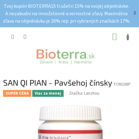
Prejsť
Tvoj kupón BIOTERRA15 ti ušetri 15% na svojej objednávke.
na
A nezabudni na množstevné a vernostné zľavy. Maximálna
obsah
zľava na objednávku je 20% rep. pri vybraných značkách 17%.
NÁKUP
KOŠÍK
SAN QI PIAN - Pavšehoj čínsky
TCM208P
Značka:
Lanzhou
SUPER CENA
Viac za menej