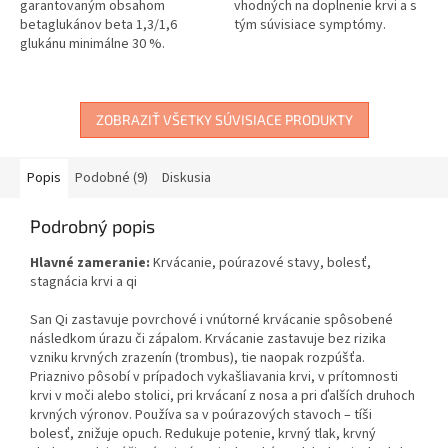
garantovaným obsahom
vhodných na doplnenie krvi a s
betaglukánov beta 1,3/1,6
tým súvisiace symptómy.
glukánu minimálne 30 %.
Harmonizuje organizmus.
Vitamíny, minerály,
polysacharidy.
ZOBRAZIŤ VŠETKY SÚVISIACE PRODUKTY
Popis
Podobné (9)
Diskusia
Podrobný popis
Hlavné zameranie:
Krvácanie, poúrazové stavy, bolesť,
stagnácia krvi a qi
San Qi zastavuje povrchové i vnútorné krvácanie spôsobené
následkom úrazu či zápalom. Krvácanie zastavuje bez rizika
vzniku krvných zrazenín (trombus), tie naopak rozpúšťa.
Priaznivo pôsobí v prípadoch vykašliavania krvi, v prítomnosti
krvi v moči alebo stolici, pri krvácaní z nosa a pri ďalších druhoch
krvných výronov. Používa sa v poúrazových stavoch – tíši
bolesť, znižuje opuch. Redukuje potenie, krvný tlak, krvný