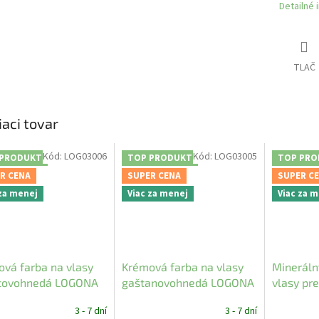
Detailné 
TLAČ
iaci tovar
Kód:
LOG03006
Kód:
LOG03005
 PRODUKT
TOP PRODUKT
TOP PRO
R CENA
SUPER CENA
SUPER C
 za menej
Viac za menej
Viac za 
vá farba na vlasy
Krémová farba na vlasy
Mineráln
tovohnedá LOGONA
gaštanovohnedá LOGONA
vlasy pr
LOGONA
3 - 7 dní
3 - 7 dní