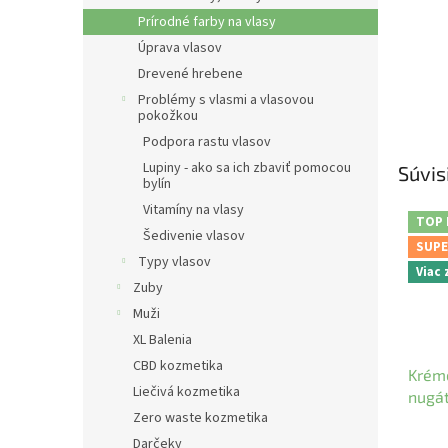
Prírodné farby na vlasy
Úprava vlasov
Drevené hrebene
Problémy s vlasmi a vlasovou
pokožkou
Podpora rastu vlasov
Lupiny - ako sa ich zbaviť pomocou
Súvis
bylín
Vitamíny na vlasy
TOP
Šedivenie vlasov
SUPE
Typy vlasov
Viac
Zuby
Muži
XL Balenia
CBD kozmetika
Krémo
Liečivá kozmetika
nugá
Zero waste kozmetika
Darčeky