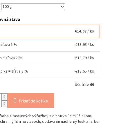
vná zľava
€14,07
/ ks
= zľava 1 %
€13,93
/ ks
ks = zľava 2 %
€13,79
/ ks
ac ks = zľava 3 %
€13,65
/ ks
Ušetríte
€0
Pridať do košíka
farba z rastlinných výťažkov s dlhotrvajúcim účinkom.
chranný film na vlasoch, dodáva im nádherný lesk a farbu.