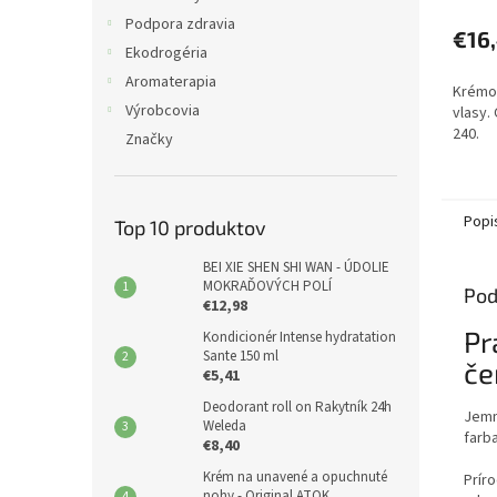
Podpora zdravia
€16
Ekodrogéria
Aromaterapia
Krémov
Výrobcovia
vlasy.
240.
Značky
Popi
Top 10 produktov
BEI XIE SHEN SHI WAN - ÚDOLIE
MOKRAĎOVÝCH POLÍ
Pod
€12,98
Pr
Kondicionér Intense hydratation
Sante 150 ml
če
€5,41
Deodorant roll on Rakytník 24h
Jemn
Weleda
farb
€8,40
Krém na unavené a opuchnuté
Prír
nohy - Original ATOK