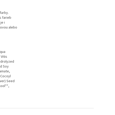
farby.
 farieb
je i
novou alebo
Aqua
 Vitis
Hydrolyzed
ed Soy
tamate,
l Cocoyl
ower) Seed
lool**,