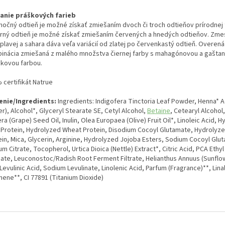
anie práškových farieb
močný odtieň je možné získať zmiešaním dvoch či troch odtieňov prírodnej 
rný odtieň je možné získať zmiešaním červených a hnedých odtieňov. Zmes
plavej a sahara dáva veľa variácií od zlatej po červenkastý odtieň. Overená 
inácia zmiešaná z malého množstva čiernej farby s mahagónovou a gašta
škovou farbou.
 certifikát Natrue
enie/Ingredients:
Ingredients: Indigofera Tinctoria Leaf Powder, Henna* 
r), Alcohol*, Glyceryl Stearate SE, Cetyl Alcohol,
Betaine
, Cetearyl Alcohol,
era (Grape) Seed Oil, Inulin, Olea Europaea (Olive) Fruit Oil*, Linoleic Acid, 
 Protein, Hydrolyzed Wheat Protein, Disodium Cocoyl Glutamate, Hydrolyz
ein, Mica, Glycerin, Arginine, Hydrolyzed Jojoba Esters, Sodium Cocoyl Glu
m Citrate, Tocopherol, Urtica Dioica (Nettle) Extract*, Citric Acid, PCA Ethy
nate, Leuconostoc/Radish Root Ferment Filtrate, Helianthus Annuus (Sunfl
 Levulinic Acid, Sodium Levulinate, Linolenic Acid, Parfum (Fragrance)**, Lina
nene**, CI 77891 (Titanium Dioxide)