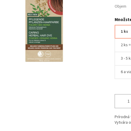
Objem
Množste
1 ks
2 ks 
3 - 5 
6 a vi
Prírodná 
Vytvára o