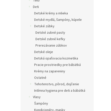
e
Telo
l
Deti
Detské krémy a mlieka
Detské mydlá, šampóny, kúpele
Detské zúbky
Detské zubné pasty
Detské zubné kefky
Prerezávanie zúbkov
Detské oleje
Detská opaľovacia kozmetika
Pracie prostriedky pre bábätká
Krémy na zapareniny
Ostatné
Tehotenstvo, pôrod, dojčenie
Intímna hygiena pre deti a bábätká
Vlasy
Šampóny
Kondicionéry, masky