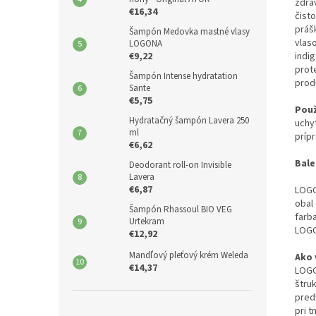
zdra
€16,34
čisto
práš
Šampón Medovka mastné vlasy
vlas
LOGONA
€9,22
indi
prote
Šampón Intense hydratation
prod
Sante
€5,75
Použ
Hydratačný šampón Lavera 250
uchyt
ml
príp
€6,62
Bale
Deodorant roll-on Invisible
Lavera
€6,87
LOGO
obal
Šampón Rhassoul BIO VEG
farb
Urtekram
LOG
€12,92
Mandľový pleťový krém Weleda
Ako 
€14,37
LOGO
štru
predv
pri 