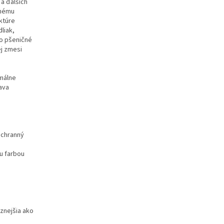
 a ďalších
nnému
ktúre
liak,
 o pšeničné
ej zmesi
málne
ava
ochranný
u farbou
aznejšia ako