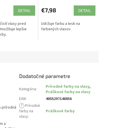
€7,98
DETAIL
DETAIL
čistí vlasy pred
Udržuje farbu a lesk na
Umožňuje lepšie
farbených vlasov.
rby.
Dodatočné parametre
Prírodné farby na vlasy
,
Kategória
:
Práškové farby na vlasy
EAN
:
4055297148856
?
Prírodné
% prírodná
farby na
Práškové farby
vlasy
:
ím a