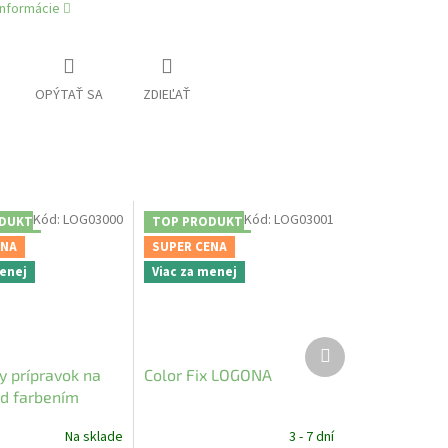
informácie
OPÝTAŤ SA
ZDIEĽAŤ
Kód:
LOG03000
Kód:
LOG03001
DUKT
TOP PRODUKT
ENA
SUPER CENA
menej
Viac za menej
Ďalší
produkt
y prípravok na
Color Fix LOGONA
ed farbením
Na sklade
3 - 7 dní