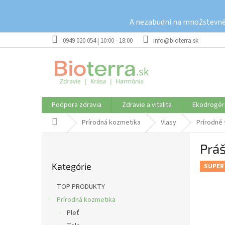
Prejsť
na
A nezabudni na množstevné 
obsah
0949 020 054 | 10:00 - 18:00
info@bioterra.sk
Podpora zdravia
Zdravie a vitalita
Ekodrogér
Domov
Prírodná kozmetika
Vlasy
Prírodné 
B
Prá
o
Preskočiť
č
Kategórie
kategórie
SUPER
n
ý
TOP PRODUKTY
p
Prírodná kozmetika
a
Pleť
n