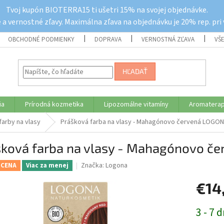
Tvoj kupón BIOTERRA15 ti ušetri 15% na svojej objednávke.
a vernostné zľavy. Maximálna zľava na objednávku je 20% rep. pri
OBCHODNÉ PODMIENKY
DOPRAVA
VERNOSTNÁ ZĽAVA
VŠ
HĽADAŤ
ia
Prírodná kozmetika
Lipozomálne vitamíny
Aromaterap
farby na vlasy
Prášková farba na vlasy - Mahagónovo červená LOGO
šková farba na vlasy - Mahagónovo č
Značka:
Logona
 CENA
Viac za menej
€14
Jednotk
3 - 7 d
cena: