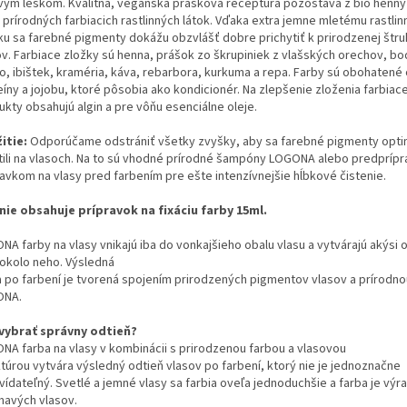
vým leskom.
Kvalitná, vegánska prášková receptúra ​​pozostáva z bio henny
 prírodných farbiacich rastlinných látok.
Vďaka extra jemne mletému rastli
ku sa farebné pigmenty dokážu obzvlášť dobre prichytiť k prirodzenej štru
ov. Farbiace zložky sú henna, prášok zo škrupiniek z vlašských orechov, bod
go, ibištek, kraméria, káva, rebarbora, kurkuma a repa. Farby sú obohatené
íny a jojobu, ktoré pôsobia ako kondicionér. Na zlepšenie zloženia farbiac
ukty obsahujú algin a pre vôňu esenciálne oleje.
itie:
Odporúčame odstrániť všetky zvyšky, aby sa farebné pigmenty opti
ili na vlasoch.
Na to sú vhodné prírodné šampóny LOGONA alebo predprípr
ravkom na vlasy pred farbením pre ešte intenzívnejšie hĺbkové čistenie.
nie obsahuje prípravok na fixáciu farby 15ml.
NA farby na vlasy vnikajú iba do vonkajšieho obalu vlasu a vytvárajú akýsi 
 okolo neho. Výsledná
a po farbení je tvorená spojením prirodzených pigmentov vlasov a prírodno
ONA.
vybrať správny odtieň?
NA farba na vlasy v kombinácii s prirodzenou farbou a vlasovou
ktúrou vytvára výsledný odtieň vlasov po farbení, ktorý nie je jednoznačne
ídateľný. Svetlé a jemné vlasy sa farbia oveľa jednoduchšie a farba je výr
tmavých vlasov.