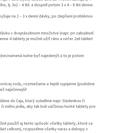
o, tj. 3x2 – 4 tbl. a dospelí potom 3 x 4 – 8 tbl denne.
vyšuje na 2 – 3 x denní dávky, po zlepšení problémov
u dávku v dvojnásobnom množstve (napr. pri zabudnutí
denne 4 tablety je možné užiť ráno a večer 2x6 tabliet
e (neznamená nutne byť najedený!) a to je potom
cl horúcej vody, rozmiešame a teplé vypijeme (podobne
ež najúčinnejší!
idáme do čaju, ktorý osladíme napr. Sladenkou či
i iného jedla, aby tak boli väčšinou horké tablety pre
žné použiť aj tento spôsob: všetky tablety, ktoré sa
bliet celkom), rozpustíme všetky naraz a dokopy v