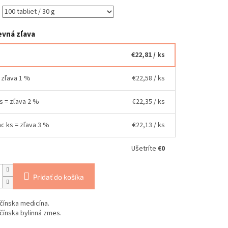
vná zľava
€22,81
/ ks
= zľava 1 %
€22,58
/ ks
ks = zľava 2 %
€22,35
/ ks
ac ks = zľava 3 %
€22,13
/ ks
Ušetríte
€0
Pridať do košíka
čínska medicína.
čínska bylinná zmes.