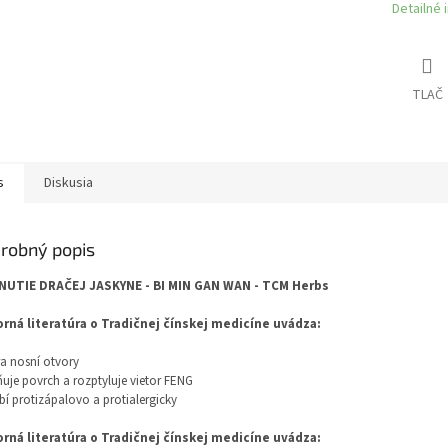
Detailné 
TLAČ
s
Diskusia
robný popis
NUTIE DRAČEJ JASKYNE - BI MIN GAN WAN - TCM Herbs
rná literatúra o Tradičnej čínskej medicíne uvádza:
a nosní otvory
uje povrch a rozptyluje vietor FENG
í protizápalovo a protialergicky
rná literatúra o Tradičnej čínskej medicíne uvádza: