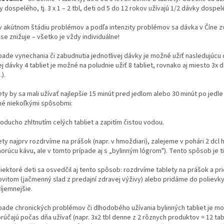
 dospelého, tj. 3 x 1 – 2 tbl, deti od 5 do 12 rokov užívajú 1/2 dávky dospeléh
 v akútnom štádiu problémov a podľa intenzity problémov sa dávka v Číne z
se znižuje – všetko je vždy individuálne!
ípade vynechania či zabudnutia jednotlivej dávky je možné užiť nasledujúc
j dávky 4 tabliet je možné na poludnie užiť 8 tabliet, rovnako aj miesto 3x 
).
ety by sa mali užívať najlepšie 15 minút pred jedlom alebo 30 minút po jedl
é niekoľkými spôsobmi:
oducho zhltnutím celých tabliet a zapitím čistou vodou.
ety najprv rozdrvíme na prášok (napr. v hmoždiari), zalejeme v pohári 2 d
orúcu kávu, ale v tomto prípade aj s „bylinným lógrom"). Tento spôsob je ti
niektoré deti sa osvedčil aj tento spôsob: rozdrvíme tablety na prášok a pr
vitom (jačmenný slad z predajní zdravej výživy) alebo pridáme do polievky č
íjemnejšie.
ípade chronických problémov či dlhodobého užívania bylinných tabliet je mo
rúčajú počas dňa užívať (napr. 3x2 tbl denne z 2 rôznych produktov = 12 ta