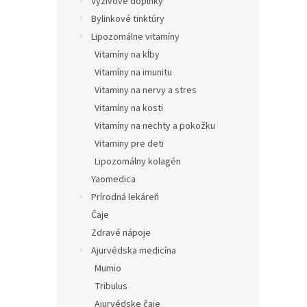
e
Výživové doplnky
l
Bylinkové tinktúry
Lipozomálne vitamíny
Vitamíny na kĺby
Vitamíny na imunitu
Vitaminy na nervy a stres
Vitamíny na kosti
Vitamíny na nechty a pokožku
Vitaminy pre deti
Lipozomálny kolagén
Yaomedica
Prírodná lekáreň
Čaje
Zdravé nápoje
Ajurvédska medicína
Mumio
Tribulus
Ajurvédske čaje