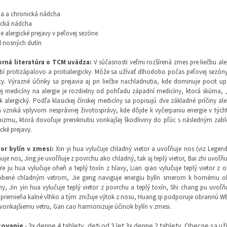
a a chronická nádcha
ická nádcha
e alergické prejavy v peľovej sezóne
 nosných dutín
rná literatúra o TCM uvádza
:
V súčasnosti veľmi rozšírená zmes pre liečbu a
í protizápalovo a protialergicky. Môže sa užívať dlhodobo počas peľovej sezóny 
ty. Výrazné účinky sa prejavia aj pri liečbe nachladnutia, kde dominuje poc
ej medicíny na alergie je rozdielny od pohľadu západní medicíny, ktorá skúma, „
k alergický. Podľa klasickej čínskej medicíny sa popisujú dve základné príčiny al
 vzniká vplyvom nesprávnej životosprávy, kde dôjde k vyčerpaniu energie v tý
izmu, ktorá dovoľuje preniknutiu vonkajšej škodliviny do pľúc s následným z
ické prejavy.
or bylín v zmesi:
Xin yi hua vylučuje chladný vietor a uvoľňuje nos (viz Legend
uje nos, Jing jie uvoľňuje z povrchu ako chladný, tak aj teplý vietor, Bai zhi uvoľň
Ye ju hua vylučuje oheň a teplý toxín z hlavy, Lian qiao vylučuje teplý vietor z o
obené chladným vetrom, Jie geng naviguje energiu bylín smerom k hornému o
ny, Jin yin hua vylučuje teplý vietor z povrchu a teplý toxín, Shi chang pu uvoľ
 premieňa kalné vlhko a tým znižuje výtok z nosu, Huang qi podporuje obrannú WEI 
 vonkajšiemu vetru, Gan cao harmonizuje účinok bylín v zmesi.
kovanie
- 3x denne 4 tablety, deti od 3 let 3x denne 2 tablety. Obecne sa uží