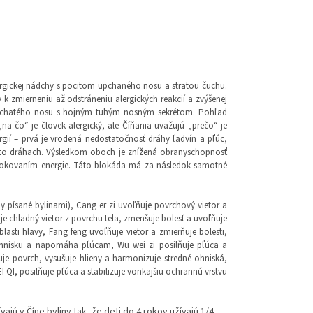
lergickej nádchy s pocitom upchaného nosu a stratou čuchu.
k zmierneniu až odstráneniu alergických reakcií a zvýšenej
it upchatého nosu s hojným tuhým nosným sekrétom. Pohľad
na čo“ je človek alergický, ale Číňania uvažujú „prečo“ je
ergií – prvá je vrodená nedostatočnosť dráhy ľadvín a pľúc,
chto dráhach. Výsledkom oboch je znížená obranyschopnosť
ablokovaním energie. Táto blokáda má za následok samotné
y písané bylinami), Cang er zi uvoľňuje povrchový vietor a
uje chladný vietor z povrchu tela, zmenšuje bolesť a uvoľňuje
blasti hlavy, Fang feng uvoľňuje vietor a zmierňuje bolesti,
hnisku a napomáha pľúcam, Wu wei zi posilňuje pľúca a
ňuje povrch, vysušuje hlieny a harmonizuje stredné ohniská,
QI, posilňuje pľúca a stabilizuje vonkajšiu ochrannú vrstvu
vajú v Číne byliny tak, že deti do 4 rokov užívajú 1/4