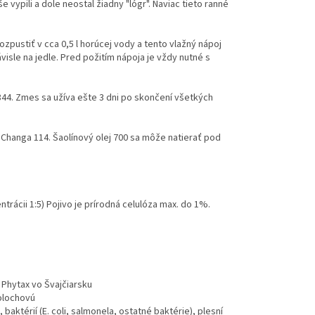
ypili a dole neostal žiadny "lógr". Naviac tieto ranné
rozpustiť v cca 0,5 l horúcej vody a tento vlažný nápoj
isle na jedle. Pred požitím nápoja je vždy nutné s
44. Zmes sa užíva ešte 3 dni po skončení všetkých
Changa 114. Šaolínový olej 700 sa môže natierať pod
ntrácii 1:5) Pojivo je prírodná celulóza max. do 1%.
 Phytax vo Švajčiarsku
tolochovú
aktérií (E. coli, salmonela, ostatné baktérie), plesní