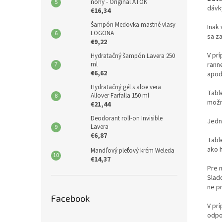
nohy - Original ATOK
dávky
€16,34
Šampón Medovka mastné vlasy
Inak
LOGONA
sa za
€9,22
V pr
Hydratačný šampón Lavera 250
ml
ranne
€6,62
apod.
Hydratačný gél s aloe vera
Tabl
Allover Farfalla 150 ml
možn
€21,44
Deodorant roll-on Invisible
Jedn
Lavera
€6,87
Tabl
ako h
Mandľový pleťový krém Weleda
€14,37
Pre 
Slado
ne pr
Facebook
V pr
odpo