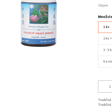
Objem
Množste
1 ks
2 ks 
3 - 5 
6 a vi
Tradičná 
Tradičná 