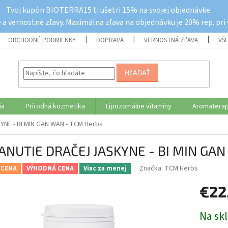
Tvoj kupón BIOTERRA15 ti ušetri 15% na svojej objednávke.
a vernostné zľavy. Maximálna zľava na objednávku je 20% rep. pri
OBCHODNÉ PODMIENKY
DOPRAVA
VERNOSTNÁ ZĽAVA
VŠ
HĽADAŤ
ia
Prírodná kozmetika
Lipozomálne vitamíny
Aromaterap
NE - BI MIN GAN WAN - TCM Herbs
ANUTIE DRAČEJ JASKYNE - BI MIN GAN
Značka:
TCM Herbs
 CENA
VÝHODNÁ CENA
Viac za menej
€22
Jednotk
Na sk
cena: