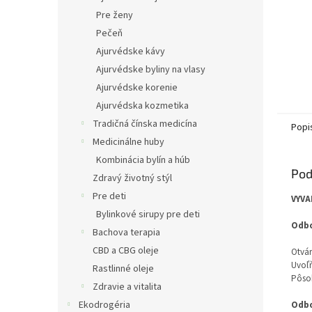
Pre ženy
Pečeň
Ajurvédske kávy
Ajurvédske byliny na vlasy
Ajurvédske korenie
Ajurvédska kozmetika
Tradičná čínska medicína
Popi
Medicinálne huby
Kombinácia bylín a húb
Pod
Zdravý životný stýl
Pre deti
VYVA
Bylinkové sirupy pre deti
Odbo
Bachova terapia
CBD a CBG oleje
Otvár
Uvoľň
Rastlinné oleje
Pôsob
Zdravie a vitalita
Ekodrogéria
Odbo