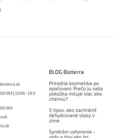
)
BLOG Bioterra
Prírodná kozmetika po
bioterra.sk
opaľovaní: Prečo ju vaša
20 054 | 10:00 - 18:0
pokožka miluje viac ako
chémiu?
020 054
5 tipov, ako zachrániť
dehydrované vlasy v
book
zime
ra.sk
Syndróm vyhorenia -
rady a tipy ako ho