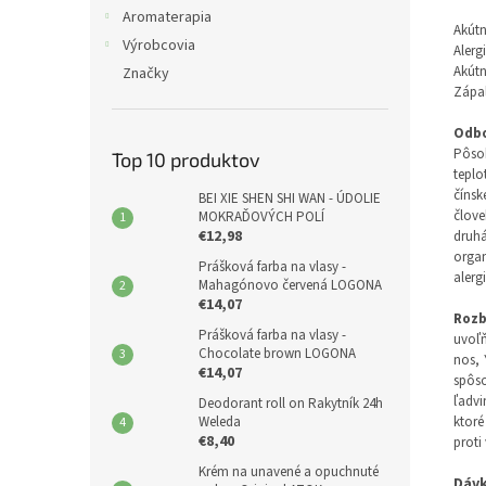
Aromaterapia
Akútn
Výrobcovia
Alerg
Akútn
Značky
Zápal
Odbo
Pôsob
Top 10 produktov
teplo
čínsk
BEI XIE SHEN SHI WAN - ÚDOLIE
člove
MOKRAĎOVÝCH POLÍ
€12,98
druhá
organ
Prášková farba na vlasy -
alerg
Mahagónovo červená LOGONA
€14,07
Rozb
Prášková farba na vlasy -
uvoľň
Chocolate brown LOGONA
nos, 
€14,07
spôs
ľadvi
Deodorant roll on Rakytník 24h
Weleda
ktoré
€8,40
proti
Krém na unavené a opuchnuté
Dáv