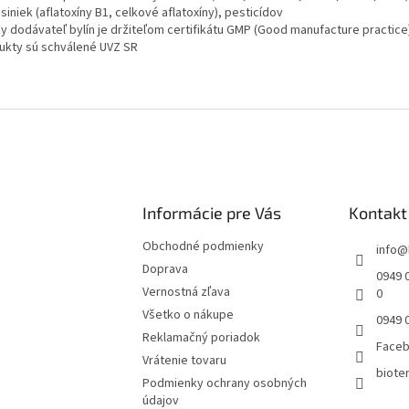
siniek (aflatoxíny B1, celkové aflatoxíny), pesticídov
ky dodávateľ bylín je držiteľom certifikátu GMP (Good manufacture practice
ukty sú schválené UVZ SR
Informácie pre Vás
Kontakt
Obchodné podmienky
info
@
Doprava
0949 0
Vernostná zľava
0
Všetko o nákupe
0949 
Reklamačný poriadok
Face
Vrátenie tovaru
bioter
Podmienky ochrany osobných
údajov