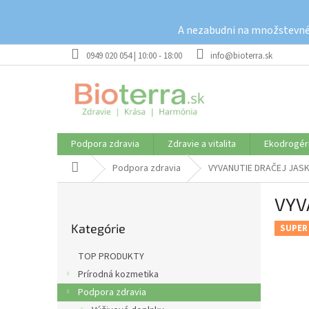
Prejsť
na
A nezabudni na množstevné 
obsah
0949 020 054 | 10:00 - 18:00
info@bioterra.sk
Podpora zdravia
Zdravie a vitalita
Ekodrogér
Domov
Podpora zdravia
VYVANUTIE DRAČEJ JASKY
B
VYV
o
Preskočiť
č
Kategórie
kategórie
SUPER
n
ý
TOP PRODUKTY
p
Prírodná kozmetika
a
Podpora zdravia
n