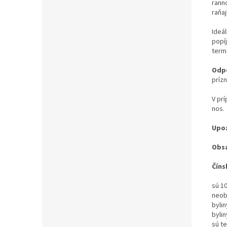
rann
raňaj
Ideál
popí
term
Odpo
príz
V pr
nos.
Upoz
Obs
Číns
sú 1
neob
byli
bylin
sú te