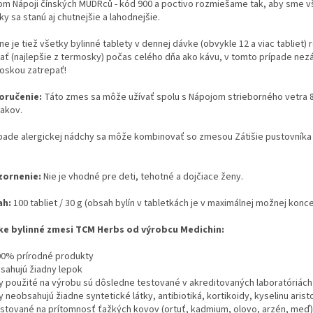
om Nápoji čínských MUDRců - kód 900 a poctivo rozmiešame tak, aby sme vše v
ky sa stanú aj chutnejšie a lahodnejšie.
ne je tiež všetky bylinné tablety v dennej dávke (obvykle 12 a viac tabliet) 
jať (najlepšie z termosky) počas celého dňa ako kávu, v tomto prípade nezáv
oskou zatrepať!
ručenie:
Táto zmes sa môže užívať spolu s Nápojom strieborného vetra 8
nakov.
ípade alergickej nádchy sa môže kombinovať so zmesou Zátišie pustovníka 
ornenie:
Nie je vhodné pre deti, tehotné a dojčiace ženy.
ah:
100 tabliet / 30 g (obsah bylín v tabletkách je v maximálnej možnej konce
ke bylinné zmesi TCM Herbs od výrobcu Medichin:
00% prírodné produkty
sahujú žiadny lepok
ny použité na výrobu sú dôsledne testované v akreditovaných laboratóriách
y neobsahujú žiadne syntetické látky, antibiotiká, kortikoidy, kyselinu aris
stované na prítomnosť ťažkých kovov (ortuť, kadmium, olovo, arzén, meď), b