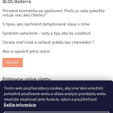
BLOG Bioterra
Prírodná kozmetika po opaľovaní: Prečo ju vaša pokožka
miluje viac ako chémiu?
5 tipov, ako zachrániť dehydrované vlasy v zime
Syndróm vyhorenia - rady a tipy ako ho zvládnuť
Chcete mať čisté a voňavé prádlo bez chemikálií ?
Ako si spestriť pitný režim
ARCHÍV
Prijímame online platby
Tento web používa súbory cookies, aby sme Vám umožnili
pohodlné používanie webu a vďaka analýze prevádzky webu
neustále zlepšovali jeho funkcie, výkon a použiteľnosť.
Ďalšie informácie
.