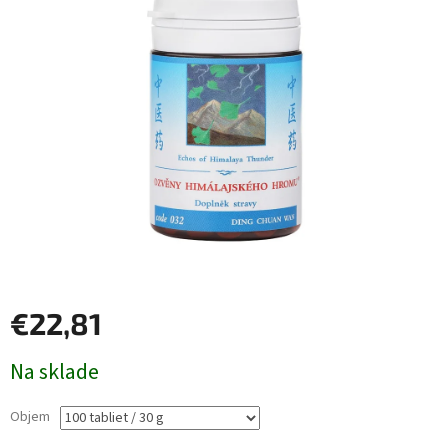
€22,81
Jednotková
Na sklade
cena:
Objem