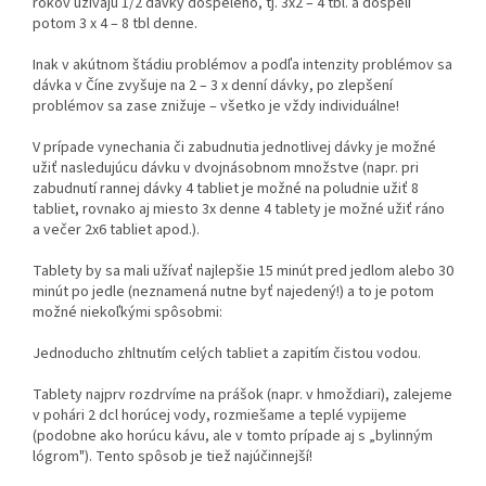
rokov užívajú 1/2 dávky dospelého, tj. 3x2 – 4 tbl. a dospelí
potom 3 x 4 – 8 tbl denne.
Inak v akútnom štádiu problémov a podľa intenzity problémov sa
dávka v Číne zvyšuje na 2 – 3 x denní dávky, po zlepšení
problémov sa zase znižuje – všetko je vždy individuálne!
V prípade vynechania či zabudnutia jednotlivej dávky je možné
užiť nasledujúcu dávku v dvojnásobnom množstve (napr. pri
zabudnutí rannej dávky 4 tabliet je možné na poludnie užiť 8
tabliet, rovnako aj miesto 3x denne 4 tablety je možné užiť ráno
a večer 2x6 tabliet apod.).
Tablety by sa mali užívať najlepšie 15 minút pred jedlom alebo 30
minút po jedle (neznamená nutne byť najedený!) a to je potom
možné niekoľkými spôsobmi:
Jednoducho zhltnutím celých tabliet a zapitím čistou vodou.
Tablety najprv rozdrvíme na prášok (napr. v hmoždiari), zalejeme
v pohári 2 dcl horúcej vody, rozmiešame a teplé vypijeme
(podobne ako horúcu kávu, ale v tomto prípade aj s „bylinným
lógrom"). Tento spôsob je tiež najúčinnejší!