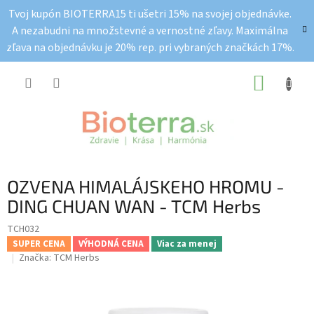
Prejsť
Tvoj kupón BIOTERRA15 ti ušetri 15% na svojej objednávke.
na
A nezabudni na množstevné a vernostné zľavy. Maximálna
obsah
zľava na objednávku je 20% rep. pri vybraných značkách 17%.
NÁKUP
KOŠÍK
OZVENA HIMALÁJSKEHO HROMU -
DING CHUAN WAN - TCM Herbs
TCH032
SUPER CENA
VÝHODNÁ CENA
Viac za menej
Značka:
TCM Herbs