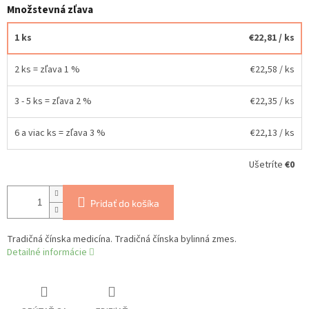
Množstevná zľava
1 ks
€22,81
/ ks
2 ks = zľava 1 %
€22,58
/ ks
3 - 5 ks = zľava 2 %
€22,35
/ ks
6 a viac ks = zľava 3 %
€22,13
/ ks
Ušetríte
€0
Pridať do košíka
Tradičná čínska medicína. Tradičná čínska bylinná zmes.
Detailné informácie