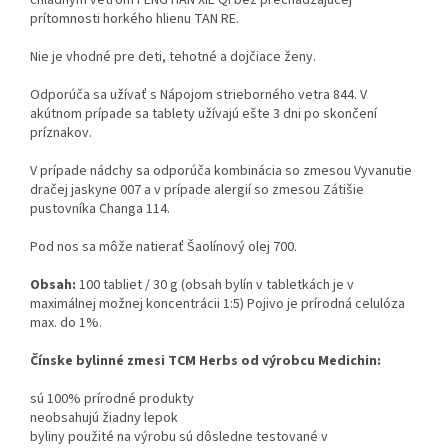
chladným vetrom FENG HAN XIE QI bez prechádzajúcej
prítomnosti horkého hlienu TAN RE.
Nie je vhodné pre deti, tehotné a dojčiace ženy.
Odporúča sa užívať s Nápojom strieborného vetra 844. V
akútnom prípade sa tablety užívajú ešte 3 dni po skončení
príznakov.
V prípade nádchy sa odporúča kombinácia so zmesou Vyvanutie
dračej jaskyne 007 a v prípade alergií so zmesou Zátišie
pustovníka Changa 114.
Pod nos sa môže natierať Šaolínový olej 700.
Obsah:
100 tabliet / 30 g (obsah bylín v tabletkách je v
maximálnej možnej koncentrácii 1:5) Pojivo je prírodná celulóza
max. do 1%.
Čínske bylinné zmesi TCM Herbs od výrobcu Medichin:
sú 100% prírodné produkty
neobsahujú žiadny lepok
byliny použité na výrobu sú dôsledne testované v