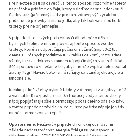
Pre niektoré deti sa osvedčil aj tento spôsob: rozdrvíme tablety
na prášok a pridáme do čaju, ktorý osladíme napr. Sladenkou či
Sladovitom (jačmenný slad z predajní zdravej výživy) alebo
pridáme do polievky či iného jedla, aby tak boli väčšinou horké
tablety pre ne príjemnejšie.
V prípade chronických problémov či dlhodobého užívania
bylinných tabliet je možné použiť aj tento spôsob: všetky
tablety, ktoré sa odporúčajú počas dňa užívať (napr. 3x2 tbl
denne z 2 rôznych produktov = 12 tabliet celkom), rozpustíme
všetky naraz a dokopy v rannom Nápoji čínských MUDRců - kód
900 a poctivo rozmiešame tak, aby sme vše vypili a dole neostal
žiadny "lógr". Naviac tieto ranné raňajky sa stanú aj chutnejšie a
lahodnejšie.
Ideálne je tiež všetky bylinné tablety v dennej dávke (obvykle 12
a viac tabliet) rozpustiť v cca 0,5 l horúcej vody a tento vlažný
nápoj popíjať (najlepšie z termosky) počas celého dňa ako kávu,
v tomto prípade nezávisle na jedle. Pred požitím nápoja je vždy
nutné s termoskou zatrepať!
Upozornenie:
Neužívať v prípade chronickej dušnosti na
základe nedostatočnosti energie čchi QI XU, pri napadnutí