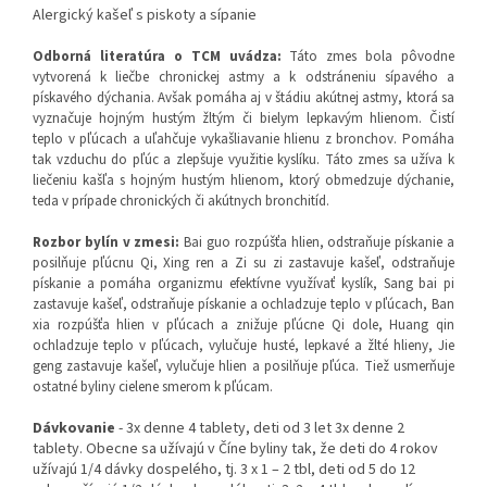
Alergický kašeľ s piskoty a sípanie
Odborná literatúra o TCM uvádza
:
Táto zmes bola pôvodne
vytvorená k liečbe chronickej astmy a k odstráneniu sípavého a
pískavého dýchania. Avšak pomáha aj v štádiu akútnej astmy, ktorá sa
vyznačuje hojným hustým žltým či bielym lepkavým hlienom. Čistí
teplo v pľúcach a uľahčuje vykašliavanie hlienu z bronchov. Pomáha
tak vzduchu do pľúc a zlepšuje využitie kyslíku. Táto zmes sa užíva k
liečeniu kašľa s hojným hustým hlienom, ktorý obmedzuje dýchanie,
teda v prípade chronických či akútnych bronchitíd.
Rozbor bylín v zmesi:
Bai guo rozpúšťa hlien, odstraňuje pískanie a
posilňuje pľúcnu Qi, Xing ren a Zi su zi zastavuje kašeľ, odstraňuje
pískanie a pomáha organizmu efektívne využívať kyslík, Sang bai pi
zastavuje kašeľ, odstraňuje pískanie a ochladzuje teplo v pľúcach, Ban
xia rozpúšťa hlien v pľúcach a znižuje pľúcne Qi dole, Huang qin
ochladzuje teplo v pľúcach, vylučuje husté, lepkavé a žlté hlieny, Jie
geng zastavuje kašeľ, vylučuje hlien a posilňuje pľúca. Tiež usmerňuje
ostatné byliny cielene smerom k pľúcam.
Dávkovanie
- 3x denne 4 tablety, deti od 3 let 3x denne 2
tablety. Obecne sa užívajú v Číne byliny tak, že deti do 4 rokov
užívajú 1/4 dávky dospelého, tj. 3 x 1 – 2 tbl, deti od 5 do 12