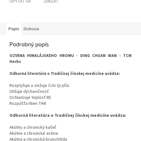
OPÝTAŤ SA
ZDIEĽAŤ
Popis
Diskusia
Podrobný popis
OZVENA HIMALÁJSKEHO HROMU - DING CHUAN WAN - TCM
Herbs
Odborná literatúra o Tradičnej čínskej medicíne uvádza:
Rozptyľuje a znižuje čchi Qi pľúc
Utišuje dýchavičnosť
Ochladzuje teplosť RE
Rozpúšťa hlien TAN
Odborná literatúra o Tradičnej čínskej medicíne uvádza:
Akútny a chronický kašeľ
Akútne a chronické astma
Akútna a chronická bronchitída