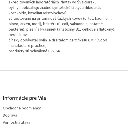
akreditovaných laboratóriách Phytax vo Švajčiarsku
byliny neobsahujú žiadne syntetické látky, antibiotiká,
kortikoidy, kyselinu aristolochovú
sú testované na prítomnosť ťažkých kovov (ortuť, kadmium,
olovo, arzén, meď), baktérií (E. coli, salmonela, ostatné
baktérie), plesní a kvasiniek (aflatoxíny B1, celkové aflatoxíny),
pesticídov
čínsky dodávateľ bylín je držiteľom certifikátu GMP (Good
manufacture practice)
produkty sú schválené UVZ SR
Z
á
p
ä
Informácie pre Vás
t
i
Obchodné podmienky
e
Doprava
Vernostná zľava