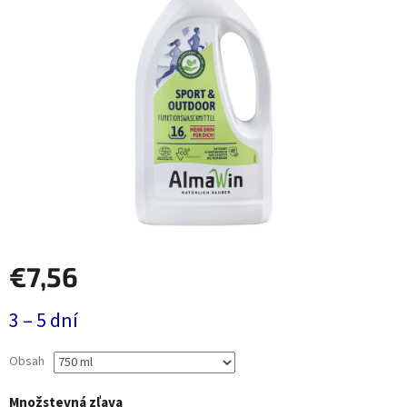
€7,56
Jednotková
3 – 5 dní
cena:
Obsah
Množstevná zľava