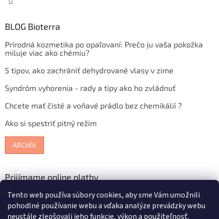
BLOG Bioterra
Prírodná kozmetika po opaľovaní: Prečo ju vaša pokožka
miluje viac ako chémiu?
5 tipov, ako zachrániť dehydrované vlasy v zime
Syndróm vyhorenia - rady a tipy ako ho zvládnuť
Chcete mať čisté a voňavé prádlo bez chemikálií ?
Ako si spestriť pitný režim
ARCHÍV
Prijímame online platby
Tento web používa súbory cookies, aby sme Vám umožnili
pohodlné používanie webu a vďaka analýze prevádzky webu
neustále zlepšovali jeho funkcie, výkon a použiteľnosť.