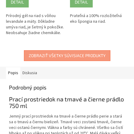
DETAIL
DETAIL
Prírodný gél na riad s vôňou
Prateľná a 100% rozložiteľná
levandule a mäty. Dôkladne
eko špongia na riad.
umýva riad, je šetrný k pokožke.
Neobsahuje žiadne chemikálie.
ZOBRAZIŤ VŠETKY SÚVISIACE PRODUKTY
Popis
Diskusia
Podrobný popis
Prací prostriedok na tmavé a čierne prádlo
750 ml
Jemný prací prostriedok na tmavé a čierne prádlo perie a stará
sa o tmavú a čiernu bielizeň. Tmavé veci zostanú tmavé, čierne
veci ostanú čiernymi. Vlákna a farby sú chránené. Všetko sa čistí
hlboko až po vlákna pri teplotách už od 20°C. Malá dávka veľký