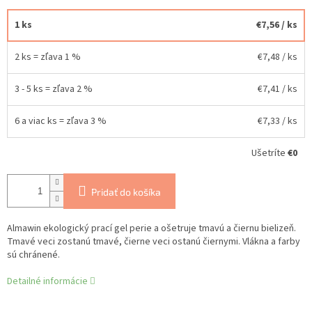
1 ks
€7,56
/ ks
2 ks = zľava 1 %
€7,48
/ ks
3 - 5 ks = zľava 2 %
€7,41
/ ks
6 a viac ks = zľava 3 %
€7,33
/ ks
Ušetríte
€0
Pridať do košíka
Almawin ekologický prací gel perie a ošetruje tmavú a čiernu bielizeň.
Tmavé veci zostanú tmavé, čierne veci ostanú čiernymi. Vlákna a farby
sú chránené.
Detailné informácie