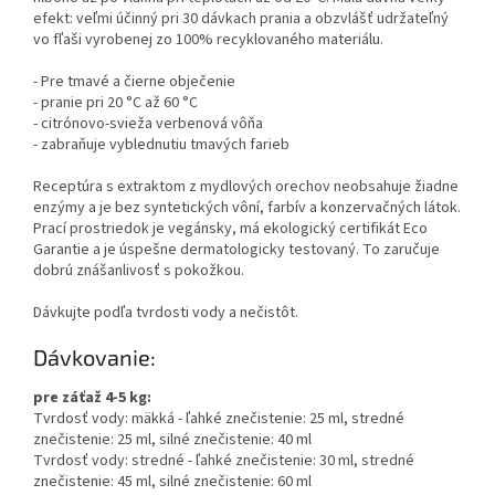
efekt: veľmi účinný pri 30 dávkach prania a obzvlášť udržateľný
vo fľaši vyrobenej zo 100% recyklovaného materiálu.
- Pre tmavé a čierne obječenie
- pranie pri 20 °C až 60 °C
- citrónovo-svieža verbenová vôňa
- zabraňuje vyblednutiu tmavých farieb
Receptúra s extraktom z mydlových orechov neobsahuje žiadne
enzýmy a je bez syntetických vôní, farbív a konzervačných látok.
Prací prostriedok je vegánsky, má ekologický certifikát Eco
Garantie a je úspešne dermatologicky testovaný. To zaručuje
dobrú znášanlivosť s pokožkou.
Dávkujte podľa tvrdosti vody a nečistôt.
Dávkovanie:
pre záťaž 4-5 kg:
Tvrdosť vody: mäkká - ľahké znečistenie: 25 ml, stredné
znečistenie: 25 ml, silné znečistenie: 40 ml
Tvrdosť vody: stredné - ľahké znečistenie: 30 ml, stredné
znečistenie: 45 ml, silné znečistenie: 60 ml