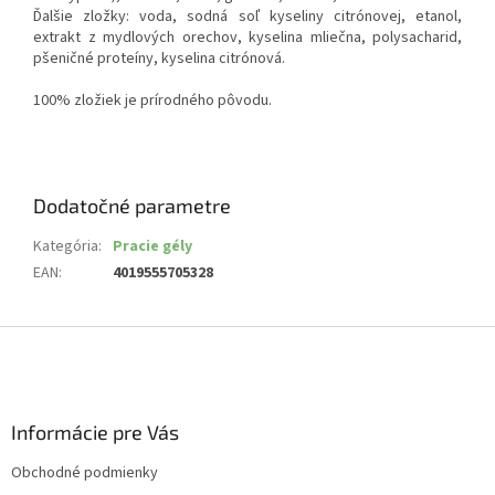
Ďalšie zložky: voda, sodná soľ kyseliny citrónovej, etanol,
extrakt z mydlových orechov, kyselina mliečna, polysacharid,
pšeničné proteíny, kyselina citrónová.
100% zložiek je prírodného pôvodu.
Dodatočné parametre
Kategória
:
Pracie gély
EAN
:
4019555705328
Z
á
p
ä
Informácie pre Vás
t
i
Obchodné podmienky
e