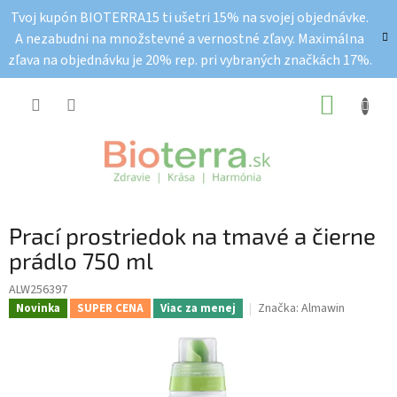
Prejsť
Tvoj kupón BIOTERRA15 ti ušetri 15% na svojej objednávke.
na
A nezabudni na množstevné a vernostné zľavy. Maximálna
obsah
zľava na objednávku je 20% rep. pri vybraných značkách 17%.
NÁKUP
KOŠÍK
Prací prostriedok na tmavé a čierne
prádlo 750 ml
ALW256397
Značka:
Almawin
Novinka
SUPER CENA
Viac za menej