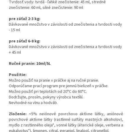
Tvrdosť vody: tvrdá - ľahké znečistenie: 45 ml, stredné
znečistenie: 60 ml, silné znečistenie: 90 ml
pre záťaž 2-3 kg:
Dávkované množstvo v závislosti od znečistenia a tvrdosti vody
- 15 ml
pre záťaž 6-8 kg:
Dávkované množstvo v závislosti od znečistenia a tvrdosti vody
+ 45 ml
Ručné pranie: 10ml/5L
Použitie:
Možno použiť na pranie v práčke aj na ručné pranie.
Odporúčame prací program pre jemnú bielizeň v práčke.
Možno použiť pri teplotách od 20°C do 60°C.
Dodržujte, prosím, pokyny výrobcu textílií.
Nevhodné na vlnu a hodváb.
Zloženie:
<5% neiónové povrchovo aktívne látky, aniónové
povrchové aktívne látky (rastlinné sulfáty mastných alkoholov),
mydlo z rastlinného oleja*, vonné látky (éterické oleje, verbena a
eukalyptus*), limonen, citral, geraniol, linalool, citronellol.