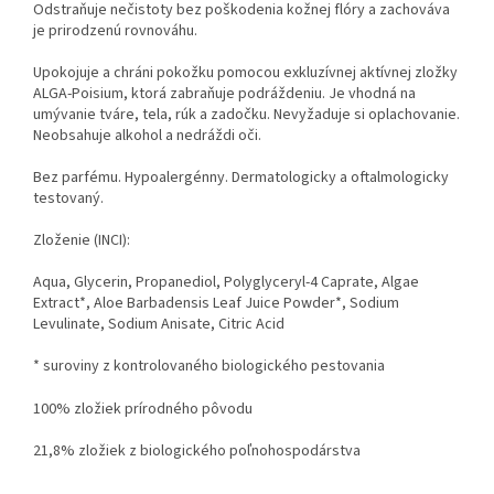
Odstraňuje nečistoty bez poškodenia kožnej flóry a zachováva
je prirodzenú rovnováhu.
Upokojuje a chráni pokožku pomocou exkluzívnej aktívnej zložky
ALGA-Poisium, ktorá zabraňuje podráždeniu. Je vhodná na
umývanie tváre, tela, rúk a zadočku. Nevyžaduje si oplachovanie.
Neobsahuje alkohol a nedráždi oči.
Bez parfému. Hypoalergénny. Dermatologicky a oftalmologicky
testovaný.
Zloženie (INCI):
Aqua, Glycerin, Propanediol, Polyglyceryl-4 Caprate, Algae
Extract*, Aloe Barbadensis Leaf Juice Powder*, Sodium
Levulinate, Sodium Anisate, Citric Acid
* suroviny z kontrolovaného biologického pestovania
100%
zložiek prírodného pôvodu
21,8% zložiek z biologického poľnohospodárstva