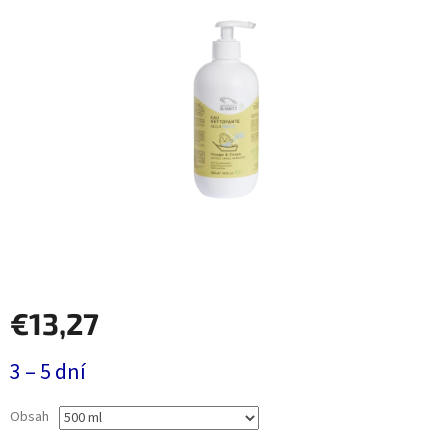
€13,27
Jednotková
3 – 5 dní
cena:
Obsah