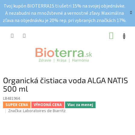
Prejsť
Tvoj kupón BIOTERRA15 ti ušetri 15% na svojej objednávke.
na
A nezabudni na množstevné a vernostné zľavy. Maximálna
obsah
zľava na objednávku je 20% rep. pri vybraných značkách 17%.
NÁKUP
KOŠÍK
Organická čistiaca voda ALGA NATIS
500 ml
LB481964
SUPER CENA
VÝHODNÁ CENA
Viac za menej
Značka:
Laboratoires de Biarritz