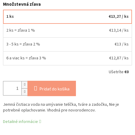
Množstevná zľava
1 ks
€13,27
/ ks
2 ks = zľava 1 %
€13,14
/ ks
3 - 5 ks = zľava 2 %
€13
/ ks
6 a viac ks = zľava 3 %
€12,87
/ ks
Ušetríte
€0
Pridať do košíka
Jemná čistiaca voda na umývanie telíčka, tváre a zadočku, Nie je
potrebné oplachovanie. Vhodná pre novorodencov.
Detailné informácie