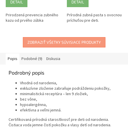
DETAIL
DETAIL
Prirodzená prevencia zubného
Prírodná zubná pasta s ovocnou
kazu od prvého zúbka
príchuťou pre deti.
ZOBRAZIŤ VŠETKY SÚVISIACE PRODUKTY
Popis
Podobné (9)
Diskusia
Podrobný popis
Vhodná od narodenia,
exkluzívne zloženie zabraňuje podráždeniu pokožky,
minimalistická receptúra – len 9 zložiek,
bez vône,
hypoalergénna,
efektívna a veľmi jemná.
Certifikovaná prírodná starostlivosť pre deti od narodenia.
Čistiaca voda jemne čistí pokožku a vlasy detí od narodenia.