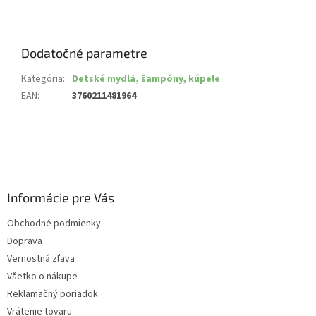
Dodatočné parametre
Kategória
:
Detské mydlá, šampóny, kúpele
EAN
:
3760211481964
Z
á
p
ä
Informácie pre Vás
t
i
Obchodné podmienky
e
Doprava
Vernostná zľava
Všetko o nákupe
Reklamačný poriadok
Vrátenie tovaru