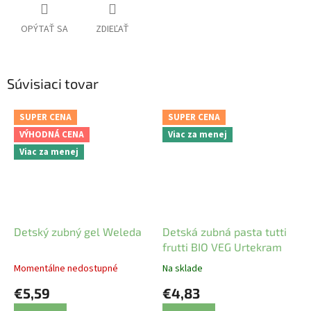
OPÝTAŤ SA
ZDIEĽAŤ
Súvisiaci tovar
SUPER CENA
SUPER CENA
VÝHODNÁ CENA
Viac za menej
Viac za menej
Detský zubný gel Weleda
Detská zubná pasta tutti
frutti BIO VEG Urtekram
Momentálne nedostupné
Na sklade
€5,59
€4,83