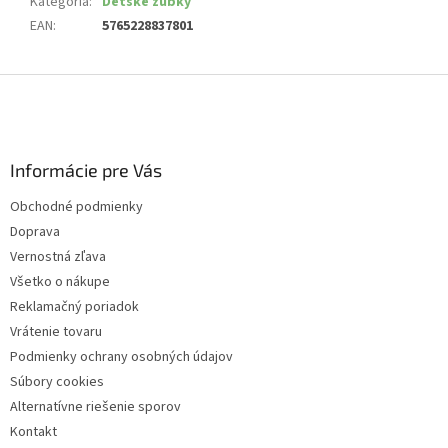
Kategória
:
Detské zúbky
EAN
:
5765228837801
Z
á
p
ä
Informácie pre Vás
t
i
Obchodné podmienky
e
Doprava
Vernostná zľava
Všetko o nákupe
Reklamačný poriadok
Vrátenie tovaru
Podmienky ochrany osobných údajov
Súbory cookies
Alternatívne riešenie sporov
Kontakt