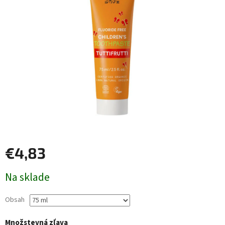
€4,83
Jednotková
Na sklade
cena:
Obsah
Množstevná zľava