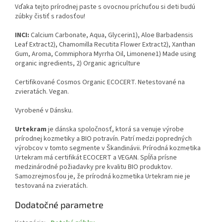
Vďaka tejto prírodnej paste s ovocnou príchuťou si deti budú
zúbky čistiť s radosťou!
INCI:
Calcium Carbonate, Aqua, Glycerin1), Aloe Barbadensis
Leaf Extract2), Chamomilla Recutita Flower Extract2), Xanthan
Gum, Aroma, Commiphora Myrrha Oil, Limonene1) Made using
organic ingredients, 2) Organic agriculture
Certifikované Cosmos Organic ECOCERT. Netestované na
zvieratách. Vegan.
Vyrobené v Dánsku.
Urtekram
je dánska spoločnosť, ktorá sa venuje výrobe
prírodnej kozmetiky a BIO potravín. Patrí medzi popredných
výrobcov v tomto segmente v Škandinávii. Prírodná kozmetika
Urtekram má certifikát ECOCERT a VEGAN. Spĺňa prísne
medzinárodné požiadavky pre kvalitu BIO produktov.
Samozrejmosťou je, že prírodná kozmetika Urtekram nie je
testovaná na zvieratách.
Dodatočné parametre