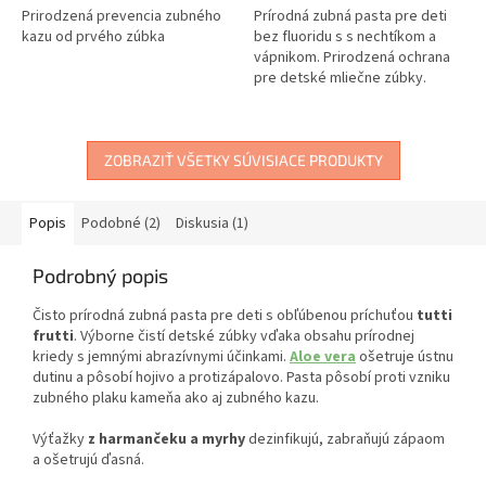
Prirodzená prevencia zubného
Prírodná zubná pasta pre deti
kazu od prvého zúbka
bez fluoridu s s nechtíkom a
vápnikom. Prirodzená ochrana
pre detské mliečne zúbky.
ZOBRAZIŤ VŠETKY SÚVISIACE PRODUKTY
Popis
Podobné (2)
Diskusia (1)
Podrobný popis
Čisto prírodná zubná pasta pre deti s obľúbenou príchuťou
tutti
frutti
. Výborne čistí detské zúbky vďaka obsahu prírodnej
kriedy s jemnými abrazívnymi účinkami.
Aloe vera
ošetruje ústnu
dutinu a pôsobí hojivo a protizápalovo. Pasta pôsobí proti vzniku
zubného plaku kameňa ako aj zubného kazu.
Výťažky
z harmančeku a myrhy
dezinfikujú, zabraňujú zápaom
a ošetrujú ďasná.