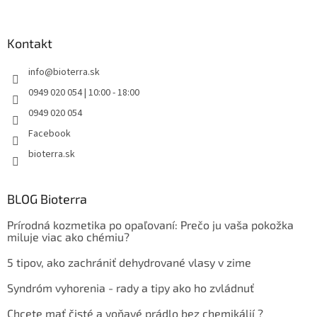
Kontakt
info
@
bioterra.sk
0949 020 054 | 10:00 - 18:00
0949 020 054
Facebook
bioterra.sk
BLOG Bioterra
Prírodná kozmetika po opaľovaní: Prečo ju vaša pokožka
miluje viac ako chémiu?
5 tipov, ako zachrániť dehydrované vlasy v zime
Syndróm vyhorenia - rady a tipy ako ho zvládnuť
Chcete mať čisté a voňavé prádlo bez chemikálií ?