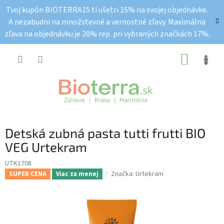
Prejsť
Tvoj kupón BIOTERRA15 ti ušetri 15% na svojej objednávke.
na
A nezabudni na množstevné a vernostné zľavy. Maximálna
obsah
zľava na objednávku je 20% rep. pri vybraných značkách 17%.
NÁKUP
KOŠÍK
Detská zubná pasta tutti frutti BIO
VEG Urtekram
UTK1708
Značka:
Urtekram
SUPER CENA
Viac za menej