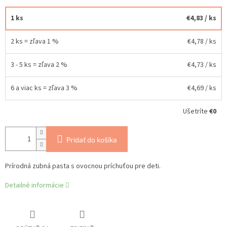
1 ks
€4,83
/ ks
2 ks = zľava 1 %
€4,78
/ ks
3 - 5 ks = zľava 2 %
€4,73
/ ks
6 a viac ks = zľava 3 %
€4,69
/ ks
Ušetríte
€0
Pridať do košíka
Prírodná zubná pasta s ovocnou príchuťou pre deti.
Detailné informácie