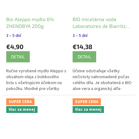
Bio Aleppo mydlo 6%
BIO micelárna voda
ZHENOBYA 200g
Laboratoires de Biarritz
200 ml
3 – 5 dní
3 – 5 dní
€4,90
€14,38
DETAIL
DETAIL
Ručne vyrobené mydlo Aleppo s
Účinne odstraňuje všetky
obsahom oleja z bobkového
nečistoty nahromadené počas
listu s ošetrujúcim účinkom na
celého dňa. Je obohatená o BIO
pokožku. Vhodné pre všetky
aloe vera a organický alfa-
typy pokožky.
bisabolol, hydratuje s účinkom
proti začervenaniu.
SUPER CENA
SUPER CENA
Viac za menej
Viac za menej