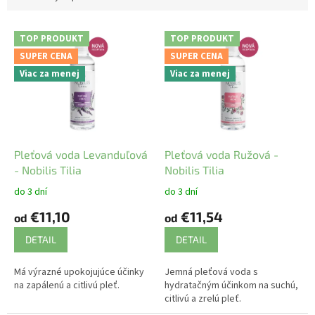
V
TOP PRODUKT
TOP PRODUKT
ý
SUPER CENA
SUPER CENA
p
Viac za menej
Viac za menej
i
s
p
r
o
d
Pleťová voda Levanduľová
Pleťová voda Ružová -
u
- Nobilis Tilia
Nobilis Tilia
k
do 3 dní
do 3 dní
t
€11,10
€11,54
o
od
od
v
DETAIL
DETAIL
Má výrazné upokojujúce účinky
Jemná pleťová voda s
na zapálenú a citlivú pleť.
hydratačným účinkom na suchú,
citlivú a zrelú pleť.