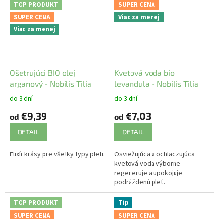
TOP PRODUKT
SUPER CENA
SUPER CENA
Viac za menej
Viac za menej
Ošetrujúci BIO olej
Kvetová voda bio
arganový - Nobilis Tilia
levandula - Nobilis Tilia
do 3 dní
do 3 dní
€9,39
€7,03
od
od
DETAIL
DETAIL
Elixír krásy pre všetky typy pleti.
Osviežujúca a ochladzujúca
kvetová voda výborne
regeneruje a upokojuje
podráždenú pleť.
TOP PRODUKT
Tip
SUPER CENA
SUPER CENA