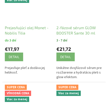
Viac za menej
Prejasňujúci olej Monet -
2-fázové sérum GLOW
Nobilis Tilia
BOOSTER Sante 30 ml
do 3 dní
3 - 7 dní
€17,97
€21,72
DETAIL
DETAIL
Prejasňuje pleť a dodáva jej
Unikátne dvojfázové sérum pre
hebkosť.
rozžiarenie a hydratáciu pleti s
glow efektom.
SUPER CENA
SUPER CENA
VÝHODNÁ CENA
Viac za menej
Viac za menej