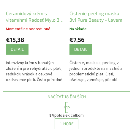
Ceramidový krém s
Čistenie peeling maska
vitamínmi Radosť Mylo 30
3v1 Pure Beauty - Lavera
ml
Momentálne nedostupné
Na sklade
€15,38
€7,56
DETAIL
DETAIL
Intenzívny krém s bohatým
Čistenie, maska aj peeling v
zložením pre rehydratáciu pleti,
jednom produkte na mastnú a
redukciu vrások a celkové
problematickú pleť. Čistí,
ozdravenie pleti. Čisto prírodné
ošetruje, zjemňuje, pôsobí
zloženie.
protizápalovo.
NAČÍTAŤ 18 ĎALŠÍCH
S
1
5
t
O
r
84
položiek celkom
v
á
l
HORE
n
á
k