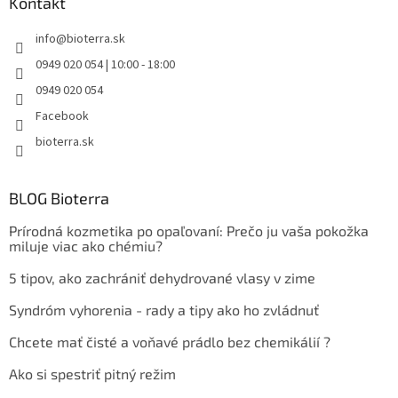
Kontakt
info
@
bioterra.sk
0949 020 054 | 10:00 - 18:00
0949 020 054
Facebook
bioterra.sk
BLOG Bioterra
Prírodná kozmetika po opaľovaní: Prečo ju vaša pokožka
miluje viac ako chémiu?
5 tipov, ako zachrániť dehydrované vlasy v zime
Syndróm vyhorenia - rady a tipy ako ho zvládnuť
Chcete mať čisté a voňavé prádlo bez chemikálií ?
Ako si spestriť pitný režim