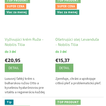
TOP PRODUKT
TOP PRODUKT
SUPER CENA
SUPER CENA
Viac za menej
Viac za menej
Vyživujúci krém Ruža -
Ošetrujúci olej Levanduľa
Nobilis Tilia
- Nobilis Tilia
do 3 dní
do 3 dní
€20,95
€15,37
DETAIL
DETAIL
Luxusný ľahký krém s
Zjemňuje, chráni a upokojuje
bulharskou ružou Otto a
citlivú pleť a problematickú pleť.
kyselinou hyalurónovou pre
vitalitu a regeneráciu každej
pleti.
Tip
TOP PRODUKT