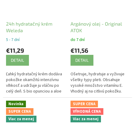
24h hydratačný krém
Argánový olej - Original
Weleda
ATOK
5 - 7 dní
do 7 dní
€11,29
€11,56
DETAIL
DETAIL
Ľahký hydratačný krém dodáva
Ošetruje, hydratuje a vyživuje
pokožke okamžitú intenzívnu
všetky typy pleti. Obsahuje
vlhkosť a udržuje ju vláčnu po
vysoké množstvo vitamínu E.
celý deň. S bio opunciou a aloe
Vhodný aj na citlivú pokožku.
vera. Pre normálnu a suchšiu
Veľmi dobre sa vstrebáva.
pokožku.
Novinka
SUPER CENA
SUPER CENA
VÝHODNÁ CENA
Viac za menej
Viac za menej