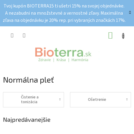
Prejsť
Tvoj kupón BIOTERRA15 ti ušetri 15% na svojej objednávke.
na
A nezabudni na množstevné a vernostné zľavy. Maximálna
obsah
zľava na objednávku je 20% rep. pri vybraných značkách 17%.
NÁKUP
KOŠÍK
Normálna pleť
Čistenie a
Ošetrenie
tonizácia
Najpredávanejšie