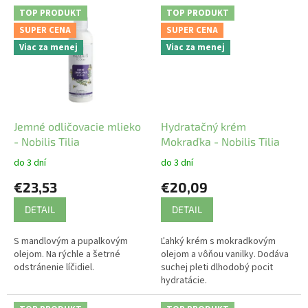
TOP PRODUKT
TOP PRODUKT
SUPER CENA
SUPER CENA
Viac za menej
Viac za menej
Jemné odličovacie mlieko
Hydratačný krém
- Nobilis Tilia
Mokraďka - Nobilis Tilia
do 3 dní
do 3 dní
€23,53
€20,09
DETAIL
DETAIL
S mandlovým a pupalkovým
Ľahký krém s mokradkovým
olejom. Na rýchle a šetrné
olejom a vôňou vanilky. Dodáva
odstránenie líčidiel.
suchej pleti dlhodobý pocit
hydratácie.