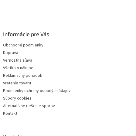
d
o
v
Z
a
a
c
á
n
i
p
i
e
ä
e
p
Informácie pre Vás
t
r
i
v
Obchodné podmienky
e
k
Doprava
y
v
Vernostná zľava
ý
Všetko o nákupe
p
Reklamačný poriadok
i
s
Vrátenie tovaru
u
Podmienky ochrany osobných údajov
Súbory cookies
Alternatívne riešenie sporov
Kontakt