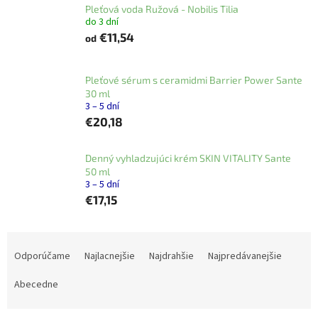
Pleťová voda Ružová - Nobilis Tilia
do 3 dní
€11,54
od
Pleťové sérum s ceramidmi Barrier Power Sante
30 ml
3 – 5 dní
€20,18
Denný vyhladzujúci krém SKIN VITALITY Sante
50 ml
3 – 5 dní
€17,15
R
a
Odporúčame
Najlacnejšie
Najdrahšie
Najpredávanejšie
d
e
Abecedne
n
i