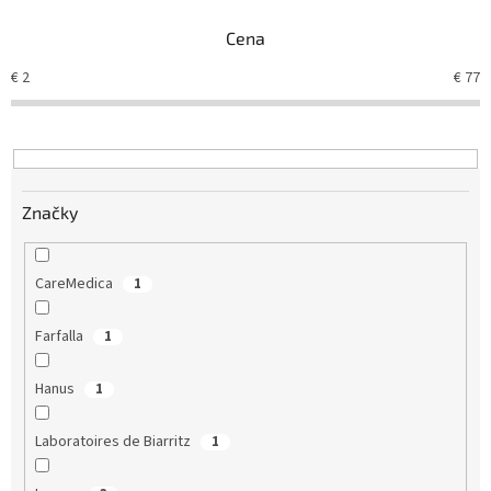
e
Cena
p
r
€
2
€
77
o
d
u
k
t
Značky
o
v
CareMedica
1
Farfalla
1
Hanus
1
Laboratoires de Biarritz
1