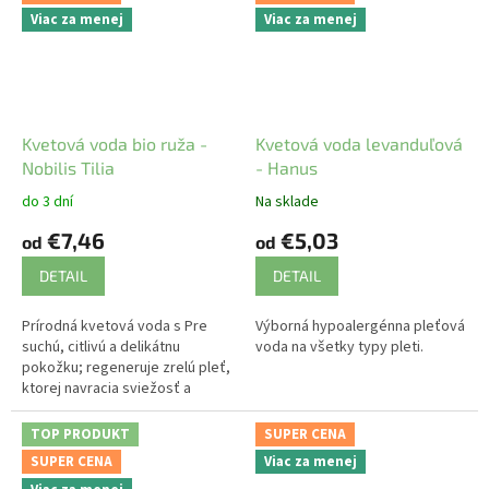
Viac za menej
Viac za menej
Kvetová voda bio ruža -
Kvetová voda levanduľová
Nobilis Tilia
- Hanus
do 3 dní
Na sklade
€7,46
€5,03
od
od
DETAIL
DETAIL
Prírodná kvetová voda s Pre
Výborná hypoalergénna pleťová
suchú, citlivú a delikátnu
voda na všetky typy pleti.
pokožku; regeneruje zrelú pleť,
ktorej navracia sviežosť a
vitalitu.
TOP PRODUKT
SUPER CENA
SUPER CENA
Viac za menej