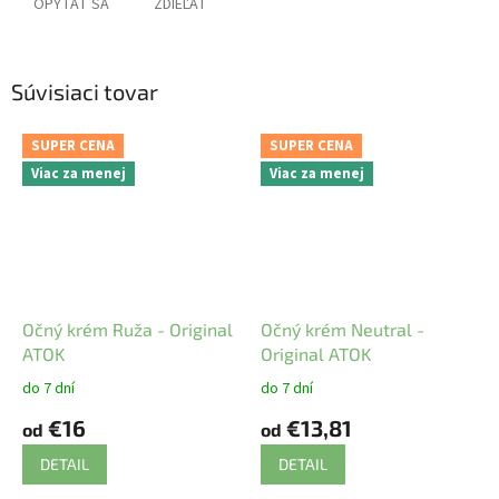
OPÝTAŤ SA
ZDIEĽAŤ
Súvisiaci tovar
SUPER CENA
SUPER CENA
Viac za menej
Viac za menej
Očný krém Ruža - Original
Očný krém Neutral -
ATOK
Original ATOK
do 7 dní
do 7 dní
€16
€13,81
od
od
DETAIL
DETAIL