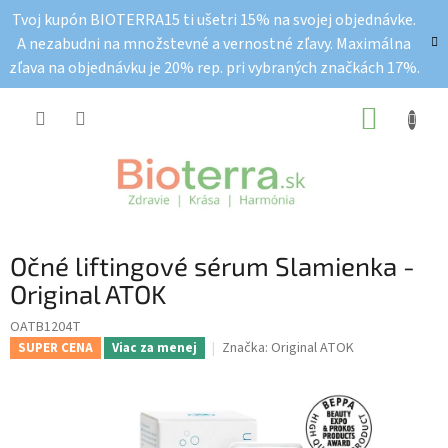
Prejsť
Tvoj kupón BIOTERRA15 ti ušetri 15% na svojej objednávke.
na
A nezabudni na množstevné a vernostné zľavy. Maximálna
obsah
zľava na objednávku je 20% rep. pri vybraných značkách 17%.
NÁKUP
KOŠÍK
Očné liftingové sérum Slamienka -
Original ATOK
OATB1204T
Značka:
Original ATOK
SUPER CENA
Viac za menej