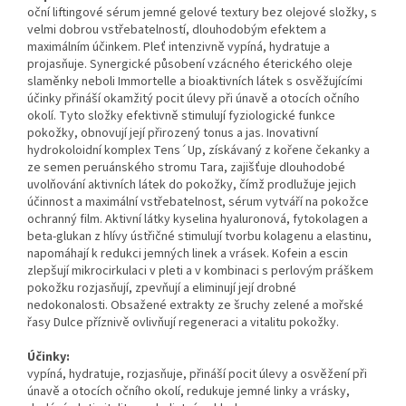
oční liftingové sérum jemné gelové textury bez olejové složky, s
velmi dobrou vstřebatelností, dlouhodobým efektem a
maximálním účinkem. Pleť intenzivně vypíná, hydratuje a
projasňuje. Synergické působení vzácného éterického oleje
slaměnky neboli Immortelle a bioaktivních látek s osvěžujícími
účinky přináší okamžitý pocit úlevy při únavě a otocích očního
okolí. Tyto složky efektivně stimulují fyziologické funkce
pokožky, obnovují její přirozený tonus a jas. Inovativní
hydrokoloidní komplex Tens´Up, získávaný z kořene čekanky a
ze semen peruánského stromu Tara, zajišťuje dlouhodobé
uvolňování aktivních látek do pokožky, čímž prodlužuje jejich
účinnost a maximální vstřebatelnost, sérum vytváří na pokožce
ochranný film. Aktivní látky kyselina hyaluronová, fytokolagen a
beta-glukan z hlívy ústřičné stimulují tvorbu kolagenu a elastinu,
napomáhají k redukci jemných linek a vrásek. Kofein a escin
zlepšují mikrocirkulaci v pleti a v kombinaci s perlovým práškem
pokožku rozjasňují, zpevňují a eliminují její drobné
nedokonalosti. Obsažené extrakty ze šruchy zelené a mořské
řasy Dulce příznivě ovlivňují regeneraci a vitalitu pokožky.
Účinky:
vypíná, hydratuje, rozjasňuje, přináší pocit úlevy a osvěžení při
únavě a otocích očního okolí, redukuje jemné linky a vrásky,