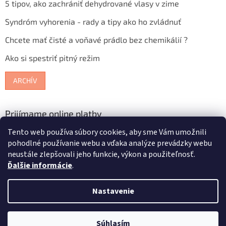
5 tipov, ako zachrániť dehydrované vlasy v zime
Syndróm vyhorenia - rady a tipy ako ho zvládnuť
Chcete mať čisté a voňavé prádlo bez chemikálií ?
Ako si spestriť pitný režim
ARCHÍV
Prijímame online platby
Tento web používa súbory cookies, aby sme Vám umožnili
pohodlné používanie webu a vďaka analýze prevádzky webu
neustále zlepšovali jeho funkcie, výkon a použiteľnosť.
Ďalšie informácie
.
Vytvoril Shoptet
Nastavenie
Copyright 2026
Bioterra.sk
. Všetky práva vyhradené.
Upraviť
Súhlasím
nastavenie cookies