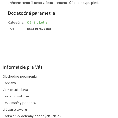
krémem Neutrál nebo Očním krémem Růže, dle typu pleti.
Dodatočné parametre
Kategória
:
Očné okolie
EAN
:
8595107526758
Z
á
p
ä
Informácie pre Vás
t
i
Obchodné podmienky
e
Doprava
Vernostná zľava
Všetko o nákupe
Reklamačný poriadok
Vrátenie tovaru
Podmienky ochrany osobných údajov