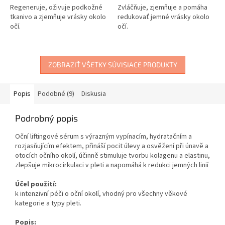
Regeneruje, oživuje podkožné
Zvláčňuje, zjemňuje a pomáha
tkanivo a zjemňuje vrásky okolo
redukovať jemné vrásky okolo
očí.
očí.
ZOBRAZIŤ VŠETKY SÚVISIACE PRODUKTY
Popis
Podobné (9)
Diskusia
Podrobný popis
Oční liftingové sérum s výrazným vypínacím, hydratačním a
rozjasňujícím efektem, přináší pocit úlevy a osvěžení při únavě a
otocích očního okolí, účinně stimuluje tvorbu kolagenu a elastinu,
zlepšuje mikrocirkulaci v pleti a napomáhá k redukci jemných linií
Účel použití:
k intenzivní péči o oční okolí, vhodný pro všechny věkové
kategorie a typy pleti.
Popis: