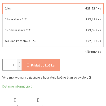
1 ks
€23,52
/ ks
2 ks = zľava 1 %
€23,28
/ ks
3 - 5 ks = zľava 2 %
€23,05
/ ks
6 a viac ks = zľava 3 %
€22,81
/ ks
Ušetríte
€0
Pridať do košíka
Výrazne vypína, rozjasňuje a hydratuje kožné tkanivo okolo očí.
Detailné informácie