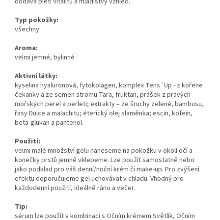
dodává pleti vitalitu a mladistvý vzhled.
Typ pokožky:
všechny.
Aroma:
velmi jemné, bylinné
Aktivní látky:
kyselina hyaluronová, fytokolagen, komplex Tens´Up - z kořene
čekanky a ze semen stromu Tara, fruktan, prášek z pravých
mořských perel a perleti; extrakty – ze šruchy zelené, bambusu,
řasy Dulce a malachitu; éterický olej slaměnka; escin, kofein,
beta-glukan a pantenol.
Použití:
velmi malé množství gelu naneseme na pokožku v okolí očí a
konečky prstů jemně vklepeme. Lze použít samostatně nebo
jako podklad pro váš denní/noční krém či make-up. Pro zvýšení
efektu doporučujeme gel uchovávat v chladu. Vhodný pro
každodenní použití, ideálně ráno a večer.
Tip:
sérum lze použít v kombinaci s Očním krémem Světlík, Očním