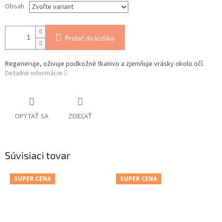
Obsah
Pridať do košíka
Regeneruje, oživuje podkožné tkanivo a zjemňuje vrásky okolo očí.
Detailné informácie
OPÝTAŤ SA
ZDIEĽAŤ
Súvisiaci tovar
SUPER CENA
SUPER CENA