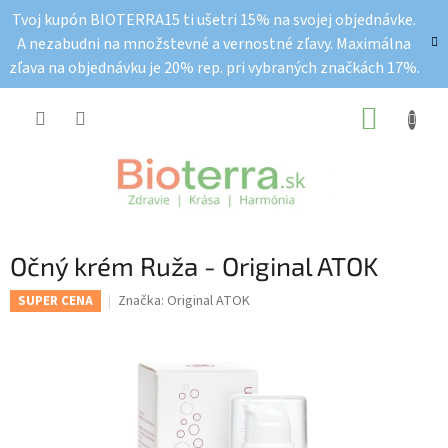
Prejsť
Tvoj kupón BIOTERRA15 ti ušetri 15% na svojej objednávke.
na
A nezabudni na množstevné a vernostné zľavy. Maximálna
obsah
zľava na objednávku je 20% rep. pri vybraných značkách 17%.
NÁKUP
KOŠÍK
Očný krém Ruža - Original ATOK
Značka:
Original ATOK
SUPER CENA