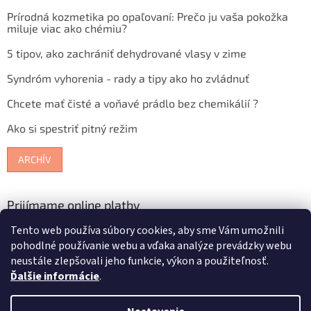
Prírodná kozmetika po opaľovaní: Prečo ju vaša pokožka
miluje viac ako chémiu?
5 tipov, ako zachrániť dehydrované vlasy v zime
Syndróm vyhorenia - rady a tipy ako ho zvládnuť
Chcete mať čisté a voňavé prádlo bez chemikálií ?
Ako si spestriť pitný režim
ARCHÍV
Prijímame online platby
Tento web používa súbory cookies, aby sme Vám umožnili
pohodlné používanie webu a vďaka analýze prevádzky webu
neustále zlepšovali jeho funkcie, výkon a použiteľnosť.
Ďalšie informácie
.
Vytvoril Shoptet