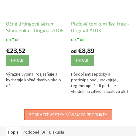
Očné liftingové sérum
Pleťové tonikum Tea tree -
Slamienka - Original ATOK
Original ATOK
do 7 dní
do 7 dní
€23,52
€8,89
od
DETAIL
DETAIL
Výrazne vypína, rozjasňuje a
Pôsobí antisepticky a
hydratuje kožné tkanivo okolo
protizápalovo, upokojuje,
očí.
regeneruje, čistí pleť. Je
vhodné na citlivú, zápalovú pleť,
so sklonmi k akné.
ZOBRAZIŤ VŠETKY SÚVISIACE PRODUKTY
Popis
Podobné (9)
Diskusia