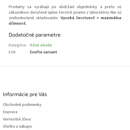
Produkty sa vyrábajú po obdržaní objednávky a preto sú
zákazníkovi doručené úplne čerstvé priamo z laboratória. Nie sú
znehodnotené skladovaním.
Vysoká čerstvosť = maximálna
účinnosť.
Dodatočné parametre
Kategória
:
Očné okolie
EAN
:
Zvoľte variant
Z
á
p
ä
Informácie pre Vás
t
i
Obchodné podmienky
e
Doprava
Vernostná zľava
Všetko o nákupe