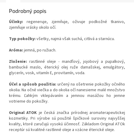
Podrobný popis
Účinky:
regeneruje, zjemňuje, oživuje podkožné tkanivo,
zjemňuje vrásky okolo očí.
T
yp pokožky:
všetky, najmä však suchá, citlivá a starnúcu.
Aróma:
jemná, po ružiach.
Zloženie:
rastlinné oleje - mandľový, jojobový a pupalkový,
bambucké maslo, éterický olej ruže damašskej, emulgátory,
glycerín, vosk, vitamín E, provitamín, voda.
Účel a spôsob použitia:
určený na ošetrenie pokožky očného
okolia. Na očné viečka a do okolia očí nanesieme malé množstvo
krému. Ľahkým vklepávaním a jemnou masážou ho jemne
votrieme do pokožky.
Original ATOK
je česká značka prírodnej aromaterapeutickej
kozmetiky. Pri výrobe sú použité špičkové suroviny najvyššej
kvality, ktoré zaručujú vysokú účinnosť. Základom Original ATOk
receptúr sú kvalitné rastlinné oleje a vzácne éterické oleje.