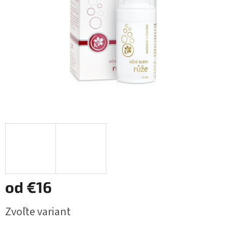
od
€16
Jednotková
Zvoľte variant
cena: