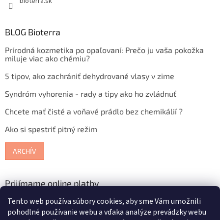
bioterra.sk
BLOG Bioterra
Prírodná kozmetika po opaľovaní: Prečo ju vaša pokožka
miluje viac ako chémiu?
5 tipov, ako zachrániť dehydrované vlasy v zime
Syndróm vyhorenia - rady a tipy ako ho zvládnuť
Chcete mať čisté a voňavé prádlo bez chemikálií ?
Ako si spestriť pitný režim
ARCHÍV
Prijímame online platby
Tento web používa súbory cookies, aby sme Vám umožnili
pohodlné používanie webu a vďaka analýze prevádzky webu