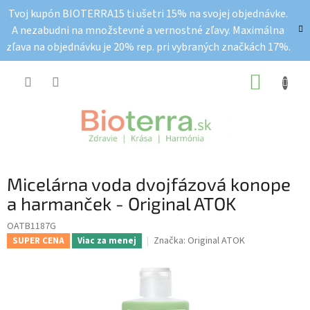
Prejsť
Tvoj kupón BIOTERRA15 ti ušetri 15% na svojej objednávke.
na
A nezabudni na množstevné a vernostné zľavy. Maximálna
obsah
zľava na objednávku je 20% rep. pri vybraných značkách 17%.
NÁKUP
KOŠÍK
Micelárna voda dvojfázová konope
a harmanček - Original ATOK
OATB1187G
Značka:
Original ATOK
SUPER CENA
Viac za menej