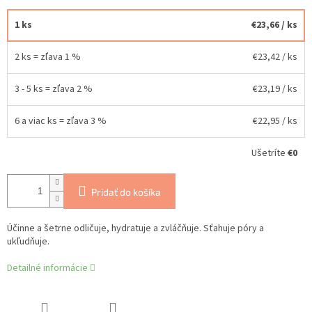
1 ks
€23,66
/ ks
2 ks = zľava 1 %
€23,42
/ ks
3 - 5 ks = zľava 2 %
€23,19
/ ks
6 a viac ks = zľava 3 %
€22,95
/ ks
Ušetríte
€0
Pridať do košíka
Účinne a šetrne odličuje, hydratuje a zvláčňuje. Sťahuje póry a
ukľudňuje.
Detailné informácie