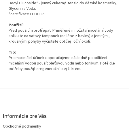
Decyl Glucoside* - jemný cukerný tenzid do dětské kosmetiky,
Glycerin a Voda.
*certifikace ECOCERT
Použití:
Před použitím protřepat. Přiměřené množství micelární vody
aplikujte na vatový tamponek (nejlépe z bavlny) a jemnými,
krouživými pohyby vyčistěte obličej i oční okolí.
Tip:
Pro maximální účinek doporučujeme následně po odlíčení
micelární vodou použít pleťovou vodu nebo tonikum. Poté dle
potřeby použijte regenerační olej či krém.
Z
á
p
ä
Informácie pre Vás
t
i
Obchodné podmienky
e