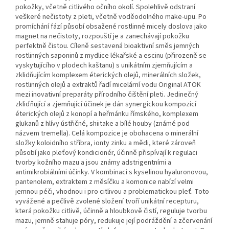
pokožky, včetně citlivého očního okolí. Spolehlivě odstraní
veškeré nečistoty z pleti, včetně voděodolného make-upu. Po
promíchání fází působí obsažené rostlinné micely doslova jako
magnet na nečistoty, rozpouští je a zanechávají pokožku
perfektně čistou. Cíleně sestavená bioaktivní směs jemných
rostlinných saponinů z mydlice lékařské a escinu (přirozeně se
vyskytujícího v plodech kaštanu) s unikátním zjemňujícím a
zklidňujícím komplexem éterických olejů, minerálních složek,
rostlinných olejů a extraktů řadí micelární vodu Original ATOK
mezi inovativní preparáty přírodního čištění pleti. Jedinečný
zkliďňující a zjemňující účinek je dán synergickou kompozicí
éterických olejů z konopí a heřmánku římského, komplexem
glukanů z hlívy ústřičné, shiitake a bílé houby (známé pod
názvem tremella). Celá kompozice je obohacena o minerální
složky koloidního stříbra, ionty zinku a mědi, které zároveň
působí jako pleťový kondicionér, účinně přispívají k regulaci
tvorby kožního mazu a jsou známy adstrigentními a
antimikrobiálními účinky. V kombinaci s kyselinou hyaluronovou,
pantenolem, extraktem z měsíčku a komonice nabízí velmi
jemnou péči, vhodnou i pro citlivou a problematickou pleť. Toto
vyvážené a pečlivě zvolené složení tvoří unikátní recepturu,
která pokožku citlivě, účinně a hloubkově čistí, reguluje tvorbu
mazu, jemně stahuje póry, redukuje její podráždění a zčervenání