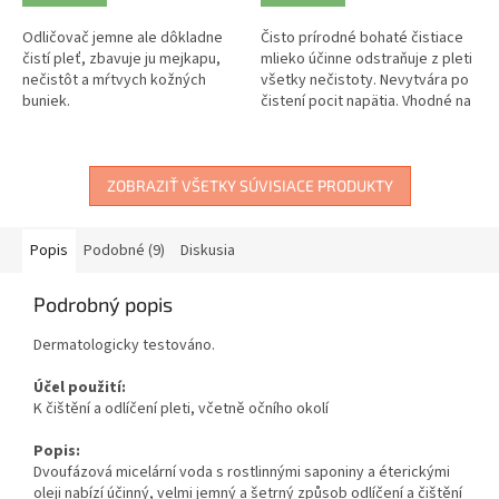
Odličovač jemne ale dôkladne
Čisto prírodné bohaté čistiace
čistí pleť, zbavuje ju mejkapu,
mlieko účinne odstraňuje z pleti
nečistôt a mŕtvych kožných
všetky nečistoty. Nevytvára po
buniek.
čistení pocit napätia. Vhodné na
suchú pleť.
ZOBRAZIŤ VŠETKY SÚVISIACE PRODUKTY
Popis
Podobné (9)
Diskusia
Podrobný popis
Dermatologicky testováno.
Účel použití:
K čištění a odlíčení pleti, včetně očního okolí
Popis:
Dvoufázová micelární voda s rostlinnými saponiny a éterickými
oleji nabízí účinný, velmi jemný a šetrný způsob odlíčení a čištění