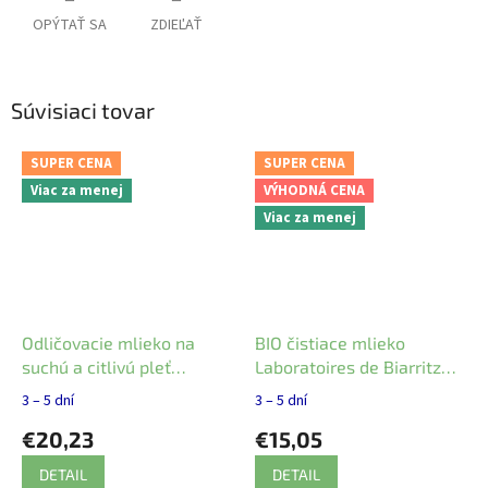
OPÝTAŤ SA
ZDIEĽAŤ
Súvisiaci tovar
SUPER CENA
SUPER CENA
Viac za menej
VÝHODNÁ CENA
Viac za menej
Odličovacie mlieko na
BIO čistiace mlieko
suchú a citlivú pleť
Laboratoires de Biarritz
Moissanit - Mylo
200 ml
3 – 5 dní
3 – 5 dní
€20,23
€15,05
DETAIL
DETAIL