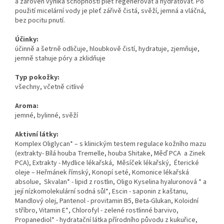
a zároveň vyniká schopností pleť regenerovat a hydratovat. Po
použití micelární vody je pleť zářivě čistá, svěží, jemná a vláčná,
bez pocitu pnutí.
Účinky:
účinně a šetrně odličuje, hloubkově čistí, hydratuje, zjemňuje,
jemně stahuje póry a zklidňuje
Typ pokožky:
všechny, včetně citlivé
Aroma:
jemné, bylinné, svěží
Aktivní látky:
Komplex Oliglycan* – s klinickým testem regulace kožního mazu
(extrakty- Bílá houba Tremelle, houba Shitake, Měď PCA a Zinek
PCA), Extrakty - Mydlice lékařská, Měsíček lékařský, Éterické
oleje – Heřmánek římský, Konopí seté, Komonice lékařská
absolue, Skvalan* - lipid z rostlin, Oligo Kyselina hyaluronová * a
její nízkomolekulární sodná sůl*, Escin - saponin z kaštanu,
Mandlový olej, Pantenol - provitamin B5, Beta-Glukan, Koloidní
stříbro, Vitamin E*, Chlorofyl - zelené rostlinné barvivo,
Propanediol* - hydratační látka přírodního původu z kukuřice,