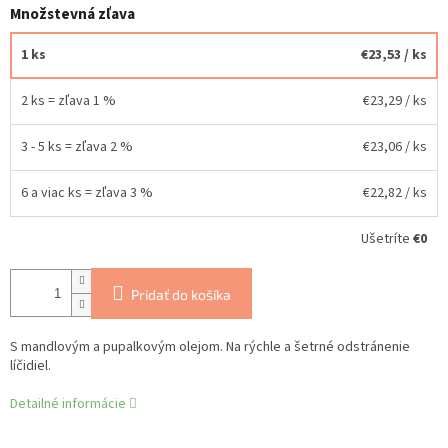
Množstevná zľava
1 ks
€23,53
/ ks
2 ks = zľava 1 %
€23,29
/ ks
3 - 5 ks = zľava 2 %
€23,06
/ ks
6 a viac ks = zľava 3 %
€22,82
/ ks
Ušetríte
€0
Pridať do košíka
S mandlovým a pupalkovým olejom. Na rýchle a šetrné odstránenie
líčidiel.
Detailné informácie