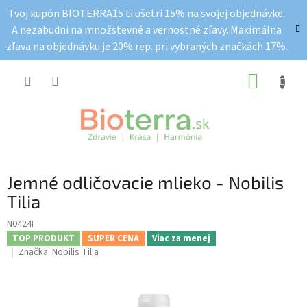
Prejsť
Tvoj kupón BIOTERRA15 ti ušetri 15% na svojej objednávke.
na
A nezabudni na množstevné a vernostné zľavy. Maximálna
obsah
zľava na objednávku je 20% rep. pri vybraných značkách 17%.
NÁKUP
KOŠÍK
Jemné odličovacie mlieko - Nobilis
Tilia
N0424I
TOP PRODUKT
SUPER CENA
Viac za menej
Značka:
Nobilis Tilia