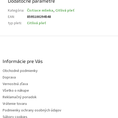
Dodatočné parametre
Kategória
:
Čistiace mlieka
,
Citlivá pleť
EAN
:
8595100294548
typ pleti
:
Citlivá pleť
Z
á
p
ä
Informácie pre Vás
t
i
Obchodné podmienky
e
Doprava
Vernostná zľava
Všetko o nákupe
Reklamačný poriadok
Vrátenie tovaru
Podmienky ochrany osobných údajov
Súbory cookies