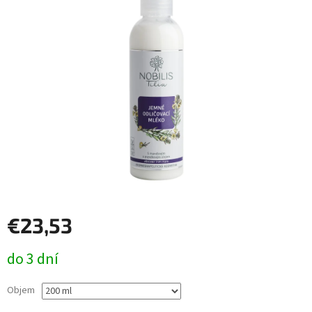
€23,53
Jednotková
do 3 dní
cena:
Objem