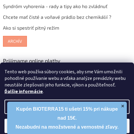
Syndróm vyhorenia - rady a tipy ako ho zvládnuť
Chcete mať čisté a voňavé prádlo bez chemikálií ?
Ako si spestriť pitný režim
ARCHÍV
Prijímame online platby
Tento web používa súbory cookies, aby sme Vám umožnili
pohodlné používanie webu a vďaka analýze prevádzky webu
neustále zlepšovali jeho funkcie, výkon a použiteľnosť.
Ďalšie informácie
.
Vytvoril Shoptet
×
Nastavenie
Kupón BIOTERRA15 ti ušetri 15% pri nákupe
nad 15€.
Copyright 2026
Bioterra.sk
. Všetky práva vyhradené.
Upraviť
Súhlasím
nastavenie cookies
Nezabudni na množstvené a vernostné zľavy.