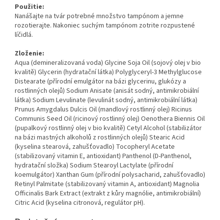
Použitie:
Nanášajte na tvár potrebné množstvo tampónom a jemne
rozotierajte. Nakoniec suchým tampónom zotrite rozpustené
líčidlá.
Zloženie:
Aqua (demineralizovaná voda) Glycine Soja Oil (sojový olej v bio
kvalitě) Glycerin (hydratační látka) Polyglyceryl-3 Methylglucose
Distearate (přírodní emulgátor na bázi glycerinu, glukózy a
rostlinných olejů) Sodium Anisate (anisát sodný, antimikrobiální
látka) Sodium Levulinate (levulinát sodný, antimikrobiální látka)
Prunus Amygdalus Dulcis Oil (mandlový rostlinný olej) Ricinus
Communis Seed Oil (ricinový rostlinný olej) Oenothera Biennis Oil
(pupalkový rostlinný olej v bio kvalitě) Cetyl Alcohol (stabilizátor
na bázi mastných alkoholů z rostlinných olejů) Stearic Acid
(kyselina stearová, zahušťovadlo) Tocopheryl Acetate
(stabilizovaný vitamin E, antioxidant) Panthenol (D-Panthenol,
hydratační složka) Sodium Stearoyl Lactylate (přírodní
koemulgátor) Xanthan Gum (přírodní polysacharid, zahušťovadlo)
Retinyl Palmitate (stabilizovaný vitamin A, antioxidant) Magnolia
Officinalis Bark Extract (extrakt z kůry magnólie, antimikrobiální)
Citric Acid (kyselina citronová, regulátor pH).