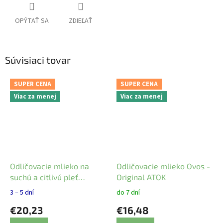
OPÝTAŤ SA
ZDIEĽAŤ
Súvisiaci tovar
SUPER CENA
SUPER CENA
Viac za menej
Viac za menej
Odličovacie mlieko na
Odličovacie mlieko Ovos -
suchú a citlivú pleť
Original ATOK
Moissanit - Mylo
3 – 5 dní
do 7 dní
€20,23
€16,48