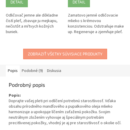
DETAIL
DETAIL
Odličovač jemne ale dôkladne
Zamatovo jemné odličovacie
čistí pleť, zbavuje ju mejkapu,
mlieko s krémovou
nečistôt a mŕtvych kožných
konzistenciou. Odstraňuje make
buniek.
up. Regeneruje a zjemňuje pleť.
ZOBRAZIŤ VŠETKY SÚVISIACE PRODUKTY
Popis
Podobné (9)
Diskusia
Podrobný popis
Popis:
Doprajte vašej pleti pri odlíčení potrebnú starostlivosť. Vďaka
obsahu prírodného mandľového a pupalkového oleja mlieko
harmonizuje a upokojuje líčením zaťaženú pokožku. Svojim
neutrálnym zložením vyhovuje aj špeciálnym potrebám
precitlivenej pokožky, vhodný je aj pre starostlivosť o okolie očí.