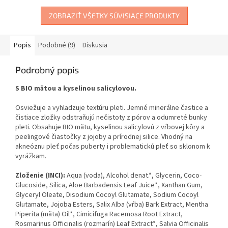
ZOBRAZIŤ VŠETKY SÚVISIACE PRODUKTY
Popis
Podobné (9)
Diskusia
Podrobný popis
S BIO mätou a kyselinou salicylovou.
Osviežuje a vyhladzuje textúru pleti. Jemné minerálne častice a
čistiace zložky odstraňujú nečistoty z pórov a odumreté bunky
pleti. Obsahuje BIO mätu, kyselinou salicylovú z vŕbovej kôry a
peelingové čiastočky z jojoby a prírodnej silice. Vhodný na
akneóznu pleť počas puberty i problematickú pleť so sklonom k
vyrážkam.
Zloženie (INCI):
Aqua (voda), Alcohol denat.*, Glycerin, Coco-
Glucoside, Silica, Aloe Barbadensis Leaf Juice*, Xanthan Gum,
Glyceryl Oleate, Disodium Cocoyl Glutamate, Sodium Cocoyl
Glutamate, Jojoba Esters, Salix Alba (vŕba) Bark Extract, Mentha
Piperita (mäta) Oil*, Cimicifuga Racemosa Root Extract,
Rosmarinus Officinalis (rozmarín) Leaf Extract*, Salvia Officinalis