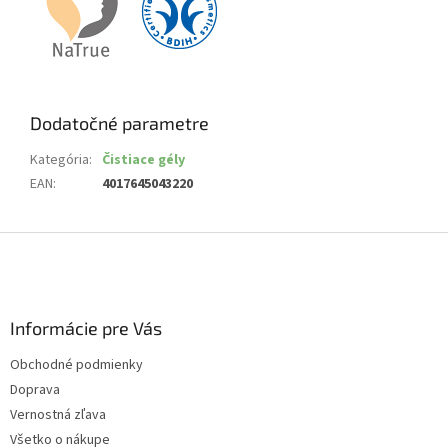
Dodatočné parametre
Kategória
:
Čistiace gély
EAN
:
4017645043220
Z
á
p
ä
Informácie pre Vás
t
i
Obchodné podmienky
e
Doprava
Vernostná zľava
Všetko o nákupe