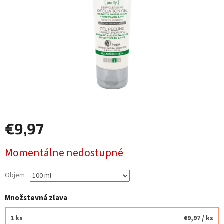
€9,97
Jednotková
Momentálne nedostupné
cena:
Objem
Množstevná zľava
1 ks
€9,97
/ ks