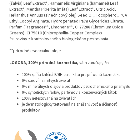
(šalvia) Leaf Extract*, Hamamelis Virginiana (hamamel) Leaf
Extract*, Mentha Piperita (mäta) Leaf Extract*, Citric Acid,
Helianthus Annuus (slnečnicový olej) Seed Oil, Tocopherol, PCA
Ethyl Cocoyl Arginate, Hydrogenated Palm Glycerides Citrate,
Parfum (Fragrance)**, Limonene**, CI 77288 (Chromium Oxide
Greens), CI 75810 (Chlorophyllin-Copper Complex)
*suroviny z kontrolovaného biologického pestovania
**prírodné esenciálne oleje
LOGONA
,
100% prírodná kozmetika,
vám zaručuje, že:
100% spĺňa kritériá BDIH certifikátu pre prírodnú kozmetiku
0% surovín z mŕtvych zvierat
0% minerálnych olejov a produktov petrochemického priemyslu
0% syntetických farbív, parfémov a konzervačných látok
100% netestovaná na zvieratách
je dermatologicky testovaná na znášanlivosť a účinnosť
produktov