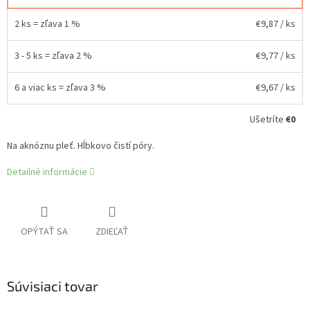
2 ks = zľava 1 %
€9,87
/ ks
3 - 5 ks = zľava 2 %
€9,77
/ ks
6 a viac ks = zľava 3 %
€9,67
/ ks
Ušetríte
€0
Na aknóznu pleť. Hĺbkovo čistí póry.
Detailné informácie
OPÝTAŤ SA
ZDIEĽAŤ
Súvisiaci tovar