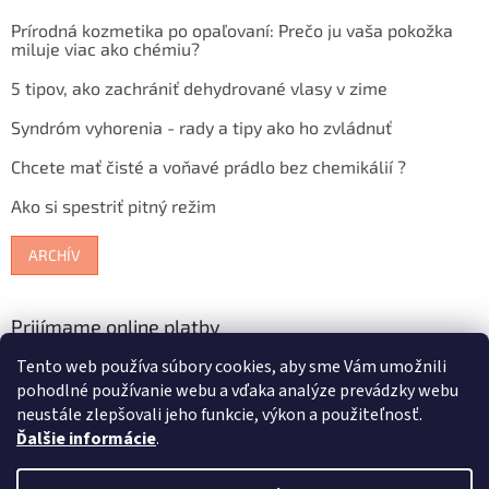
Prírodná kozmetika po opaľovaní: Prečo ju vaša pokožka
miluje viac ako chémiu?
5 tipov, ako zachrániť dehydrované vlasy v zime
Syndróm vyhorenia - rady a tipy ako ho zvládnuť
Chcete mať čisté a voňavé prádlo bez chemikálií ?
Ako si spestriť pitný režim
ARCHÍV
Prijímame online platby
Tento web používa súbory cookies, aby sme Vám umožnili
pohodlné používanie webu a vďaka analýze prevádzky webu
neustále zlepšovali jeho funkcie, výkon a použiteľnosť.
Ďalšie informácie
.
Vytvoril Shoptet