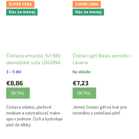
SUPER CENA
SUPER CENA
Viac za menej
Viac za menej
Čistiaca emulzia 3v1 BIO
Čistiaci gél Basis sensitiv -
damašská ruža LOGONA
Lavera
3 – 5 dní
Na sklade
€8,86
€7,23
DETAIL
DETAIL
Čistiace mlieko, pleťové
Jemný čistiaci gél na tvár pre
tonikum a odstraňovač make-
normálnu a zmiešanú pleť.
upu v jednom. Čistí a hydratuje
pleť do hĺbky.