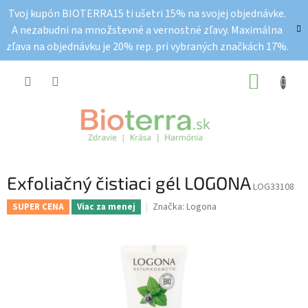
Prejsť
Tvoj kupón BIOTERRA15 ti ušetri 15% na svojej objednávke.
na
A nezabudni na množstevné a vernostné zľavy. Maximálna
obsah
zľava na objednávku je 20% rep. pri vybraných značkách 17%.
NÁKUP
KOŠÍK
Exfoliačný čistiaci gél LOGONA
LOG33108
Značka:
Logona
SUPER CENA
Viac za menej