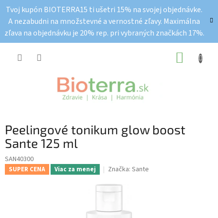
Prejsť
Tvoj kupón BIOTERRA15 ti ušetri 15% na svojej objednávke.
na
A nezabudni na množstevné a vernostné zľavy. Maximálna
obsah
zľava na objednávku je 20% rep. pri vybraných značkách 17%.
NÁKUP
KOŠÍK
Peelingové tonikum glow boost
Sante 125 ml
SAN40300
Značka:
Sante
SUPER CENA
Viac za menej