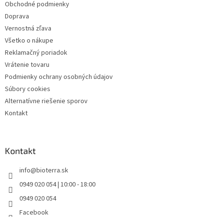
Obchodné podmienky
e
Doprava
Vernostná zľava
Všetko o nákupe
Reklamačný poriadok
Vrátenie tovaru
Podmienky ochrany osobných údajov
Súbory cookies
Alternatívne riešenie sporov
Kontakt
Kontakt
info
@
bioterra.sk
0949 020 054 | 10:00 - 18:00
0949 020 054
Facebook