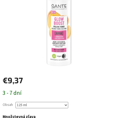
€9,37
Jednotková
3 - 7 dní
cena:
Obsah
Množstevná zľava