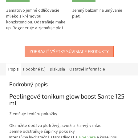
Zamatovo jemné odličovacie
Jemný balzam na umývanie
mlieko s krémovou
pleti.
konzistenciou. Odstraňuje make
up. Regeneruje a zjemňuje pleť.
ZOBRAZIŤ VŠETKY SÚVISIACE PRODUKTY
Popis
Podobné (9)
Diskusia
Ostatné informácie
Podrobný popis
Peelingové tonikum glow boost Sante 125
ml
Zjemňuje textúru pokožky
Okamžite dodáva pleti živý, svieži a žiarivý vzhľad
Jemne odstraňuje šupinky pokožky
Intenzívna hydratačná starostlivosť s
aloe vera
a kyselinou