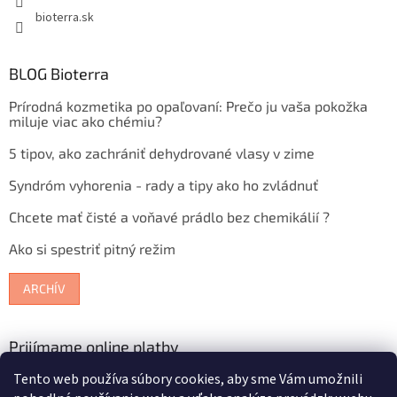
bioterra.sk
BLOG Bioterra
Prírodná kozmetika po opaľovaní: Prečo ju vaša pokožka
miluje viac ako chémiu?
5 tipov, ako zachrániť dehydrované vlasy v zime
Syndróm vyhorenia - rady a tipy ako ho zvládnuť
Chcete mať čisté a voňavé prádlo bez chemikálií ?
Ako si spestriť pitný režim
ARCHÍV
Prijímame online platby
Tento web používa súbory cookies, aby sme Vám umožnili