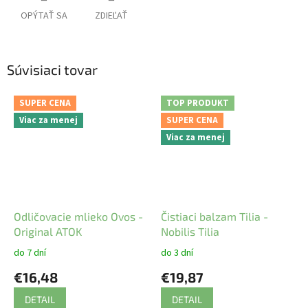
OPÝTAŤ SA
ZDIEĽAŤ
Súvisiaci tovar
SUPER CENA
TOP PRODUKT
Viac za menej
SUPER CENA
Viac za menej
Odličovacie mlieko Ovos -
Čistiaci balzam Tilia -
Original ATOK
Nobilis Tilia
do 7 dní
do 3 dní
€16,48
€19,87
DETAIL
DETAIL