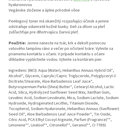
hyaluronovou
Vegánske zloženie a úplne prírodné vône
Peelingový toner má okamžitý rozjasňujúci účinok a jemne
odstraňuje odumreté kožné bunky. Deň za dňom sa pleť
zušľachťuje pre dlhotrvajúcu žiarivú pleť.
Použitie:
Jemne naneste na tvár, krk a dekolt pomocou
vatového tampónu ráno a večer po očistení tváre. Vyhnite sa
priamemu kontaktu s očami. V prípade kontaktu s očami
dôkladne vypláchnite vodou. Vyhnite sa kontúram pier.
Ingredienc (INCI): Aqua (Water), Helianthus Annuus Hybrid Oil*,
Alcohol*, Glycerin, Caprylic/Capric Triglyceride, Polyglyceryl-3
Dicitrate/Stearate, Aloe Barbadensis Leaf Juice*,
Butyrospermum Parkii (Shea) Butter*, Cetearyl Alcohol, Lactic
Acid, Silica, Hydrolyzed Sunflower Seed Wax, Xanthan Gum,
Levulinic Acid, Sodium Levulinate, Mica, Sodium Lactate, Sodium
Hydroxide, Hydrogenated Lecithin, Titanium Dioxide,
Tocopherol, Sodium Hyaluronate, Helianthus Annuus (Sunflower)
Seed Oil*, Aloe Barbadensis Leaf Juice Powder*, Tin Oxide,
Citric Acid, PCA Ethyl Cocoyl Arginate, Parfum (Fragrance)**,
Limonene**, Linalool**, Citronellol**, Geraniol**, CI 77891