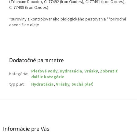
(Titanium Dioxide), CI 77492 (Iron Oxides), CI 77491 (Iron Oxides),
CI 77499 (Iron Oxides)
*suroviny z kontrolovaného biologického pestovania **prírodné
esenciálne oleje
Dodatočné parametre
Pleťové vody
,
Hydratácia
,
Vrásky
,
Zobraziť
Kategória
:
ďalšie kategórie
typ pleti
:
Hydratácia
,
Vrásky
,
Suchá pleť
Z
á
p
ä
Informácie pre Vás
t
i