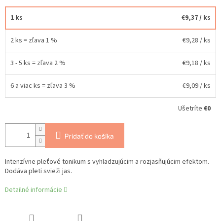
1 ks
€9,37
/ ks
2 ks = zľava 1 %
€9,28
/ ks
3 - 5 ks = zľava 2 %
€9,18
/ ks
6 a viac ks = zľava 3 %
€9,09
/ ks
Ušetríte
€0
Pridať do košíka
Intenzívne pleťové tonikum s vyhladzujúcim a rozjasňujúcim efektom.
Dodáva pleti svieži jas.
Detailné informácie