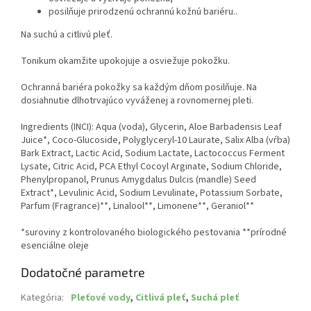
posilňuje prirodzenú ochrannú kožnú bariéru.
.
Na suchú a citlivú pleť.
Tonikum okamžite upokojuje a osviežuje pokožku.
Ochranná bariéra pokožky sa každým dňom posilňuje.
Na
dosiahnutie dlhotrvajúco vyváženej a rovnomernej pleti.
Ingredients (INCI): Aqua (voda), Glycerin, Aloe Barbadensis Leaf
Juice*, Coco-Glucoside, Polyglyceryl-10 Laurate, Salix Alba (vŕba)
Bark Extract, Lactic Acid, Sodium Lactate, Lactococcus Ferment
Lysate, Citric Acid, PCA Ethyl Cocoyl Arginate, Sodium Chloride,
Phenylpropanol, Prunus Amygdalus Dulcis (mandle) Seed
Extract*, Levulinic Acid, Sodium Levulinate, Potassium Sorbate,
Parfum (Fragrance)**, Linalool**, Limonene**, Geraniol**
*suroviny z kontrolovaného biologického pestovania **prírodné
esenciálne oleje
Dodatočné parametre
Kategória
:
Pleťové vody
,
Citlivá pleť
,
Suchá pleť