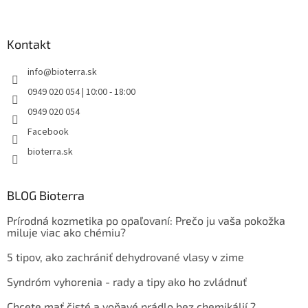
Kontakt
info
@
bioterra.sk
0949 020 054 | 10:00 - 18:00
0949 020 054
Facebook
bioterra.sk
BLOG Bioterra
Prírodná kozmetika po opaľovaní: Prečo ju vaša pokožka
miluje viac ako chémiu?
5 tipov, ako zachrániť dehydrované vlasy v zime
Syndróm vyhorenia - rady a tipy ako ho zvládnuť
Chcete mať čisté a voňavé prádlo bez chemikálií ?