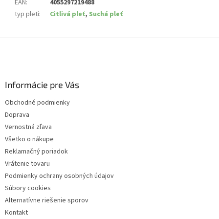
EAN
:
4055297219488
typ pleti
:
Citlivá pleť
,
Suchá pleť
Z
á
p
ä
Informácie pre Vás
t
i
Obchodné podmienky
e
Doprava
Vernostná zľava
Všetko o nákupe
Reklamačný poriadok
Vrátenie tovaru
Podmienky ochrany osobných údajov
Súbory cookies
Alternatívne riešenie sporov
Kontakt