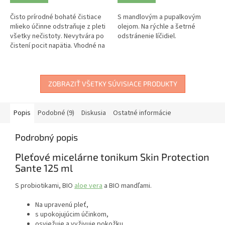
Čisto prírodné bohaté čistiace
S mandlovým a pupalkovým
mlieko účinne odstraňuje z pleti
olejom. Na rýchle a šetrné
všetky nečistoty. Nevytvára po
odstránenie líčidiel.
čistení pocit napätia. Vhodné na
suchú pleť.
ZOBRAZIŤ VŠETKY SÚVISIACE PRODUKTY
Popis
Podobné (9)
Diskusia
Ostatné informácie
Podrobný popis
Pleťové micelárne tonikum Skin Protection
Sante 125 ml
S probiotikami, BIO
aloe vera
a BIO mandľami.
Na upravenú pleť
,
s upokojujúcim účinkom,
osviežuje a vyživuje pokožku,