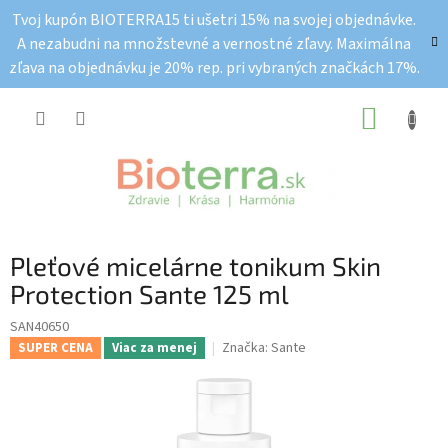
Prejsť
Tvoj kupón BIOTERRA15 ti ušetri 15% na svojej objednávke.
na
A nezabudni na množstevné a vernostné zľavy. Maximálna
obsah
zľava na objednávku je 20% rep. pri vybraných značkách 17%.
NÁKUP
KOŠÍK
Pleťové micelárne tonikum Skin
Protection Sante 125 ml
SAN40650
Značka:
Sante
SUPER CENA
Viac za menej