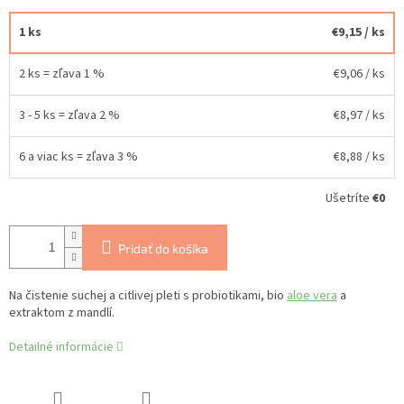
1 ks
€9,15
/ ks
2 ks = zľava 1 %
€9,06
/ ks
3 - 5 ks = zľava 2 %
€8,97
/ ks
6 a viac ks = zľava 3 %
€8,88
/ ks
Ušetríte
€0
Pridať do košíka
Na čistenie suchej a citlivej pleti s probiotikami, bio
aloe vera
a
extraktom z mandlí.
Detailné informácie