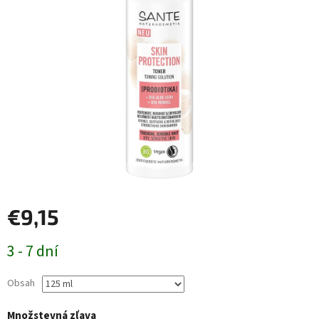
€9,15
Jednotková
3 - 7 dní
cena:
Obsah
Množstevná zľava