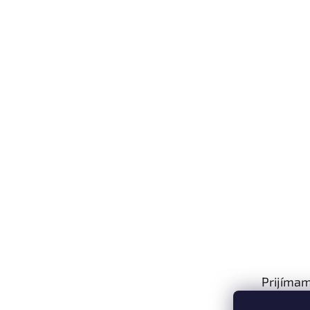
Prijímam
platby