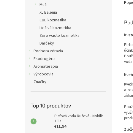
Popi
Muži
XL Balenia
CBD kozmetika
Pod
Liečivá kozmetika
Kvet
Zero waste kozmetika
Darčeky
Pleťo
účink
Podpora zdravia
Použí
Ekodrogéria
voda 
Aromaterapia
Výrobcovia
Kveto
Značky
Kveti
a zos
získa
Top 10 produktov
Použi
využi
Pleťová voda Ružová - Nobilis
produ
Tilia
€11,54
Zlož