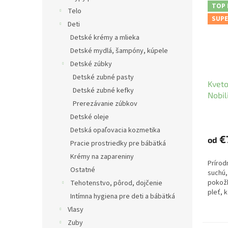
TOP
Telo
SUPE
Deti
Detské krémy a mlieka
Detské mydlá, šampóny, kúpele
Detské zúbky
Detské zubné pasty
Kveto
Detské zubné kefky
Nobili
Prerezávanie zúbkov
Detské oleje
Detská opaľovacia kozmetika
€
od
Pracie prostriedky pre bábätká
Krémy na zapareniny
Prírod
Ostatné
suchú, 
pokožk
Tehotenstvo, pôrod, dojčenie
pleť, 
Intímna hygiena pre deti a bábätká
vitalitu
Vlasy
Zuby