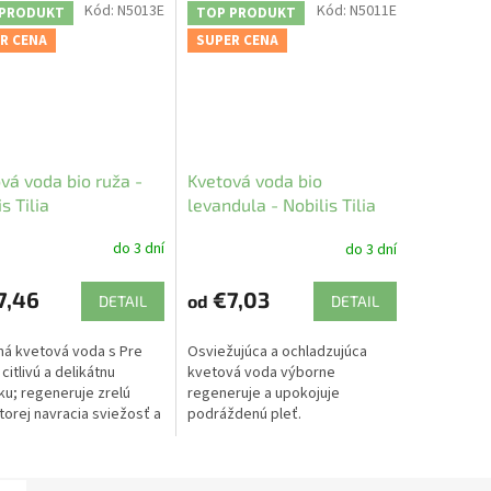
Kód:
N5013E
Kód:
N5011E
 PRODUKT
TOP PRODUKT
R CENA
SUPER CENA
vá voda bio ruža -
Kvetová voda bio
s Tilia
levandula - Nobilis Tilia
do 3 dní
do 3 dní
7,46
€7,03
od
DETAIL
DETAIL
ná kvetová voda s Pre
Osviežujúca a ochladzujúca
citlivú a delikátnu
kvetová voda výborne
u; regeneruje zrelú
regeneruje a upokojuje
ktorej navracia sviežosť a
podráždenú pleť.
.