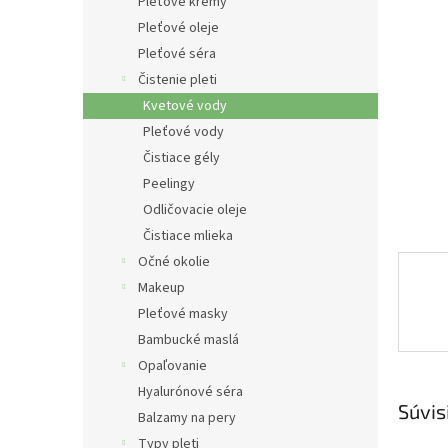
e
Pleťové krémy
l
Pleťové oleje
Pleťové séra
Čistenie pleti
Kvetové vody
Pleťové vody
Čistiace gély
Peelingy
Odličovacie oleje
Čistiace mlieka
Očné okolie
Makeup
Pleťové masky
Bambucké maslá
Opaľovanie
Hyalurónové séra
Súvis
Balzamy na pery
Typy pleti