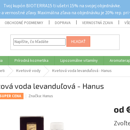
Tvoj kupón BIOTERRA15 ti ušetri 15% na svojej objednávke.
a vernostné zľavy. Maximálna zľava na objednávku je 20% rep. pri
OBCHODNÉ PODMIENKY
DOPRAVA
VERNOSTNÁ ZĽAVA
VŠ
HĽADAŤ
ia
Prírodná kozmetika
Lipozomálne vitamíny
Aromaterap
eti
Kvetové vody
Kvetová voda levanduľová - Hanus
tová voda levanduľová - Hanus
Značka:
Hanus
SUPER CENA
od
Jednotk
Zvoľte
cena: