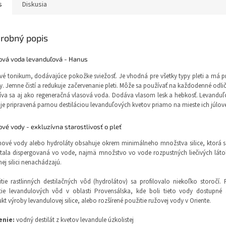
s
Diskusia
robný popis
ová voda levanduľová - Hanus
vé tonikum, dodávajúce pokožke sviežosť. Je vhodná pre všetky typy pleti a má p
y. Jemne čistí a redukuje začervenanie pleti. Môže sa používať na každodenné odlič
va sa aj ako regeneračná vlasová voda. Dodáva vlasom lesk a hebkosť. Levanduľ
je pripravená parnou destiláciou levanduľových kvetov priamo na mieste ich júlov
vé vody - exkluzívna starostlivosť o pleť
nové vody alebo hydroláty obsahuje okrem minimálneho množstva silice, ktorá s
tala dispergovaná vo vode, najmä množstvo vo vode rozpustných liečivých látok
nej silici nenachádzajú.
tie rastlinných destilačných vôd (hydrolátov) sa profilovalo niekoľko storočí. 
tie levandulových vôd v oblasti Provensálska, kde boli tieto vody dostupné 
kt výroby levandulovej silice, alebo rozšírené použitie ružovej vody v Oriente.
enie:
vodný destilát z kvetov levandule úzkolistej