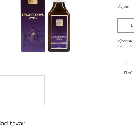
Objem
Výborná h
Detailné 
TLAČ
iaci tovar