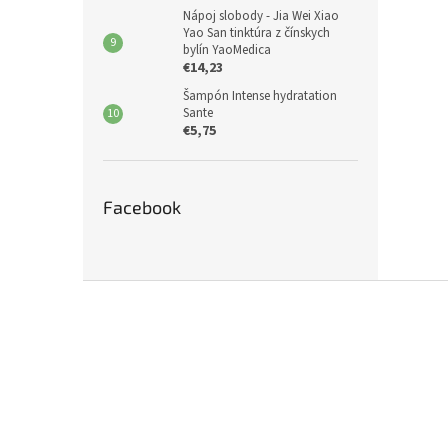
Nápoj slobody - Jia Wei Xiao
Yao San tinktúra z čínskych
bylín YaoMedica
€14,23
Šampón Intense hydratation
Sante
€5,75
Facebook
Z
á
p
ä
t
i
e