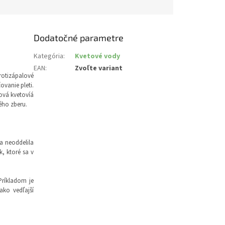
Dodatočné parametre
Kategória
:
Kvetové vody
EAN
:
Zvoľte variant
rotizápalové
ovanie pleti.
ová kvetovíá
ého zberu.
a neoddelila
, ktoré sa v
Príkladom je
ako vedľajší