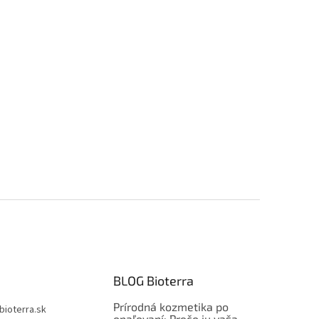
BLOG Bioterra
Prírodná kozmetika po
bioterra.sk
opaľovaní: Prečo ju vaša