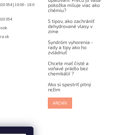
20 054 | 10:00 - 18:0
pokožka miluje viac ako
chémiu?
020 054
5 tipov, ako zachrániť
dehydrované vlasy v
book
zime
ra.sk
Syndróm vyhorenia -
rady a tipy ako ho
zvládnuť
Chcete mať čisté a
voňavé prádlo bez
chemikálií ?
Ako si spestriť pitný
režim
ARCHÍV