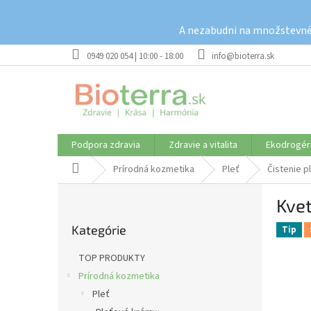
Prejsť
na
A nezabudni na množstevné 
obsah
0949 020 054 | 10:00 - 18:00
info@bioterra.sk
Podpora zdravia
Zdravie a vitalita
Ekodrogér
Domov
Prírodná kozmetika
Pleť
Čistenie pl
B
Kve
o
Preskočiť
č
Kategórie
kategórie
Tip
n
ý
TOP PRODUKTY
p
Prírodná kozmetika
a
Pleť
n