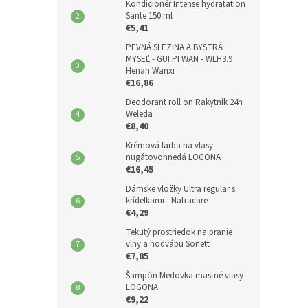
Kondicionér Intense hydratation
Sante 150 ml
€5,41
PEVNÁ SLEZINA A BYSTRÁ
MYSEĽ - GUI PI WAN - WLH3.9
Henan Wanxi
€16,86
Deodorant roll on Rakytník 24h
Weleda
€8,40
Krémová farba na vlasy
nugátovohnedá LOGONA
€16,45
Dámske vložky Ultra regular s
krídelkami - Natracare
€4,29
Tekutý prostriedok na pranie
vlny a hodvábu Sonett
€7,85
Šampón Medovka mastné vlasy
LOGONA
€9,22