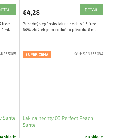
DETAIL
DETAIL
€4,28
 free.
Prírodný vegánsky lak na nechty 15 free.
 8 ml.
80% zložiek je prírodného pôvodu. 8 ml.
AN355085
Kód:
SAN355084
SUPER CENA
y Sante
Lak na nechty 03 Perfect Peach
Sante
Na sklade
Na sklade