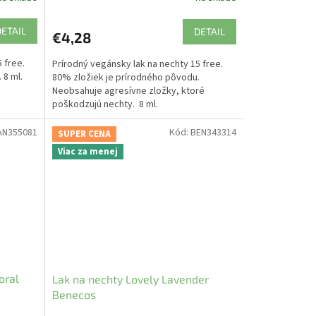
DETAIL
DETAIL
€4,28
 free.
Prírodný vegánsky lak na nechty 15 free.
 8 ml.
80% zložiek je prírodného pôvodu.
Neobsahuje agresívne zložky, ktoré
poškodzujú nechty. 8 ml.
AN355081
Kód:
BEN343314
SUPER CENA
Viac za menej
oral
Lak na nechty Lovely Lavender
Benecos