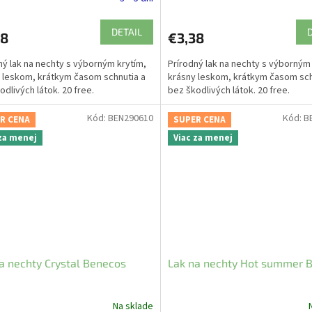
DETAIL
38
€3,38
ný lak na nechty s výborným krytím,
Prírodný lak na nechty s výborným
 leskom, krátkym časom schnutia a
krásny leskom, krátkym časom sch
odlivých látok. 20 free.
bez škodlivých látok. 20 free.
Kód:
BEN290610
Kód:
B
R CENA
SUPER CENA
 za menej
Viac za menej
a nechty Crystal Benecos
Lak na nechty Hot summer 
Na sklade