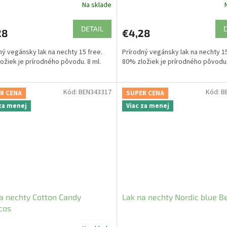
Na sklade
DETAIL
28
€4,28
ný vegánsky lak na nechty 15 free.
Prírodný vegánsky lak na nechty 15
ožiek je prírodného pôvodu. 8 ml.
80% zložiek je prírodného pôvodu.
Kód:
BEN343317
Kód:
B
R CENA
SUPER CENA
 za menej
Viac za menej
a nechty Cotton Candy
Lak na nechty Nordic blue B
cos