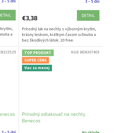
3 – 5 dní
3 – 5 dní
DETAIL
DETAIL
€3,38
 krytím,
Prírodný lak na nechty s výborným krytím,
nutia a
krásny leskom, krátkym časom schnutia a
bez škodlivých látok. 20 free.
EN315529
Kód:
BEN307403
TOP PRODUKT
SUPER CENA
Viac za menej
Benecos
Prírodný odlakovač na nechty
Benecos
3 – 5 dní
Na sklade