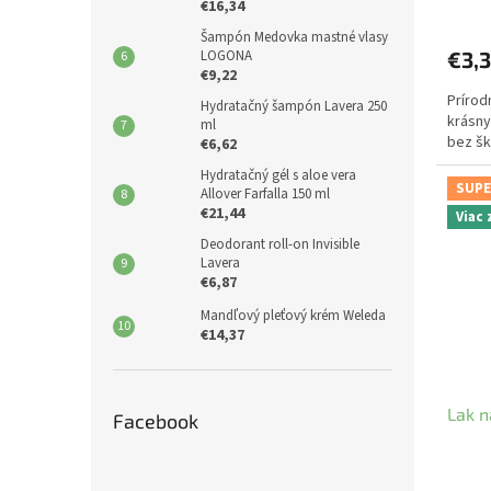
€16,34
Šampón Medovka mastné vlasy
LOGONA
€3,
€9,22
Prírod
Hydratačný šampón Lavera 250
krásny
ml
bez šk
€6,62
Hydratačný gél s aloe vera
SUPE
Allover Farfalla 150 ml
€21,44
Viac
Deodorant roll-on Invisible
Lavera
€6,87
Mandľový pleťový krém Weleda
€14,37
Lak n
Facebook