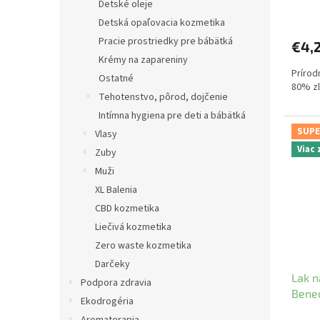
Detské oleje
Detská opaľovacia kozmetika
Pracie prostriedky pre bábätká
€4,
Krémy na zapareniny
Prírod
Ostatné
80% zl
Tehotenstvo, pôrod, dojčenie
Intímna hygiena pre deti a bábätká
SUPE
Vlasy
Viac
Zuby
Muži
XL Balenia
CBD kozmetika
Liečivá kozmetika
Zero waste kozmetika
Darčeky
Lak n
Podpora zdravia
Bene
Ekodrogéria
Aromaterapia