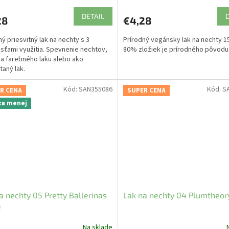
DETAIL
28
€4,28
ný priesvitný lak na nechty s 3
Prírodný vegánsky lak na nechty 15
ťami využitia. Spevnenie nechtov,
80% zložiek je prírodného pôvodu.
a farebného laku alebo ako
aný lak.
Kód:
SAN355086
Kód:
S
R CENA
SUPER CENA
 za menej
a nechty 05 Pretty Ballerinas
Lak na nechty 04 Plumtheor
e
Na sklade