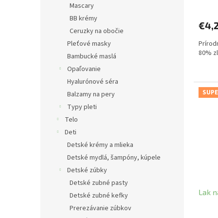
Mascary
BB krémy
€4,
Ceruzky na obočie
Pleťové masky
Prírod
80% zl
Bambucké maslá
Opaľovanie
Hyalurónové séra
SUPE
Balzamy na pery
Typy pleti
Telo
Deti
Detské krémy a mlieka
Detské mydlá, šampóny, kúpele
Detské zúbky
Detské zubné pasty
Lak n
Detské zubné kefky
Prerezávanie zúbkov