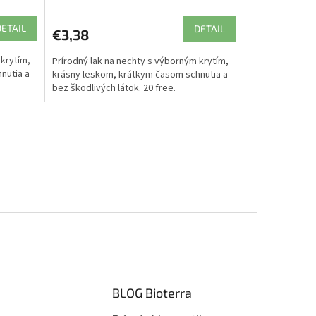
DETAIL
DETAIL
€3,38
 krytím,
Prírodný lak na nechty s výborným krytím,
nutia a
krásny leskom, krátkym časom schnutia a
bez škodlivých látok. 20 free.
BLOG Bioterra