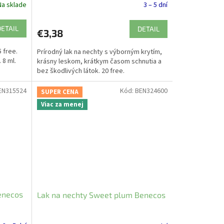
Na sklade
3 – 5 dní
DETAIL
DETAIL
€3,38
 free.
Prírodný lak na nechty s výborným krytím,
 8 ml.
krásny leskom, krátkym časom schnutia a
bez škodlivých látok. 20 free.
EN315524
Kód:
BEN324600
SUPER CENA
Viac za menej
enecos
Lak na nechty Sweet plum Benecos