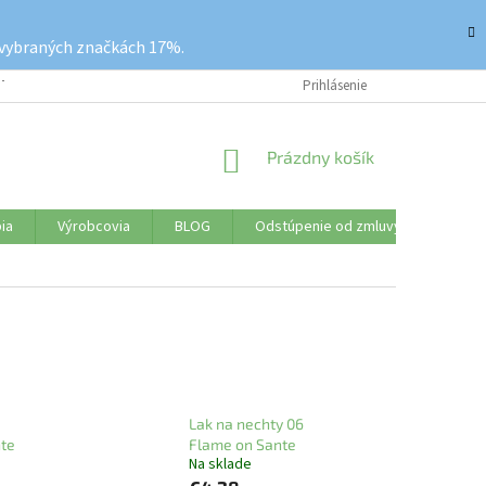
 vybraných značkách 17%.
ETKO O NÁKUPE
REKLAMAČNÝ PORIADOK
Prihlásenie
VRÁTENIE TOVARU
NÁKUPNÝ
Prázdny košík
KOŠÍK
ia
Výrobcovia
BLOG
Odstúpenie od zmluvy
Značk
Lak na nechty 06
nte
Flame on Sante
Na sklade