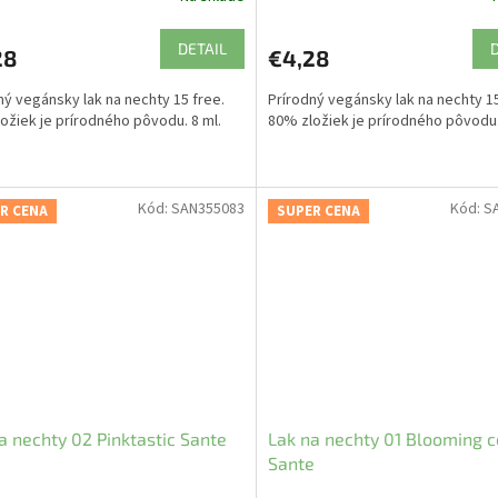
DETAIL
28
€4,28
ný vegánsky lak na nechty 15 free.
Prírodný vegánsky lak na nechty 15
ožiek je prírodného pôvodu. 8 ml.
80% zložiek je prírodného pôvodu.
Kód:
SAN355083
Kód:
S
R CENA
SUPER CENA
a nechty 02 Pinktastic Sante
Lak na nechty 01 Blooming c
Sante