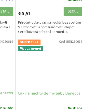
DETAIL
DETAIL
€4,51
 krytím,
Prírodný odlakovač na nechty bez acetónu.
nutia a
S citrónovým a pomarančovým olejom.
Certifikovaná prírodná kozmetika.
EN290619
Kód:
BEN290617
SUPER CENA
Viac za menej
Benecos
Lak na nechty Be my baby Benecos
Na sklade
Na sklade