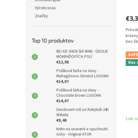
Výrobcovia
Značky
€3,
Prírod
krásny
Top 10 produktov
bez šk
BEI XIE SHEN SHI WAN - ÚDOLIE
SUPE
MOKRAĎOVÝCH POLÍ
€12,98
Viac
Prášková farba na vlasy -
Mahagónovo červená LOGONA
€14,07
Prášková farba na vlasy -
Chocolate brown LOGONA
€14,07
Deodorant roll on Rakytník 24h
Weleda
Lak 
€8,40
Krém na unavené a opuchnuté
nohy - Original ATOK