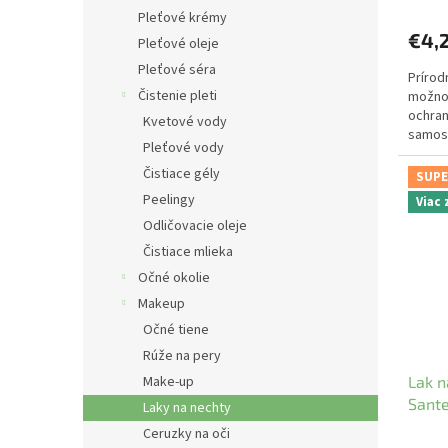
Pleťové krémy
€4,
Pleťové oleje
Pleťové séra
Prírod
Čistenie pleti
možnos
ochran
Kvetové vody
samost
Pleťové vody
Čistiace gély
SUPE
Peelingy
Viac
Odličovacie oleje
Čistiace mlieka
Očné okolie
Makeup
Očné tiene
Rúže na pery
Make-up
Lak n
Sant
Laky na nechty
Ceruzky na oči