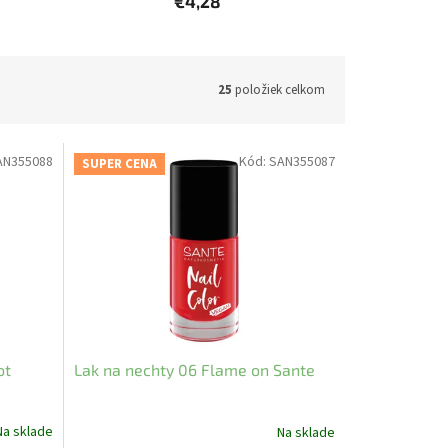
€4,28
25
položiek celkom
AN355088
Kód:
SAN355087
SUPER CENA
ot
Lak na nechty 06 Flame on Sante
Na sklade
Na sklade