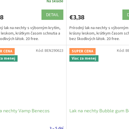
Na sklade
DETAIL
38
€3,38
ný lak na nechty s výborným krytím,
Prírodný lak na nechty s výborným
 leskom, krátkym časom schnutia a
krásny leskom, krátkym časom sch
odlivých látok. 20 free.
bez škodlivých látok. 20 free.
Kód:
BEN290623
Kód:
B
R CENA
SUPER CENA
 za menej
Viac za menej
na nechty Vamp Benecos
Lak na nechty Bubble gum 
3 – 5 dní