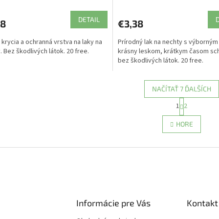
DETAIL
38
€3,38
 krycia a ochranná vrstva na laky na
Prírodný lak na nechty s výborným
. Bez škodlivých látok. 20 free.
krásny leskom, krátkym časom sch
bez škodlivých látok. 20 free.
NAČÍTAŤ 7 ĎALŠÍCH
S
1
2
O
t
r
v
HORE
á
l
n
á
k
d
o
a
v
c
a
i
n
e
i
e
p
Informácie pre Vás
Kontakt
r
v