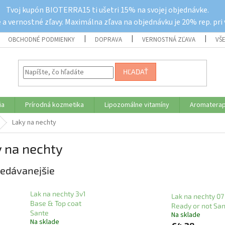
Tvoj kupón BIOTERRA15 ti ušetri 15% na svojej objednávke.
a vernostné zľavy. Maximálna zľava na objednávku je 20% rep. pri
OBCHODNÉ PODMIENKY
DOPRAVA
VERNOSTNÁ ZĽAVA
VŠ
HĽADAŤ
ia
Prírodná kozmetika
Lipozomálne vitamíny
Aromaterap
Laky na nechty
 na nechty
edávanejšie
Lak na nechty 3v1
Lak na nechty 07
Base & Top coat
Ready or not Sa
Sante
Na sklade
Na sklade