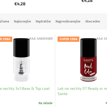
€4,28
€4,28
účame
Najlacnejšie
Najdrahšie
Najpredávanejšie
Abecedne
Kód:
SAN355089
Kód:
S
R CENA
SUPER CENA
a nechty 3v1 Base & Top coat
Lak na nechty 07 Ready or n
e
Sante
Na sklade