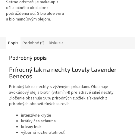
Šetrne odstraňuje make-up z
očí a očného okolia bez
podráždenia očí. S bio aloe vera
a bio mandľovým olejom.
Vhodné aj pri nosení
kontaktných šošoviek.
Popis
Podobné (9)
Diskusia
Podrobný popis
Prírodný lak na nechty Lovely Lavender
Benecos
Prírodný lak na nechty s výživnými prísadami. Obsahuje
avokádový olej a biotin (vitamín H) pre zdravé silné nechty.
Zloženie obsahuje 90% prírodných zložiek získaných z
prírodných obnoviteľných surovín.
intenzívne krytie
krátky čas schnutia
krásny lesk
výborná roztierateľnosť