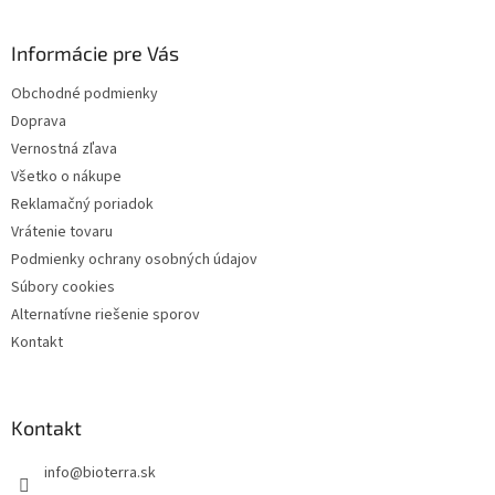
p
ä
Informácie pre Vás
t
i
Obchodné podmienky
e
Doprava
Vernostná zľava
Všetko o nákupe
Reklamačný poriadok
Vrátenie tovaru
Podmienky ochrany osobných údajov
Súbory cookies
Alternatívne riešenie sporov
Kontakt
Kontakt
info
@
bioterra.sk