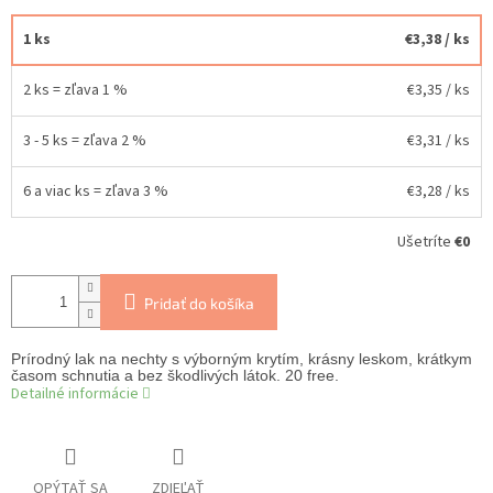
1 ks
€3,38
/ ks
2 ks = zľava 1 %
€3,35
/ ks
3 - 5 ks = zľava 2 %
€3,31
/ ks
6 a viac ks = zľava 3 %
€3,28
/ ks
Ušetríte
€0
Pridať do košíka
Prírodný lak na nechty s výborným krytím, krásny leskom, krátkym
časom schnutia a bez škodlivých látok. 20 free.
Detailné informácie
OPÝTAŤ SA
ZDIEĽAŤ