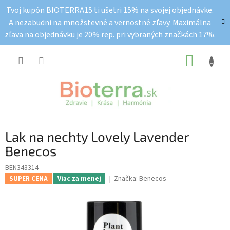
Prejsť
Tvoj kupón BIOTERRA15 ti ušetri 15% na svojej objednávke.
na
A nezabudni na množstevné a vernostné zľavy. Maximálna
obsah
zľava na objednávku je 20% rep. pri vybraných značkách 17%.
NÁKUP
KOŠÍK
Lak na nechty Lovely Lavender
Benecos
BEN343314
Značka:
Benecos
SUPER CENA
Viac za menej