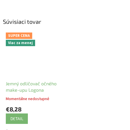
Súvisiaci tovar
SUPER CENA
Viac za menej
Jemný odličovač očného
make-upu Logona
Momentálne nedostupné
€8,28
DETAIL