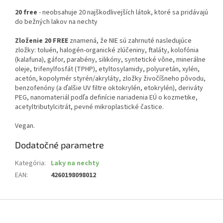
20 free
- neobsahuje 20 najškodlivejších látok, ktoré sa pridávajú
do bežných lakov na nechty
Zloženie 20 FREE
znamená, že NIE sú zahrnuté nasledujúce
zložky: toluén, halogén-organické zlúčeniny, ftaláty, kolofónia
(kalafuna), gáfor, parabény, silikóny, syntetické vône, minerálne
oleje, trifenylfosfát (TPHP), etyltosylamidy, polyuretán, xylén,
acetón, kopolymér styrén/akryláty, zložky živočíšneho pôvodu,
benzofenóny (a ďalšie UV filtre oktokrylén, etokrylén), deriváty
PEG, nanomateriál podľa definície nariadenia EÚ o kozmetike,
acetyltributylcitrát, pevné mikroplastické častice.
Vegan.
Dodatočné parametre
Kategória
:
Laky na nechty
EAN
:
4260198098012
Z
á