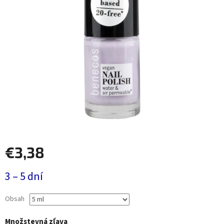
€3,38
Jednotková
3 – 5 dní
cena:
Obsah
Množstevná zľava