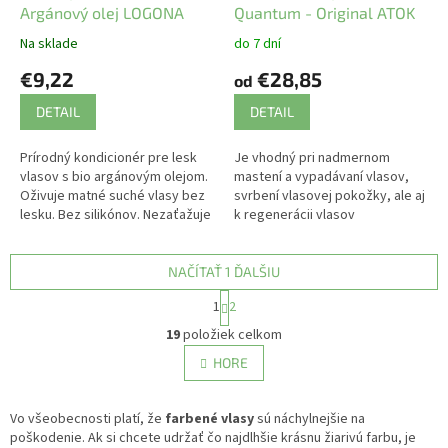
Argánový olej LOGONA
Quantum - Original ATOK
Na sklade
do 7 dní
€9,22
€28,85
od
DETAIL
DETAIL
Prírodný kondicionér pre lesk
Je vhodný pri nadmernom
vlasov s bio argánovým olejom.
mastení a vypadávaní vlasov,
Oživuje matné suché vlasy bez
svrbení vlasovej pokožky, ale aj
lesku. Bez silikónov. Nezaťažuje
k regenerácii vlasov
vlasy.
poškodených farbením a trvalou
onduláciou.
NAČÍTAŤ 1 ĎALŠIU
S
1
2
t
O
r
19
položiek celkom
v
á
l
HORE
n
á
k
d
o
v
Vo všeobecnosti platí, že
farbené vlasy
a
sú náchylnejšie na
a
poškodenie. Ak si chcete udržať čo najdlhšie krásnu žiarivú farbu, je
c