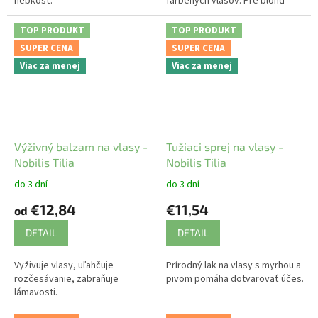
hebkosť.
farbených vlasov. Pre blond
farbené vlasy.
TOP PRODUKT
TOP PRODUKT
SUPER CENA
SUPER CENA
Viac za menej
Viac za menej
Výživný balzam na vlasy -
Tužiaci sprej na vlasy -
Nobilis Tilia
Nobilis Tilia
do 3 dní
do 3 dní
€12,84
€11,54
od
DETAIL
DETAIL
Vyživuje vlasy, uľahčuje
Prírodný lak na vlasy s myrhou a
rozčesávanie, zabraňuje
pivom pomáha dotvarovať účes.
lámavosti.