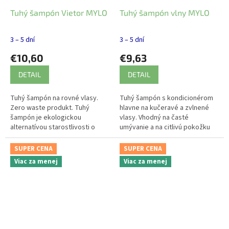
Tuhý šampón Vietor MYLO
Tuhý šampón vlny MYLO
3 – 5 dní
3 – 5 dní
€10,60
€9,63
DETAIL
DETAIL
Tuhý šampón na rovné vlasy.
Tuhý šampón s kondicionérom
Zero waste produkt. Tuhý
hlavne na kučeravé a zvlnené
šampón je ekologickou
vlasy. Vhodný na časté
alternatívou starostlivosti o
umývanie a na citlivú pokožku
vlasy. Je určený na časté
hlavy. Zero waste produkt.
umývanie rovných, nefarbených
SUPER CENA
SUPER CENA
vlasov s...
Viac za menej
Viac za menej