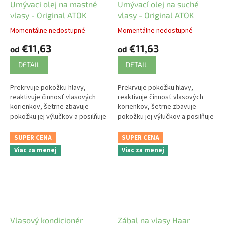
Umývací olej na mastné
Umývací olej na suché
vlasy - Original ATOK
vlasy - Original ATOK
Momentálne nedostupné
Momentálne nedostupné
€11,63
€11,63
od
od
DETAIL
DETAIL
Prekrvuje pokožku hlavy,
Prekrvuje pokožku hlavy,
reaktivuje činnosť vlasových
reaktivuje činnosť vlasových
korienkov, šetrne zbavuje
korienkov, šetrne zbavuje
pokožku jej výlučkov a posilňuje
pokožku jej výlučkov a posilňuje
vlasy.
vlasy.
SUPER CENA
SUPER CENA
Viac za menej
Viac za menej
Vlasový kondicionér
Zábal na vlasy Haar