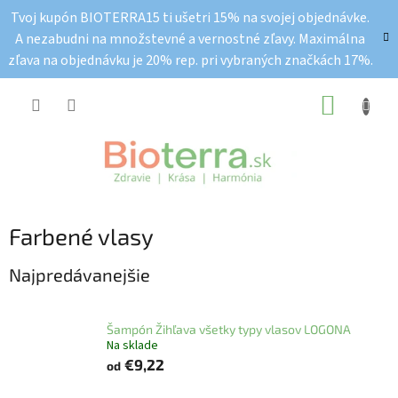
Prejsť
Tvoj kupón BIOTERRA15 ti ušetri 15% na svojej objednávke.
na
A nezabudni na množstevné a vernostné zľavy. Maximálna
obsah
zľava na objednávku je 20% rep. pri vybraných značkách 17%.
NÁKUP
KOŠÍK
Farbené vlasy
Najpredávanejšie
Šampón Žihľava všetky typy vlasov LOGONA
Na sklade
€9,22
od