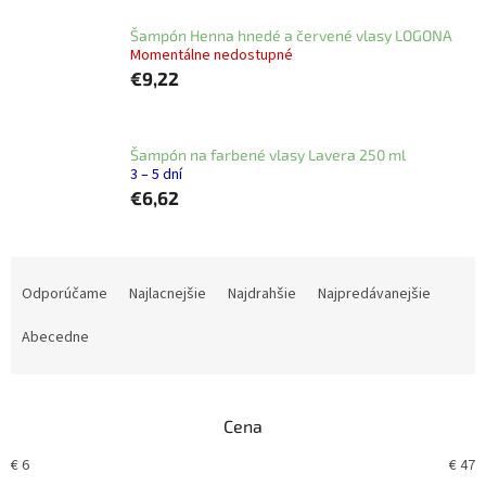
Šampón Henna hnedé a červené vlasy LOGONA
Momentálne nedostupné
€9,22
Šampón na farbené vlasy Lavera 250 ml
3 – 5 dní
€6,62
R
a
Odporúčame
Najlacnejšie
Najdrahšie
Najpredávanejšie
d
e
Abecedne
n
i
e
Cena
p
r
€
6
€
47
o