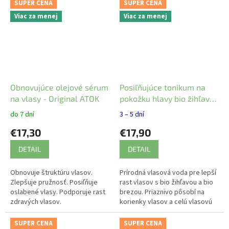
SUPER CENA
SUPER CENA
Viac za menej
Viac za menej
Obnovujúce olejové sérum
Posiľňujúce tonikum na
na vlasy - Original ATOK
pokožku hlavy bio žihľava
a bio breza Logona 150 ml
do 7 dní
3 – 5 dní
€17,30
€17,90
DETAIL
DETAIL
Obnovuje štruktúru vlasov.
Prírodná vlasová voda pre lepší
Zlepšuje pružnosť. Posiľňuje
rast vlasov s bio žihľavou a bio
oslabené vlasy. Podporuje rast
brezou. Priaznivo pôsobí na
zdravých vlasov.
korienky vlasov a celú vlasovú
pokožku.
SUPER CENA
SUPER CENA