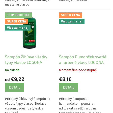
masteniu vlasov.
TOP PRODUKT
SUPER CENA
SUPER CENA
Viac za menej
Viac za menej
Šampón Žihľava všetky
Šampón Rumanček svetlé
typy vlasov LOGONA
a farbené vlasy LOGONA
Na sklade
Momentálne nedostupné
€9,22
€8,16
od
DETAIL
DETAIL
Prírodný žihľavový šampón na
Prírodný šampón s
všetky typy vlasov. Dodáva
harmančekom pomáha
vlasom vzdušnosť, lesk a
udržiavať svetlú farbu na