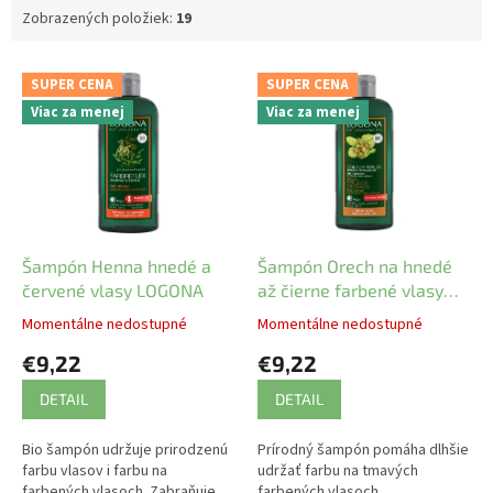
Zobrazených položiek:
19
V
SUPER CENA
SUPER CENA
ý
Viac za menej
Viac za menej
p
i
s
p
r
o
d
Šampón Henna hnedé a
Šampón Orech na hnedé
u
červené vlasy LOGONA
až čierne farbené vlasy
k
LOGONA
Momentálne nedostupné
Momentálne nedostupné
t
€9,22
€9,22
o
v
DETAIL
DETAIL
Bio šampón udržuje prirodzenú
Prírodný šampón pomáha dlhšie
farbu vlasov i farbu na
udržať farbu na tmavých
farbených vlasoch. Zabraňuje
farbených vlasoch.