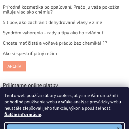
Prírodná kozmetika po opaľovaní: Prečo ju vaša pokožka
miluje viac ako chémiu?
5 tipov, ako zachrániť dehydrované vlasy v zime
Syndróm vyhorenia - rady a tipy ako ho zvládnuť
Chcete mať čisté a voňavé prádlo bez chemikálií ?
Ako si spestriť pitný režim
ARCHÍV
Prijímame online platby
Tento web používa súbory cookies, aby sme Vám umožnili
pohodlné používanie webu a vďaka analýze prevádzky webu
neustále zlepšovali jeho funkcie, výkon a použiteľnosť.
Ďalšie informácie
.
Vytvoril Shoptet
×