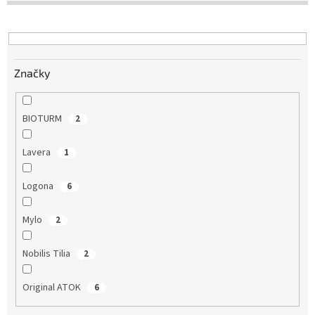
d
u
k
t
Značky
o
v
BIOTURM
2
Lavera
1
Logona
6
Mylo
2
Nobilis Tilia
2
Original ATOK
6