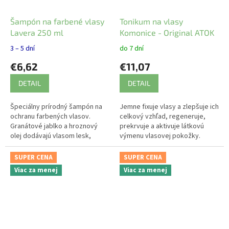
Šampón na farbené vlasy
Tonikum na vlasy
Lavera 250 ml
Komonice - Original ATOK
3 – 5 dní
do 7 dní
€6,62
€11,07
DETAIL
DETAIL
Špeciálny prírodný šampón na
Jemne fixuje vlasy a zlepšuje ich
ochranu farbených vlasov.
celkový vzhľad, regeneruje,
Granátové jablko a hroznový
prekrvuje a aktivuje látkovú
olej dodávajú vlasom lesk,
výmenu vlasovej pokožky.
hydratáciu a hebkosť.
SUPER CENA
SUPER CENA
Viac za menej
Viac za menej