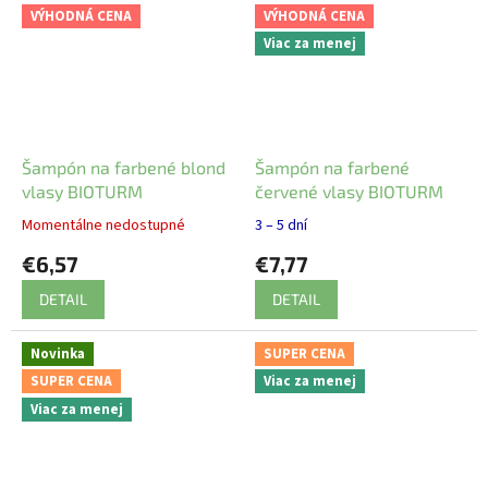
VÝHODNÁ CENA
VÝHODNÁ CENA
Viac za menej
Šampón na farbené blond
Šampón na farbené
vlasy BIOTURM
červené vlasy BIOTURM
Momentálne nedostupné
3 – 5 dní
€6,57
€7,77
DETAIL
DETAIL
Novinka
SUPER CENA
SUPER CENA
Viac za menej
Viac za menej