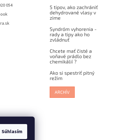
020 054
5 tipov, ako zachrániť
dehydrované vlasy v
book
zime
ra.sk
Syndróm vyhorenia -
rady a tipy ako ho
zvládnuť
Chcete mať čisté a
voňavé prádlo bez
chemikálií ?
Ako si spestriť pitný
režim
ARCHÍV
Súhlasím