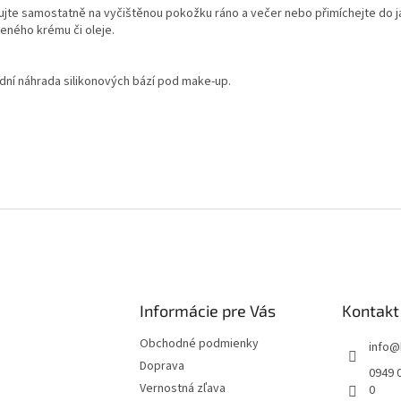
kujte samostatně na vyčištěnou pokožku ráno a večer nebo přimíchejte do j
beného krému či oleje.
odní náhrada silikonových bází pod make-up.
Informácie pre Vás
Kontakt
Obchodné podmienky
info
@
Doprava
0949 0
Vernostná zľava
0