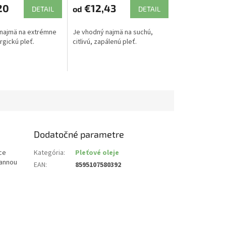
20
€12,43
od
DETAIL
DETAIL
najmä na extrémne
Je vhodný najmä na suchú,
ergickú pleť.
citlivú, zapálenú pleť.
Dodatočné parametre
ce
Kategória
:
Pleťové oleje
rannou
EAN
:
8595107580392