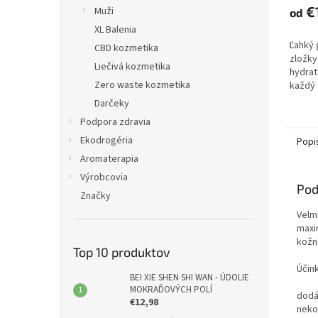
€
Muži
od
XL Balenia
Ľahký 
CBD kozmetika
zložky
Liečivá kozmetika
hydrat
Zero waste kozmetika
každý 
Darčeky
Podpora zdravia
Ekodrogéria
Popi
Aromaterapia
Výrobcovia
Pod
Značky
Velm
maxi
kožn
Top 10 produktov
Účink
BEI XIE SHEN SHI WAN - ÚDOLIE
MOKRAĎOVÝCH POLÍ
dodá
€12,98
neko