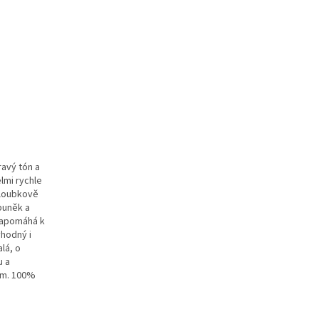
ravý tón a
lmi rychle
hloubkově
buněk a
 napomáhá k
vhodný i
lá, o
u a
em. 100%