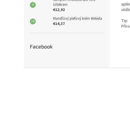
apli
Urtekram
oblí
€12,92
Mandľový pleťový krém Weleda
Tip:
€14,37
Přír
Facebook
Z
á
p
ä
t
i
e