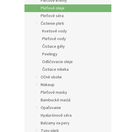
e
Pleťové krémy
l
Pleťové oleje
Pleťové séra
Čistenie pleti
Kvetové vody
Pleťové vody
Čistiace gély
Peelingy
Odličovacie oleje
Čistiace mlieka
Očné okolie
Makeup
Pleťové masky
Bambucké maslá
Opaľovanie
Hyalurónové séra
Balzamy na pery
Typy pleti