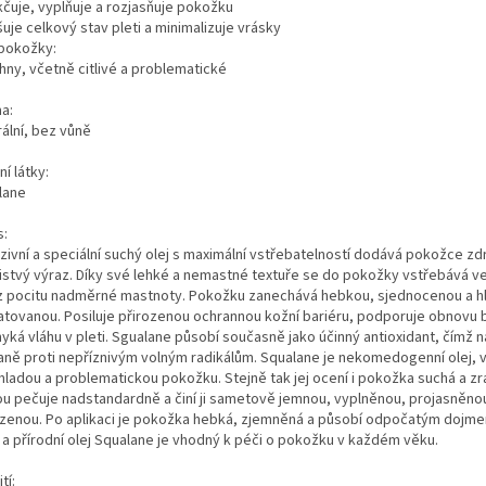
čuje, vyplňuje a rozjasňuje pokožku
uje celkový stav pleti a minimalizuje vrásky
pokožky:
hny, včetně citlivé a problematické
a:
ální, bez vůně
ní látky:
lane
s:
zivní a speciální suchý olej s maximální vstřebatelností dodává pokožce zd
istvý výraz. Díky své lehké a nemastné textuře se do pokožky vstřebává ve
z pocitu nadměrné mastnoty. Pokožku zanechává hebkou, sjednocenou a 
atovanou. Posiluje přirozenou ochrannou kožní bariéru, podporuje obnovu 
yká vláhu v pleti. Sgualane působí současně jako účinný antioxidant, čímž
aně proti nepříznivým volným radikálům. Squalane je nekomedogenní olej, 
mladou a problematickou pokožku. Stejně tak jej ocení i pokožka suchá a zra
ou pečuje nadstandardně a činí ji sametově jemnou, vyplněnou, projasněno
zenou. Po aplikaci je pokožka hebká, zjemněná a působí odpočatým dojm
ý a přírodní olej Squalane je vhodný k péči o pokožku v každém věku.
tí: