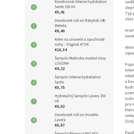
změk
Kondicionér Intense hydratation
Sante 150 ml
zlepš
€5,41
Typ 
všec
Deodorant roll on Rakytník 24h
Weleda
Arom
€8,40
neutr
Krém na unavené a opuchnuté
nohy - Original ATOK
Aktiv
€16,34
squa
Šampón Medovka mastné vlasy
LOGONA
Popi
€9,22
Inten
mlad
Šampón Intense hydratation
a be
Sante
hydr
€5,75
uzam
Hydratačný šampón Lavera 250
ochr
ml
pro 
€6,62
kter
Deodorant roll-on Invisible
omla
Lavera
čist
€6,87
Použi
Šampón Rhassoul BIO VEG