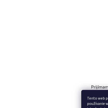
Prijímam
platby
Tento web p
používanie w