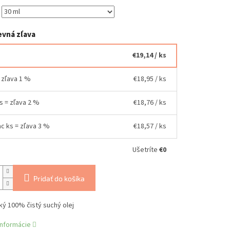
vná zľava
€19,14
/ ks
= zľava 1 %
€18,95
/ ks
ks = zľava 2 %
€18,76
/ ks
ac ks = zľava 3 %
€18,57
/ ks
Ušetríte
€0
Pridať do košíka
ký 100% čistý suchý olej
informácie