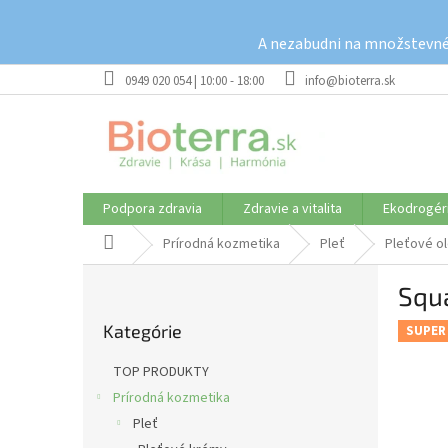
Prejsť
na
A nezabudni na množstevné 
obsah
0949 020 054 | 10:00 - 18:00
info@bioterra.sk
Podpora zdravia
Zdravie a vitalita
Ekodrogér
Domov
Prírodná kozmetika
Pleť
Pleťové ol
B
Squa
o
Preskočiť
č
Kategórie
kategórie
SUPER
n
ý
TOP PRODUKTY
p
Prírodná kozmetika
a
Pleť
n