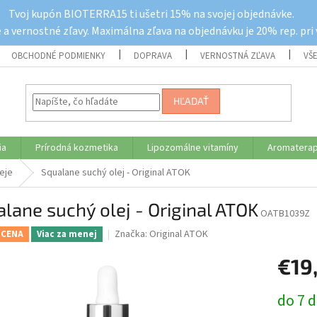
Tvoj kupón BIOTERRA15 ti ušetri 15% na svojej objednávke.
a vernostné zľavy. Maximálna zľava na objednávku je 20% rep. pri
OBCHODNÉ PODMIENKY
DOPRAVA
VERNOSTNÁ ZĽAVA
VŠ
HĽADAŤ
ia
Prírodná kozmetika
Lipozomálne vitamíny
Aromaterap
eje
Squalane suchý olej - Original ATOK
lane suchý olej - Original ATOK
OATB1039Z
Značka:
Original ATOK
 CENA
Viac za menej
€19
Jednotk
do 7 d
cena: