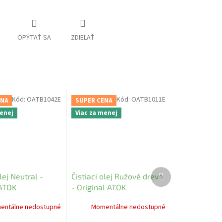
OPÝTAŤ SA
ZDIEĽAŤ
Kód:
OATB1042E
Kód:
OATB1011E
ENA
SUPER CENA
menej
Viac za menej
Ďalší
olej Neutral -
Čistiaci olej Ružové drevo
produkt
 ATOK
- Original ATOK
entálne nedostupné
Momentálne nedostupné