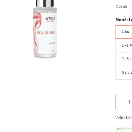
Obsah
Množste
1 ks
2 ks 
3 - 5 
6 a vi
Veľmi ľah
Detailné 