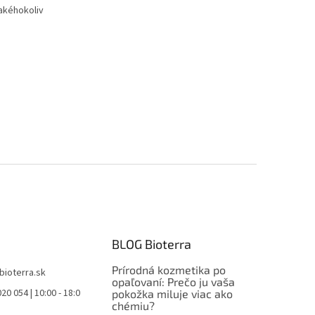
akéhokoliv
BLOG Bioterra
Prírodná kozmetika po
bioterra.sk
opaľovaní: Prečo ju vaša
20 054 | 10:00 - 18:0
pokožka miluje viac ako
chémiu?