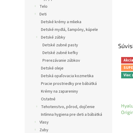
Telo
Deti
Detské krémy a mlieka
Detské mydlá, šampóny, kúpele
Detské zúbky
Detské zubné pasty
Súvis
Detské zubné kefky
Prerezávanie zúbkov
Akci
SUPE
Detské oleje
Viac
Detská opaľovacia kozmetika
Pracie prostriedky pre bábätká
Krémy na zapareniny
Ostatné
Hyalu
Tehotenstvo, pôrod, dojčenie
Origi
Intímna hygiena pre deti a bábätká
Vlasy
Zuby