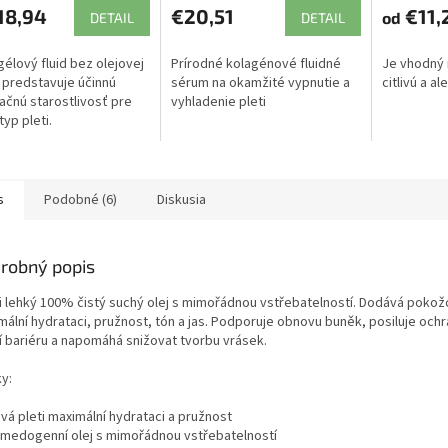
18,94
€20,51
€11,
od
DETAIL
DETAIL
gélový fluid bez olejovej
Prírodné kolagénové fluidné
Je vhodný 
 predstavuje účinnú
sérum na okamžité vypnutie a
citlivú a al
ačnú starostlivosť pre
vyhladenie pleti
typ pleti.
s
Podobné (6)
Diskusia
robný popis
i lehký 100% čistý suchý olej s mimořádnou vstřebatelností. Dodává pokož
mální hydrataci, pružnost, tón a jas. Podporuje obnovu buněk, posiluje och
í bariéru a napomáhá snižovat tvorbu vrásek.
y:
vá pleti maximální hydrataci a pružnost
medogenní olej s mimořádnou vstřebatelností