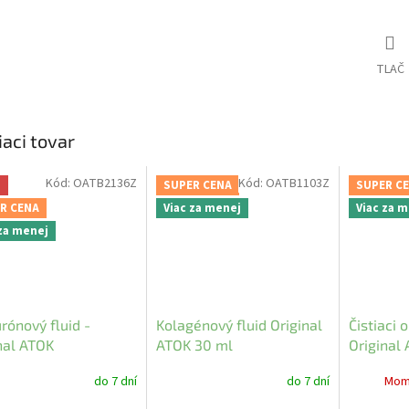
TLAČ
iaci tovar
Kód:
OATB2136Z
Kód:
OATB1103Z
a
SUPER CENA
SUPER C
R CENA
Viac za menej
Viac za 
 za menej
rónový fluid -
Kolagénový fluid Original
Čistiaci 
nal ATOK
ATOK 30 ml
Original
do 7 dní
do 7 dní
Mom