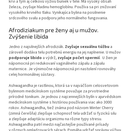
krvi a tým aj celkovú výživu buniek v tele. Má vysoký obsah
železa, zvyšuje hladinu hemoglobínu. Používa sa pri znižovaní
vysokého krvného tlaku. Vynikajúca bylina na posilnenie
srdcového svalu a podporu jeho normálneho fungovania.
Afrodiziakum pre ženy aj u mužov.
Zvýšenie libida
Jedno z najsilnejších afrodiziák.
Zvyšuje sexuálnu túžbu
a
zároveň dodáva telu potrebnú energiu na jej naplnenie. U mužov
podporuje libido
a výdrž,
zvyšuje počet spermií
. U žien je
nápomocná pri redukovaní vaginálneho zápalu a zápalu
maternice. Je výnimočne nápomocná pri nastolení rovnováhy
celej hormonálnej sústavy.
Ashwagandha je rastlinou, ktorá sa v najväčšom celosvetovom
bylinnom medicínskom systéme považuje za prvotriedne
prírodné tonikum. Je jednou z najcennejších bylín v ajurvédskom
medicínskom systéme s históriou používania viac ako 3000
rokov. Ashwagandha, tiež známa pod názvom Winter Cherry
(zimná čerešňa) zlepšuje schopnosť tela udržať si fyzickú silu
a zlepšuje adaptáciu organizmu na rôzne typy stresu.
Ashwagandha patrí medzi najčastejšie používané prísady
v rôznych omladzovacích sérach. Pomáha udržať správnu výživu