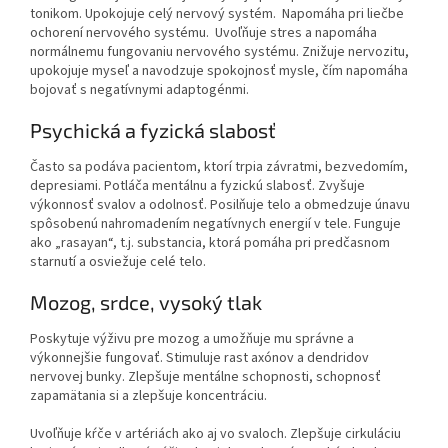
tonikom. Upokojuje celý nervový systém. Napomáha pri liečbe
ochorení nervového systému. Uvoľňuje stres a napomáha
normálnemu fungovaniu nervového systému. Znižuje nervozitu,
upokojuje myseľ a navodzuje spokojnosť mysle, čím napomáha
bojovať s negatívnymi adaptogénmi.
Psychická a fyzická slabosť
Často sa podáva pacientom, ktorí trpia závratmi, bezvedomím,
depresiami. Potláča mentálnu a fyzickú slabosť. Zvyšuje
výkonnosť svalov a odolnosť. Posilňuje telo a obmedzuje únavu
spôsobenú nahromadením negatívnych energií v tele. Funguje
ako „rasayan“, t.j. substancia, ktorá pomáha pri predčasnom
starnutí a osviežuje celé telo.
Mozog, srdce, vysoký tlak
Poskytuje výživu pre mozog a umožňuje mu správne a
výkonnejšie fungovať. Stimuluje rast axónov a dendridov
nervovej bunky. Zlepšuje mentálne schopnosti, schopnosť
zapamätania si a zlepšuje koncentráciu.
Uvoľňuje kŕče v artériách ako aj vo svaloch. Zlepšuje cirkuláciu