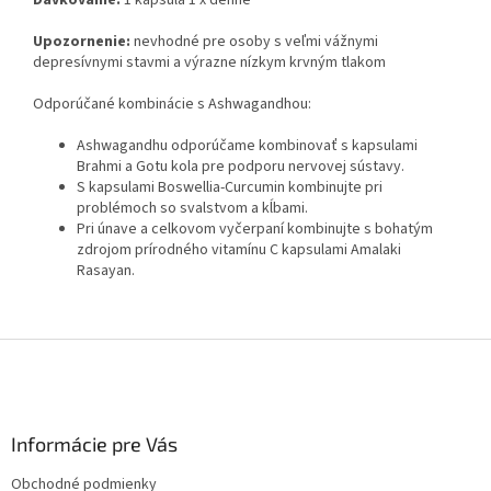
Dávkovanie:
1 kapsula 1 x denne
Upozornenie:
nevhodné pre osoby s veľmi vážnymi
depresívnymi stavmi a výrazne nízkym krvným tlakom
Odporúčané kombinácie s Ashwagandhou:
Ashwagandhu odporúčame kombinovať s kapsulami
Brahmi a Gotu kola pre podporu nervovej sústavy.
S kapsulami Boswellia-Curcumin kombinujte pri
problémoch so svalstvom a kĺbami.
Pri únave a celkovom vyčerpaní kombinujte s bohatým
zdrojom prírodného vitamínu C kapsulami Amalaki
Rasayan.
Z
á
p
ä
Informácie pre Vás
t
i
Obchodné podmienky