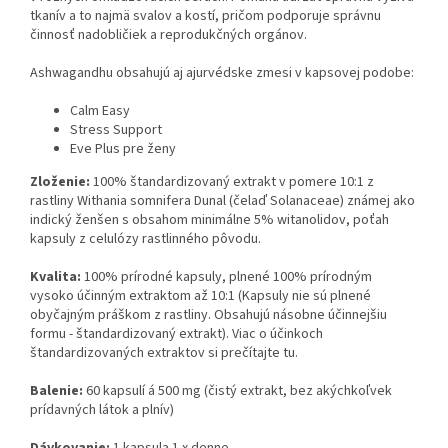
tkanív a to najmä svalov a kostí, pričom podporuje správnu
činnosť nadobličiek a reprodukčných orgánov.
Ashwagandhu obsahujú aj ajurvédske zmesi v kapsovej podobe:
Calm Easy
Stress Support
Eve Plus pre ženy
Zloženie:
100% štandardizovaný extrakt v pomere 10:1 z
rastliny Withania somnifera Dunal (čelaď Solanaceae) známej ako
indický ženšen s obsahom minimálne 5% witanolidov, poťah
kapsuly z celulózy rastlinného pôvodu.
Kvalita:
100% prírodné kapsuly, plnené 100% prírodným
vysoko účinným extraktom až 10:1 (Kapsuly nie sú plnené
obyčajným práškom z rastliny. Obsahujú násobne účinnejšiu
formu - štandardizovaný extrakt). Viac o účinkoch
štandardizovaných extraktov si prečítajte tu.
Balenie:
60 kapsulí á 500 mg (čistý extrakt, bez akýchkoľvek
prídavných látok a plnív)