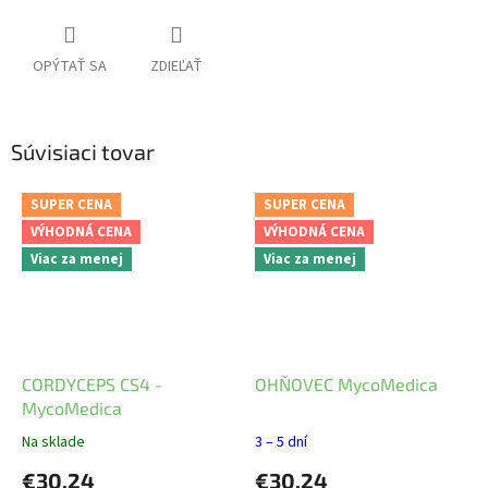
OPÝTAŤ SA
ZDIEĽAŤ
Súvisiaci tovar
SUPER CENA
SUPER CENA
VÝHODNÁ CENA
VÝHODNÁ CENA
Viac za menej
Viac za menej
CORDYCEPS CS4 -
OHŇOVEC MycoMedica
MycoMedica
Na sklade
3 – 5 dní
€30,24
€30,24