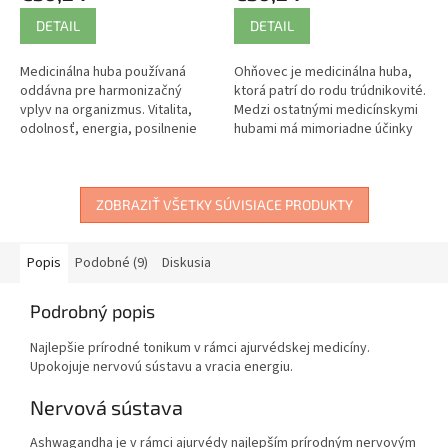
DETAIL
DETAIL
Medicinálna huba používaná
Ohňovec je medicinálna huba,
oddávna pre harmonizačný
ktorá patrí do rodu trúdnikovité.
vplyv na organizmus. Vitalita,
Medzi ostatnými medicínskymi
odolnosť, energia, posilnenie
hubami má mimoriadne účinky
libida. Bohatý zdroj
na harmonizáciu organizmu.
betaglukánov, minerálov,
stopových prvkov...
ZOBRAZIŤ VŠETKY SÚVISIACE PRODUKTY
Popis
Podobné (9)
Diskusia
Podrobný popis
Najlepšie prírodné tonikum v rámci ajurvédskej medicíny.
Upokojuje nervovú sústavu a vracia energiu.
Nervová sústava
Ashwagandha je v rámci ajurvédy najlepším prírodným nervovým