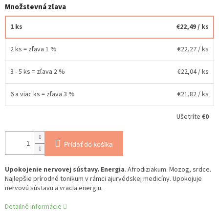
Množstevná zľava
1 ks
€22,49
/ ks
2 ks = zľava 1 %
€22,27
/ ks
3 - 5 ks = zľava 2 %
€22,04
/ ks
6 a viac ks = zľava 3 %
€21,82
/ ks
Ušetríte
€0
Pridať do košíka
Upokojenie nervovej sústavy. Energia
. Afrodiziakum. Mozog, srdce.
Najlepšie prírodné tonikum v rámci ajurvédskej medicíny. Upokojuje
nervovú sústavu a vracia energiu.
Detailné informácie