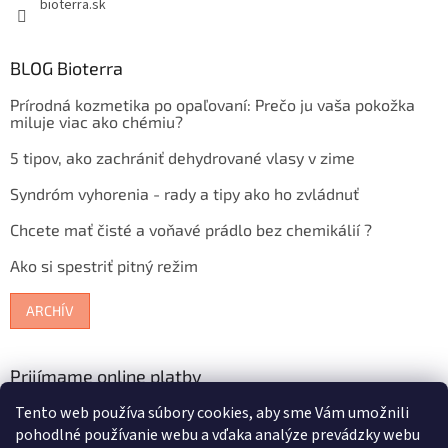
bioterra.sk
BLOG Bioterra
Prírodná kozmetika po opaľovaní: Prečo ju vaša pokožka
miluje viac ako chémiu?
5 tipov, ako zachrániť dehydrované vlasy v zime
Syndróm vyhorenia - rady a tipy ako ho zvládnuť
Chcete mať čisté a voňavé prádlo bez chemikálií ?
Ako si spestriť pitný režim
ARCHÍV
Prijímame online platby
Tento web používa súbory cookies, aby sme Vám umožnili
pohodlné používanie webu a vďaka analýze prevádzky webu