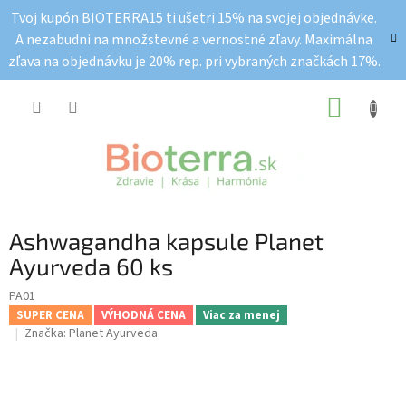
Prejsť
Tvoj kupón BIOTERRA15 ti ušetri 15% na svojej objednávke.
na
A nezabudni na množstevné a vernostné zľavy. Maximálna
obsah
zľava na objednávku je 20% rep. pri vybraných značkách 17%.
NÁKUP
KOŠÍK
Ashwagandha kapsule Planet
Ayurveda 60 ks
PA01
SUPER CENA
VÝHODNÁ CENA
Viac za menej
Značka:
Planet Ayurveda