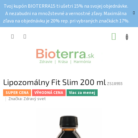
Prejsť
Tvoj kupón BIOTERRA15 ti ušetri 15% na svojej objednávke.
na
A nezabudni na množstevné a vernostné zľavy. Maximálna
obsah
zľava na objednávku je 20% rep. pri vybraných značkách 17%.
NÁKUP
KOŠÍK
Lipozomálny Fit Slim 200 ml
ZS18955
SUPER CENA
VÝHODNÁ CENA
Viac za menej
Značka:
Zdravý svet