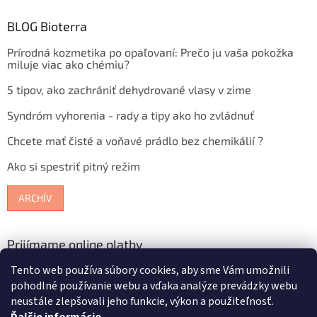
BLOG Bioterra
Prírodná kozmetika po opaľovaní: Prečo ju vaša pokožka
miluje viac ako chémiu?
5 tipov, ako zachrániť dehydrované vlasy v zime
Syndróm vyhorenia - rady a tipy ako ho zvládnuť
Chcete mať čisté a voňavé prádlo bez chemikálií ?
Ako si spestriť pitný režim
ARCHÍV
Prijímame online platby
Tento web používa súbory cookies, aby sme Vám umožnili
pohodlné používanie webu a vďaka analýze prevádzky webu
neustále zlepšovali jeho funkcie, výkon a použiteľnosť.