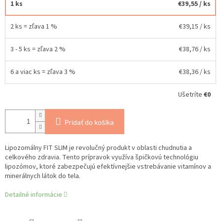
1 ks
€39,55
/ ks
2 ks = zľava 1 %
€39,15
/ ks
3 - 5 ks = zľava 2 %
€38,76
/ ks
6 a viac ks = zľava 3 %
€38,36
/ ks
Ušetríte
€0
Pridať do košíka
Lipozomálny FIT SLIM je revolučný produkt v oblasti chudnutia a
celkového zdravia. Tento prípravok využíva špičkovú technológiu
lipozómov, ktoré zabezpečujú efektívnejšie vstrebávanie vitamínov a
minerálnych látok do tela.
Detailné informácie