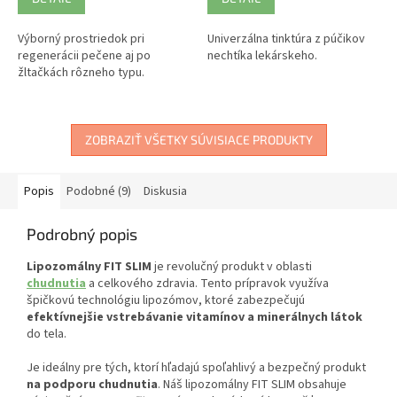
Výborný prostriedok pri
Univerzálna tinktúra z púčikov
regenerácii pečene aj po
nechtíka lekárskeho.
žltačkách rôzneho typu.
ZOBRAZIŤ VŠETKY SÚVISIACE PRODUKTY
Popis
Podobné (9)
Diskusia
Podrobný popis
Lipozomálny FIT SLIM
je revolučný produkt v oblasti
chudnutia
a celkového zdravia. Tento prípravok využíva
špičkovú technológiu lipozómov, ktoré zabezpečujú
efektívnejšie vstrebávanie vitamínov a minerálnych látok
do tela.
Je ideálny pre tých, ktorí hľadajú spoľahlivý a bezpečný produkt
na podporu chudnutia
. Náš lipozomálny FIT SLIM obsahuje