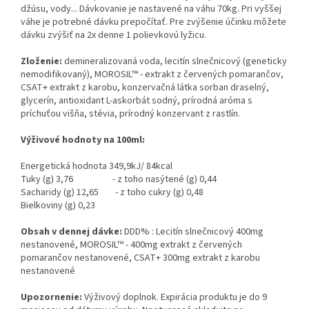
džúsu, vody... Dávkovanie je nastavené na váhu 70kg. Pri vyššej
váhe je potrebné dávku prepočítať. Pre zvýšenie účinku môžete
dávku zvýšiť na 2x denne 1 polievkovú lyžicu.
Zloženie:
demineralizovaná voda, lecitín slnečnicový (geneticky
nemodifikovaný), MOROSIL™ - extrakt z červených pomarančov,
CSAT+ extrakt z karobu, konzervačná látka sorban draselný,
glycerín, antioxidant L-askorbát sodný, prírodná aróma s
príchuťou višňa, stévia, prírodný konzervant z rastlín.
Výživové hodnoty na 100ml:
Energetická hodnota 349,9kJ/ 84kcal
Tuky (g) 3,76 - z toho nasýtené (g) 0,44
Sacharidy (g) 12,65 - z toho cukry (g) 0,48
Bielkoviny (g) 0,23
Obsah v dennej dávke:
DDD% : Lecitín slnečnicový 400mg
nestanovené, MOROSIL™ - 400mg extrakt z červených
pomarančov nestanovené, CSAT+ 300mg extrakt z karobu
nestanovené
Upozornenie:
Výživový doplnok. Expirácia produktu je do 9