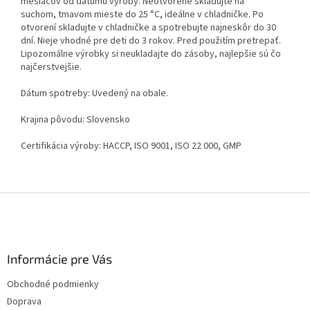
mesiacov od dátumu výroby. Neotvorené skladujte na
suchom, tmavom mieste do 25 °C, ideálne v chladničke. Po
otvorení skladujte v chladničke a spotrebujte najneskôr do 30
dní. Nieje vhodné pre deti do 3 rokov. Pred použitím pretrepať.
Lipozomálne výrobky si neukladajte do zásoby, najlepšie sú čo
najčerstvejšie.
Dátum spotreby: Uvedený na obale.
Krajina pôvodu: Slovensko
Certifikácia výroby: HACCP, ISO 9001, ISO 22 000, GMP
Z
á
p
ä
Informácie pre Vás
t
i
Obchodné podmienky
e
Doprava