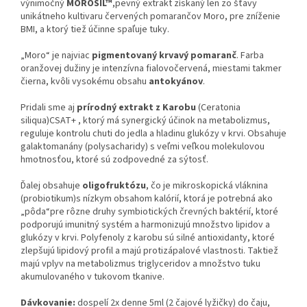
výnimočný
MOROSIL™
,pevný extrakt získaný len zo šťavy
unikátneho kultivaru červených pomarančov Moro, pre zníženie
BMI, a ktorý tiež účinne spaľuje tuky.
„Moro“ je najviac
pigmentovaný krvavý pomaranč
. Farba
oranžovej dužiny je intenzívna fialovočervená, miestami takmer
čierna, kvôli vysokému obsahu
antokyánov
.
Pridali sme aj
prírodný extrakt z Karobu
(Ceratonia
siliqua)CSAT+ , ktorý má synergický účinok na metabolizmus,
reguluje kontrolu chuti do jedla a hladinu glukózy v krvi. Obsahuje
galaktomanány (polysacharidy) s veľmi veľkou molekulovou
hmotnosťou, ktoré sú zodpovedné za sýtosť.
Ďalej obsahuje
oligofruktózu
, čo je mikroskopická vláknina
(probiotikum)s nízkym obsahom kalórií, ktorá je potrebná ako
„pôda“pre rôzne druhy symbiotických črevných baktérií, ktoré
podporujú imunitný systém a harmonizujú množstvo lipidov a
glukózy v krvi. Polyfenoly z karobu sú silné antioxidanty, ktoré
zlepšujú lipidový profil a majú protizápalové vlastnosti. Taktiež
majú vplyv na metabolizmus triglyceridov a množstvo tuku
akumulovaného v tukovom tkanive.
Dávkovanie:
dospelí 2x denne 5ml (2 čajové lyžičky) do čaju,