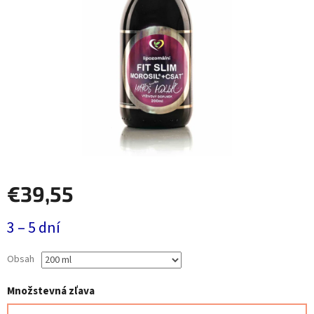
€39,55
Jednotková
3 – 5 dní
cena:
Obsah
Množstevná zľava