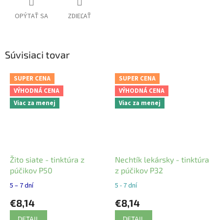
OPÝTAŤ SA
ZDIEĽAŤ
Súvisiaci tovar
SUPER CENA
SUPER CENA
VÝHODNÁ CENA
VÝHODNÁ CENA
Viac za menej
Viac za menej
Žito siate - tinktúra z
Nechtík lekársky - tinktúra
púčikov P50
z púčikov P32
5 – 7 dní
5 - 7 dní
€8,14
€8,14
DETAIL
DETAIL