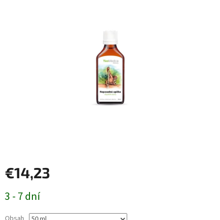
€14,23
Jednotková
3 - 7 dní
cena:
Obsah