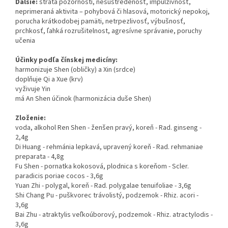
Ďalšie:
strata pozornosti, nesústredenosť, impulzívnosť,
neprimeraná aktivita – pohybová či hlasová, motorický nepokoj,
porucha krátkodobej pamäti, netrpezlivosť, výbušnosť,
prchkosť, ľahká rozrušitelnost, agresívne správanie, poruchy
učenia
Účinky podľa čínskej medicíny:
harmonizuje Shen (obličky) a Xin (srdce)
doplňuje Qi a Xue (krv)
vyživuje Yin
má An Shen účinok (harmonizácia duše Shen)
Zloženie:
voda, alkohol Ren Shen - ženšen pravý, koreň - Rad. ginseng -
2,4g
Di Huang - rehmánia lepkavá, upravený koreň - Rad. rehmaniae
preparata - 4,8g
Fu Shen - pornatka kokosová, plodnica s koreňom - Scler.
paradicis poriae cocos - 3,6g
Yuan Zhi - polygal, koreň - Rad. polygalae tenuifoliae - 3,6g
Shi Chang Pu - puškvorec trávolistý, podzemok - Rhiz. acori -
3,6g
Bai Zhu - atraktylis veľkoúborový, podzemok - Rhiz. atractylodis -
3,6g