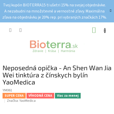
Prejsť
Tvoj kupón BIOTERRA15 ti ušetri 15% na svojej objednávke.
na
A nezabudni na množstevné a vernostné zľavy. Maximálna
obsah
zľava na objednávku je 20% rep. pri vybraných značkách 17%.
NÁKUP
KOŠÍK
Neposedná opička - An Shen Wan Jia
Wei tinktúra z čínskych bylín
YaoMedica
YM061
SUPER CENA
VÝHODNÁ CENA
Viac za menej
Značka:
YaoMedica