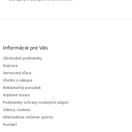
Z
á
p
ä
Informácie pre Vás
t
i
Obchodné podmienky
e
Doprava
Vernostná zľava
Všetko o nákupe
Reklamačný poriadok
Vrátenie tovaru
Podmienky ochrany osobných údajov
Súbory cookies
Alternatívne riešenie sporov
Kontakt