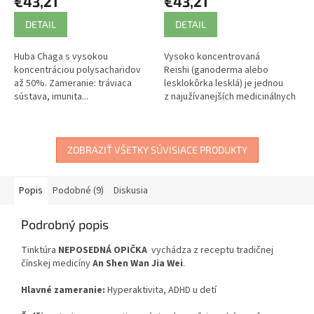
€43,21
€43,21
DETAIL
DETAIL
Huba Chaga s vysokou
Vysoko koncentrovaná
koncentráciou polysacharidov
Reishi (ganoderma alebo
až 50%. Zameranie: tráviaca
lesklokôrka lesklá) je jednou
sústava, imunita...
z najužívanejších medicinálnych
húb. V tradičnej čínskej medicíne
sa využíva...
ZOBRAZIŤ VŠETKY SÚVISIACE PRODUKTY
Popis
Podobné (9)
Diskusia
Podrobný popis
Tinktúra
NEPOSEDNÁ OPIČKA
vychádza z receptu tradičnej
čínskej medicíny
An Shen Wan Jia Wei
.
Hlavné zameranie:
Hyperaktivita, ADHD u detí