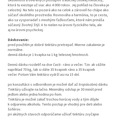
skúseností a overených postupov tradičnej čínskej medicíny,
ktorá tu existuje už viac ako 4 000 rokov. Jej pohľad na človeka je
celostný. Na telo sa pozerá ako na celok a zároveň ho chápe ako
súčasť okolitého prostredia. Rovnováha a harmónia, to je cesta,
ako sa vysporiadať s mnohými ťažkosťami, ktoré nám prináša
súčasný životný štýl. A to nielen na úrovni fyzického tela, ale
aj na úrovni psychickej.
Dávkovanie:
pred použitím je dobré tinktúru pretrepať. Mierne zakalenie je
normálne.
denná dávka je 1 kvapka na 1 kg telesnej hmotnosti.
Dennú dávku rozdeliť na dve časti - ráno a večer. Tzn. ak vážite
napríklad 70 kg, tak si dáte 35 kvapiek ráno a 35 kvapiek
večer. Potom Vám tinktúra vydrží asi na 15 dní.
po konzultácii s odborníkom je možné dať až trojnásobnú dávku
Tinktúry užívajte na lačno. Minimálny odstup je 30 minút pred
jedlom alebo jedna hodina po ňom.
Tinktúru je možné zaliať trochou horúcej vody a tým dôjde
k odpareniu alkoholu. Tento postup je vhodný pre deti alebo
šoférov.
pri akútnych stavoch odporúčame užívať tinktúru zvyčajne