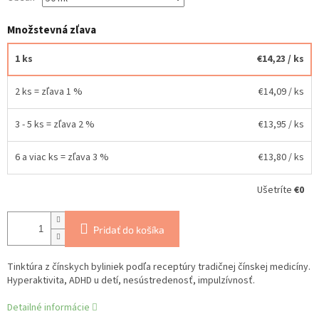
Množstevná zľava
1 ks
€14,23
/ ks
2 ks = zľava 1 %
€14,09
/ ks
3 - 5 ks = zľava 2 %
€13,95
/ ks
6 a viac ks = zľava 3 %
€13,80
/ ks
Ušetríte
€0
Pridať do košíka
Tinktúra z čínskych byliniek podľa receptúry tradičnej čínskej medicíny.
Hyperaktivita, ADHD u detí, nesústredenosť, impulzívnosť.
Detailné informácie