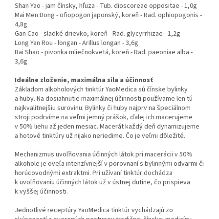
Shan Yao - jam čínsky, hľuza - Tub. dioscoreae oppositae - 1,0g
Mai Men Dong - ofiopogon japonský, koreň - Rad. ophiopogonis -
4,8g
Gan Cao - sladké drievko, koreň - Rad. glycyrrhizae - 1,2g
Long Yan Rou - longan - Arillus longan - 3,6g
Bai Shao - pivonka mliečnokvetá, koreň - Rad. paeoniae alba -
3,6g
Ideálne zloženie, maximálna sila a účinnosť
Základom alkoholových tinktúr YaoMedica sú čínske bylinky
a huby. Na dosiahnutie maximálnej účinnosti používame len tú
najkvalitnejšiu surovinu. Bylinky či huby najprv na špeciálnom
stroji podrvíme na veľmi jemný prášok, ďalej ich macerujeme
v 50% liehu až jeden mesiac. Macerát každý deň dynamizujeme
a hotové tinktúry už nijako neriedime. Čo je veľmi dôležité.
Mechanizmus uvoľňovania účinných látok pri macerácii v 50%
alkohole je oveľa intenzívnejší v porovnaní s bylinnými odvarmi či
horúcovodnými extraktmi. Pri užívaní tinktúr dochádza
k uvoľňovaniu účinných látok už v ústnej dutine, čo prispieva
k vyššej účinnosti.
Jednotlivé receptúry YaoMedica tinktúr vychádzajú zo