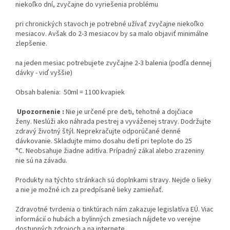
niekoľko dní, zvyčajne do vyriešenia problému
pri chronických stavoch je potrebné užívať zvyčajne niekoľko
mesiacov. Avšak do 2-3 mesiacov by sa malo objaviť minimálne
zlepšenie.
na jeden mesiac potrebujete zvyčajne 2-3 balenia (podľa dennej
dávky - viď vyššie)
Obsah balenia: 50ml = 1100 kvapiek
Upozornenie :
Nie je určené pre deti, tehotné a dojčiace
ženy. Neslúži ako náhrada pestrej a vyváženej stravy. Dodržujte
zdravý životný štýl. Neprekračujte odporúčané denné
dávkovanie. Skladujte mimo dosahu detí pri teplote do 25
°C. Neobsahuje žiadne aditíva. Prípadný zákal alebo zrazeniny
nie sú na závadu.
Produkty na týchto stránkach sú doplnkami stravy. Nejde o lieky
a nie je možné ich za predpísané lieky zamieňať.
Zdravotné tvrdenia o tinktúrach nám zakazuje legislatíva EÚ. Viac
informácií o hubách a bylinných zmesiach nájdete vo verejne
dostupných zdrojoch a na internete.