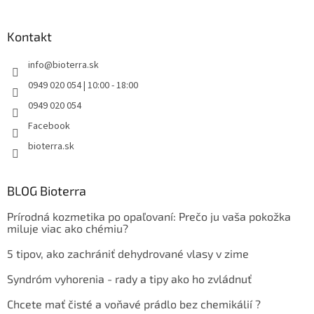
Kontakt
info
@
bioterra.sk
0949 020 054 | 10:00 - 18:00
0949 020 054
Facebook
bioterra.sk
BLOG Bioterra
Prírodná kozmetika po opaľovaní: Prečo ju vaša pokožka
miluje viac ako chémiu?
5 tipov, ako zachrániť dehydrované vlasy v zime
Syndróm vyhorenia - rady a tipy ako ho zvládnuť
Chcete mať čisté a voňavé prádlo bez chemikálií ?