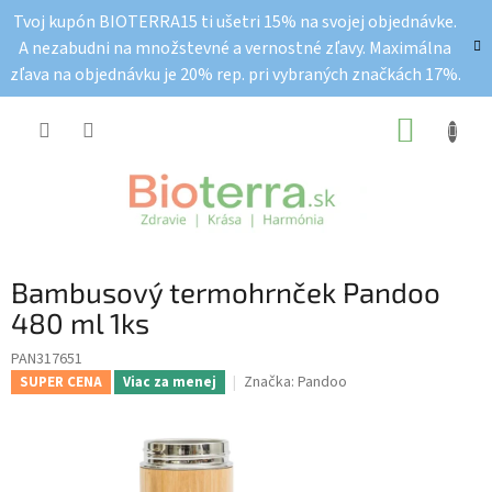
Prejsť
Tvoj kupón BIOTERRA15 ti ušetri 15% na svojej objednávke.
na
A nezabudni na množstevné a vernostné zľavy. Maximálna
obsah
zľava na objednávku je 20% rep. pri vybraných značkách 17%.
NÁKUP
KOŠÍK
Bambusový termohrnček Pandoo
480 ml 1ks
PAN317651
Značka:
Pandoo
SUPER CENA
Viac za menej