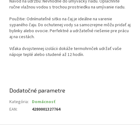
Návod na údržbu: Nevhodné do umývačky riadu. Opláchnite
ručne vlažnou vodou s trochou prostriedku na umývanie riadu.
Použitie: Odnímateľné sitko na čaj je ideálne na varenie
sypaného čaju. Do ochutenej vody sa samozrejme môžu pridať aj
bylinky alebo ovocie. Perfektné a udržateľné riešenie pre prácu
aj na cestách.
Vďaka dvojstennej izolácii dokáže termohrnček udržať vaše
nápoje teplé alebo studené až 12 hodín.
Dodatočné parametre
Kategória
:
Domácnosť
EAN
:
4280001327764
Z
á