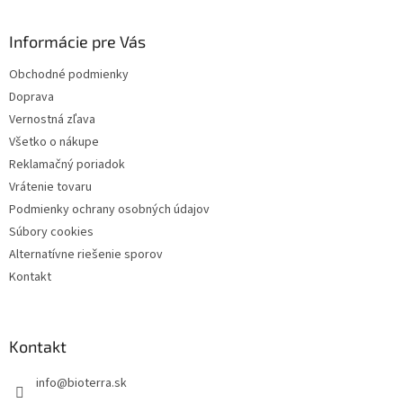
p
ä
Informácie pre Vás
t
i
Obchodné podmienky
e
Doprava
Vernostná zľava
Všetko o nákupe
Reklamačný poriadok
Vrátenie tovaru
Podmienky ochrany osobných údajov
Súbory cookies
Alternatívne riešenie sporov
Kontakt
Kontakt
info
@
bioterra.sk