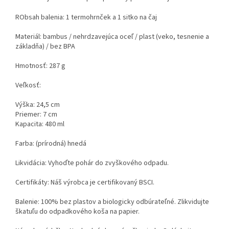
RObsah balenia: 1 termohrnček a 1 sitko na čaj
Materiál: bambus / nehrdzavejúca oceľ / plast (veko, tesnenie a
základňa) / bez BPA
Hmotnosť: 287 g
Veľkosť:
Výška: 24,5 cm
Priemer: 7 cm
Kapacita: 480 ml
Farba: (prírodná) hnedá
Likvidácia: Vyhoďte pohár do zvyškového odpadu.
Certifikáty: Náš výrobca je certifikovaný BSCI.
Balenie: 100% bez plastov a biologicky odbúrateľné. Zlikvidujte
škatuľu do odpadkového koša na papier.