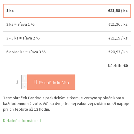
1 ks
€21,58
/ ks
2 ks = zľava 1 %
€21,36
/ ks
3 - 5 ks = zľava 2 %
€21,15
/ ks
6 a viac ks = zľava 3 %
€20,93
/ ks
Ušetríte
€0
Pridať do košíka
Termohrnček Pandoo s praktickým sitkom je verným spoločníkom v
každodennom živote. Vďaka dvojstennej vákuovej izolácii udrží nápoje
pri ich teplote až 12 hodín.
Detailné informácie