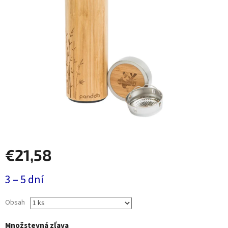
€21,58
Jednotková
3 – 5 dní
cena:
Obsah
Množstevná zľava