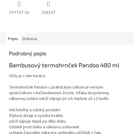
OPÝTAŤ SA
ZDIEĽAŤ
Popis
Diskusia
Podrobný popis
Bambusový termohrnček Pandoo 480 ml
Vždy je s ním horúco
Termohrnček Pandoo s praktickým sitkom je verným
spoločníkom v každodennom živote. Vďaka dvojstennej
vákuovej izolácii udrží nápoje pri ich teplote až 12 hodín.
Udržateľný a odolný produkt
štýlový dizajn a vysoká kvalita
udrží nápoje teplé po dlhú dobu
Odolné proti úniku a vákuovo izolované
vrátane čajového sitka pre optimálny pôžitok z čaju