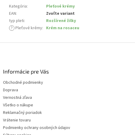
Kategória
:
Pleťové krémy
EAN
:
Zvoľte variant
typ pleti
:
Rozšírené žilky
?
Pleťové krémy
:
Krém na rosaceu
Z
á
p
ä
Informácie pre Vás
t
i
Obchodné podmienky
e
Doprava
Vernostná zľava
Všetko o nákupe
Reklamačný poriadok
Vrátenie tovaru
Podmienky ochrany osobných údajov