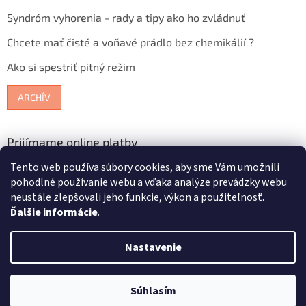
Syndróm vyhorenia - rady a tipy ako ho zvládnuť
Chcete mať čisté a voňavé prádlo bez chemikálií ?
Ako si spestriť pitný režim
ARCHÍV
Prijímame online platby
Tento web používa súbory cookies, aby sme Vám umožnili
pohodlné používanie webu a vďaka analýze prevádzky webu
neustále zlepšovali jeho funkcie, výkon a použiteľnosť.
Ďalšie informácie
.
Vytvoril Shoptet
Nastavenie
Copyright 2026
Bioterra.sk
. Všetky práva vyhradené.
Upraviť
Súhlasím
nastavenie cookies