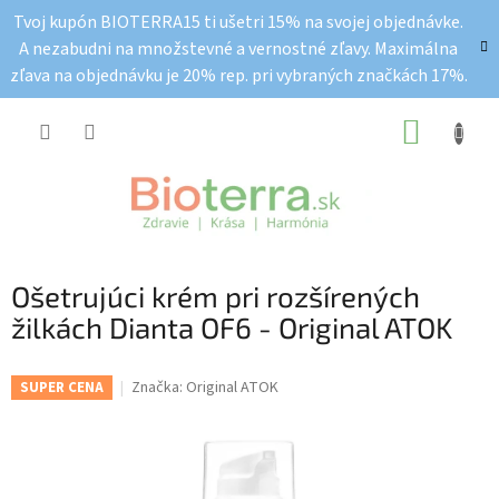
Prejsť
Tvoj kupón BIOTERRA15 ti ušetri 15% na svojej objednávke.
na
A nezabudni na množstevné a vernostné zľavy. Maximálna
obsah
zľava na objednávku je 20% rep. pri vybraných značkách 17%.
NÁKUP
KOŠÍK
Ošetrujúci krém pri rozšírených
žilkách Dianta OF6 - Original ATOK
Značka:
Original ATOK
SUPER CENA