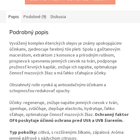
Popis
Podobné (9)
Diskusia
Podrobný popis
Vyvážený komplex éterických olejov je známy upokojujúcimi
účinkami, zjednocuje farebný tón pleti. Spolu s gaštanovým
macerátom, extraktom z komonice a prírodným rutínom,
prispieva k spevneniu jemných cievok na tvári, podporuje
pružnosť krvných kapilár, znižuje ich napätie, optimalizuje
činnosť mazových žliaz a má ľahko sťahujúce účinky.
Obsiahnutý rutín vyniká aj antioxidačnými účinkami a
schopnosťou redukovať opuchy.
Účinky: regeneruje, znižuje napätie jemných cievok v tvári,
zjemňuje, zvláčňuje, zlepšuje elasticitu, hydratuje, ľahko
sťahuje, optimalizuje činnosť mazových žliaz.
Ochranný faktor
OF6 poskytuje účinnú ochranu pred UVA a UVB žiarením.
Typ pokožky:
citlivá, s rozšírenými žilkami, zápalová. Aróma:
jemné gáfrové s nádychom citrusov.