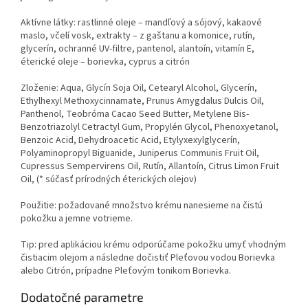
Aktívne látky: rastlinné oleje – mandľový a sójový, kakaové
maslo, včelí vosk, extrakty – z gaštanu a komonice, rutín,
glycerín, ochranné UV-filtre, pantenol, alantoín, vitamín E,
éterické oleje – borievka, cyprus a citrón
Zloženie: Aqua, Glycín Soja Oil, Cetearyl Alcohol, Glycerín,
Ethylhexyl Methoxycinnamate, Prunus Amygdalus Dulcis Oil,
Panthenol, Teobróma Cacao Seed Butter, Metylene Bis-
Benzotriazolyl Cetractyl Gum, Propylén Glycol, Phenoxyetanol,
Benzoic Acid, Dehydroacetic Acid, Etylyxexylglycerín,
Polyaminopropyl Biguanide, Juniperus Communis Fruit Oil,
Cupressus Sempervirens Oil, Rutín, Allantoín, Citrus Limon Fruit
Oil, (* súčasť prírodných éterických olejov)
Použitie: požadované množstvo krému nanesieme na čistú
pokožku a jemne votrieme.
Tip: pred aplikáciou krému odporúčame pokožku umyť vhodným
čistiacim olejom a následne dočistiť Pleťovou vodou Borievka
alebo Citrón, prípadne Pleťovým tonikom Borievka.
Dodatočné parametre