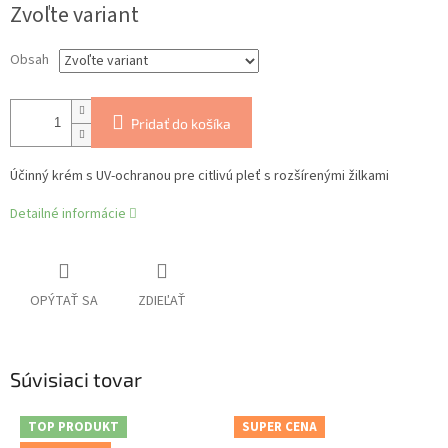
Zvoľte variant
cena:
Obsah
Pridať do košíka
Účinný krém s UV-ochranou pre citlivú pleť s rozšírenými žilkami
Detailné informácie
OPÝTAŤ SA
ZDIEĽAŤ
Súvisiaci tovar
TOP PRODUKT
SUPER CENA