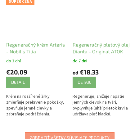
SUPER CENA
Regeneračný krém Arteris
Regeneračný pleťový olej
- Nobilis Tilia
Dianta - Original ATOK
do 3 dní
do 7 dní
€20,09
€18,33
od
DETAIL
DETAIL
Krém na rozšírené žilky
Regeneruje, znižuje napätie
zmierňuje prekrvenie pokožky,
jemných cievok na tvári,
spevňuje jemné cievky a
ovplyvňuje ľahší prietok krvi a
zabraňuje podráždeniu.
udržiava pleť hladkú.
ZOBRAZIŤ VŠETKY SÚVISIACE PRODUKTY