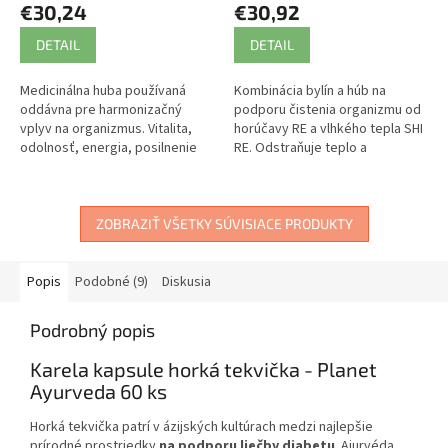
€30,24
€30,92
DETAIL
DETAIL
Medicinálna huba používaná
Kombinácia bylín a húb na
oddávna pre harmonizačný
podporu čistenia organizmu od
vplyv na organizmus. Vitalita,
horúčavy RE a vlhkého tepla SHI
odolnosť, energia, posilnenie
RE. Odstraňuje teplo a
libida. Bohatý zdroj
ochladzuje krv.
betaglukánov, minerálov,
stopových prvkov...
ZOBRAZIŤ VŠETKY SÚVISIACE PRODUKTY
Popis
Podobné (9)
Diskusia
Podrobný popis
Karela kapsule horká tekvička - Planet
Ayurveda 60 ks
Horká tekvička patrí v ázijských kultúrach medzi najlepšie
prírodné prostriedky
na podporu liečby diabetu
. Ajurvéda