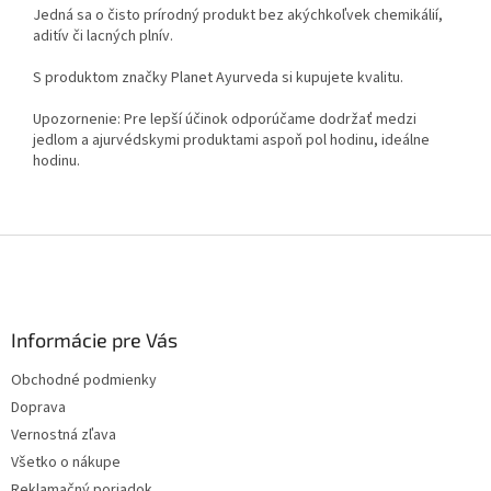
Jedná sa o čisto prírodný produkt bez akýchkoľvek chemikálií,
aditív či lacných plnív.
S produktom značky Planet Ayurveda si kupujete kvalitu.
Upozornenie: Pre lepší účinok odporúčame dodržať medzi
jedlom a ajurvédskymi produktami aspoň pol hodinu, ideálne
hodinu.
Z
á
p
ä
Informácie pre Vás
t
i
Obchodné podmienky
e
Doprava
Vernostná zľava
Všetko o nákupe
Reklamačný poriadok