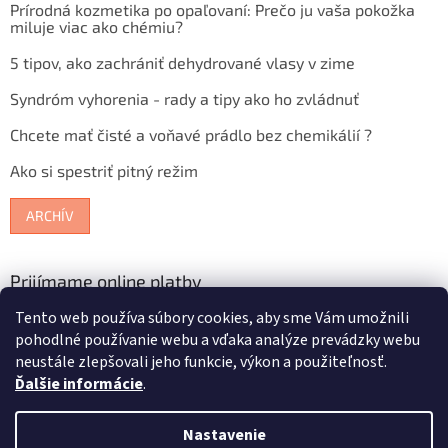
Prírodná kozmetika po opaľovaní: Prečo ju vaša pokožka
miluje viac ako chémiu?
5 tipov, ako zachrániť dehydrované vlasy v zime
Syndróm vyhorenia - rady a tipy ako ho zvládnuť
Chcete mať čisté a voňavé prádlo bez chemikálií ?
Ako si spestriť pitný režim
ARCHÍV
Prijímame online platby
Tento web používa súbory cookies, aby sme Vám umožnili
pohodlné používanie webu a vďaka analýze prevádzky webu
neustále zlepšovali jeho funkcie, výkon a použiteľnosť.
Ďalšie informácie
.
Vytvoril Shoptet
Nastavenie