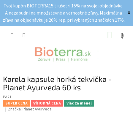
Prejsť
Tvoj kupón BIOTERRA15 ti ušetri 15% na svojej objednávke.
na
A nezabudni na množstevné a vernostné zľavy. Maximálna
obsah
zľava na objednávku je 20% rep. pri vybraných značkách 17%.
NÁKUP
KOŠÍK
Karela kapsule horká tekvička -
Planet Ayurveda 60 ks
PA21
SUPER CENA
VÝHODNÁ CENA
Viac za menej
Značka:
Planet Ayurveda