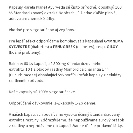
Kapsuly Karela Planet Ayurveda sú čisto prírodné, obsahujú 100
% štandardizovaný extrakt. Neobsahujú žiadne ďalšie plnivá,
aditíva ani chemické látky.
Vhodné pre vegetariánov aj vegánov.
Pre lepší efekt odporúčame kombinovať s kapsulami
GYMNEMA
SYLVESTRE
(diabetes) a
FENUGREEK
(diabetes), resp.
GILOY
(kožné problémy).
Balenie: 60 ks kapsulí, až 500 mg štandardizovaného
extraktu 10:1 z plodov rastliny Momordica charantia Linn.
(Cucurbitaceae) obsahujúci 5% horčín. Poťah kapsuly z celulózy
rastlinného pôvodu.
Naše kapsuly sú 100% vegetariánske.
Odporúčané dávkovanie: 1-2 kapsuly 1-2 x denne.
V našich kapsuliach používame vysoko účinný štandardizovaný
extrakt z rastliny. Zdôrazňujeme, že nepoužívame surový prášok
z rastliny a nepridávame do kapsulí žiadne ďalšie prídavné látky.