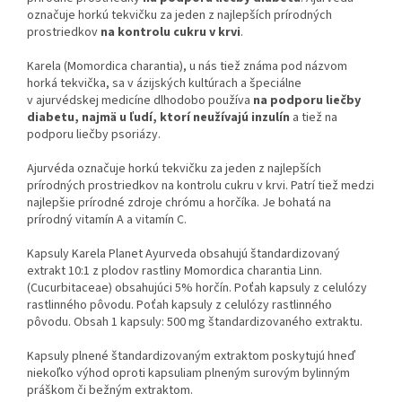
označuje horkú tekvičku za jeden z najlepších prírodných
prostriedkov
na kontrolu cukru v krvi
.
Karela (Momordica charantia), u nás tiež známa pod názvom
horká tekvička, sa v ázijských kultúrach a špeciálne
v ajurvédskej medicíne dlhodobo používa
na podporu liečby
diabetu, najmä u ľudí, ktorí neužívajú inzulín
a tiež na
podporu liečby psoriázy.
Ajurvéda označuje horkú tekvičku za jeden z najlepších
prírodných prostriedkov na kontrolu cukru v krvi. Patrí tiež medzi
najlepšie prírodné zdroje chrómu a horčíka. Je bohatá na
prírodný vitamín A a vitamín C.
Kapsuly Karela Planet Ayurveda obsahujú štandardizovaný
extrakt 10:1 z plodov rastliny Momordica charantia Linn.
(Cucurbitaceae) obsahujúci 5% horčín. Poťah kapsuly z celulózy
rastlinného pôvodu. Poťah kapsuly z celulózy rastlinného
pôvodu. Obsah 1 kapsuly: 500 mg štandardizovaného extraktu.
Kapsuly plnené štandardizovaným extraktom poskytujú hneď
niekoľko výhod oproti kapsuliam plneným surovým bylinným
práškom či bežným extraktom.