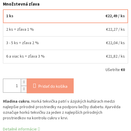
Množstevná zľava
1 ks
€22,49
/ ks
2 ks = zľava 1 %
€22,27
/ ks
3 - 5 ks = zľava 2 %
€22,04
/ ks
6 a viac ks = zľava 3 %
€21,82
/ ks
Ušetríte
€0
Pridať do košíka
Hladina cukru.
Horká tekvička patrí v ázijských kultúrach medzi
najlepšie prírodné prostriedky na podporu liečby diabetu. Ajurvéda
označuje horkú tekvičku za jeden z najlepších prírodných
prostriedkov na kontrolu cukru v krvi.
Detailné informácie