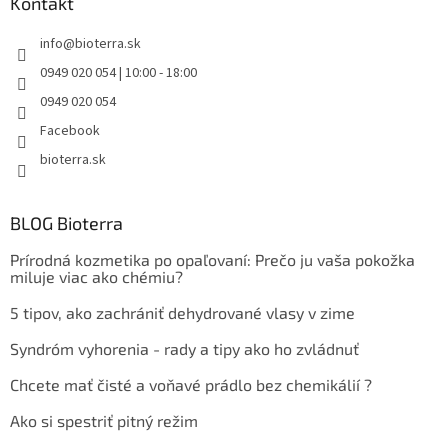
Kontakt
info
@
bioterra.sk
0949 020 054 | 10:00 - 18:00
0949 020 054
Facebook
bioterra.sk
BLOG Bioterra
Prírodná kozmetika po opaľovaní: Prečo ju vaša pokožka
miluje viac ako chémiu?
5 tipov, ako zachrániť dehydrované vlasy v zime
Syndróm vyhorenia - rady a tipy ako ho zvládnuť
Chcete mať čisté a voňavé prádlo bez chemikálií ?
Ako si spestriť pitný režim