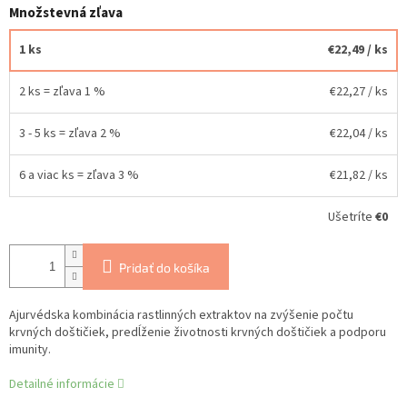
Množstevná zľava
1 ks
€22,49
/ ks
2 ks = zľava 1 %
€22,27
/ ks
3 - 5 ks = zľava 2 %
€22,04
/ ks
6 a viac ks = zľava 3 %
€21,82
/ ks
Ušetríte
€0
Pridať do košíka
Ajurvédska kombinácia rastlinných extraktov na zvýšenie počtu
krvných doštičiek, predĺženie životnosti krvných doštičiek a podporu
imunity.
Detailné informácie