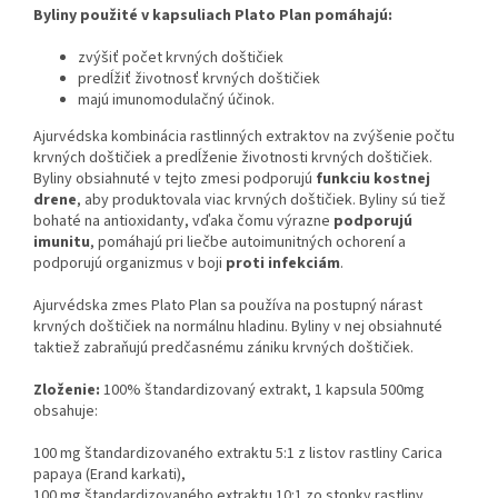
Byliny použité v kapsuliach Plato Plan pomáhajú:
zvýšiť počet krvných doštičiek
predĺžiť životnosť krvných doštičiek
majú imunomodulačný účinok.
Ajurvédska kombinácia rastlinných extraktov na zvýšenie počtu
krvných doštičiek a predĺženie životnosti krvných doštičiek.
Byliny obsiahnuté v tejto zmesi podporujú
funkciu kostnej
drene
, aby produktovala viac krvných doštičiek. Byliny sú tiež
bohaté na antioxidanty, vďaka čomu výrazne
podporujú
imunitu
, pomáhajú pri liečbe autoimunitných ochorení a
podporujú organizmus v boji
proti infekciám
.
Ajurvédska zmes Plato Plan sa používa na postupný nárast
krvných doštičiek na normálnu hladinu. Byliny v nej obsiahnuté
taktiež zabraňujú predčasnému zániku krvných doštičiek.
Zloženie:
100% štandardizovaný extrakt, 1 kapsula 500mg
obsahuje:
100 mg štandardizovaného extraktu 5:1 z listov rastliny Carica
papaya (Erand karkati),
100 mg štandardizovaného extraktu 10:1 zo stonky rastliny