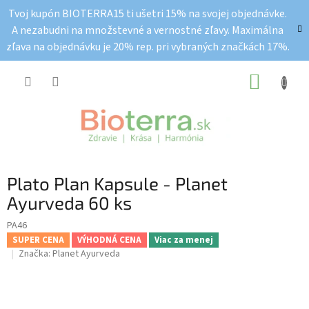
Prejsť
Tvoj kupón BIOTERRA15 ti ušetri 15% na svojej objednávke.
na
A nezabudni na množstevné a vernostné zľavy. Maximálna
obsah
zľava na objednávku je 20% rep. pri vybraných značkách 17%.
NÁKUP
KOŠÍK
Plato Plan Kapsule - Planet
Ayurveda 60 ks
PA46
SUPER CENA
VÝHODNÁ CENA
Viac za menej
Značka:
Planet Ayurveda