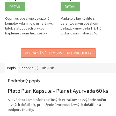
DETAIL
DETAIL
Coprinus obsahuje vyvážený
Maitake v bio kvalite s
komplex vitamínov, minerálnych
garantovaným obsahom
látok a stopových prvkov.
betaglukánov beta 1,3/1,6
Nájdeme v ňom tiež všetky
glukánu minimálne 30 %.
esenciálne aminokyseliny, ktoré
Slezina, žalúdok, metabolizmus,
človek potrebuje.
harmonizácia.
ZOBRAZIŤ VŠETKY SÚVISIACE PRODUKTY
Popis
Podobné (9)
Diskusia
Podrobný popis
Plato Plan Kapsule - Planet Ayurveda 60 ks
Ajurvédska kombinácia rastlinných extraktov na zvýšenie počtu
krvných doštičiek, predĺženie životnosti krvných doštičiek a
podporu imunity.