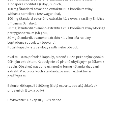
Tinospora cordifolia (Giloy, Guduchi),
100 mg štandardizovaného extraktu 8:1 z koreňa rastliny
Withania somnifera (Ashwagandha),
100 mg štandardizovaného extraktu 4:1 z ovocia rastliny Emblica
officinalis (Amalaki),
50 mg štandardizovaného extraktu 12:1 z koreňa rastliny Moringa
pterygospermum (Shigru),
50 mg štandardizovaného extraktu 4:1 z koreňa rastliny
Leptadenia reticulata (Jeevanti).
Poťah kapsuly je z celulózy rastlinného pôvodu.
Kvalita: 100% prírodné kapsuly, plnené 100% prírodným vysoko
účinným extraktom. Kapsuly nie sú plnené obyčajným práškom z
rastlín. Obsahujú násobne účinnejšiu formu - štandardizovaný
extrakt. Viac o účinkoch štandardizovaných extraktov si
prečítajte tu.
Balenie: 60 kapsulí á 500 mg (čistý extrakt, bez akýchkoľvek
prídavných látok a plnív)
Dávkovanie: 1-2 kapsuly 1-2 x denne