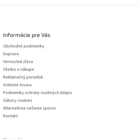
Z
á
p
ä
Informácie pre Vás
t
i
Obchodné podmienky
e
Doprava
Vernostná zľava
Všetko o nákupe
Reklamačný poriadok
Vrátenie tovaru
Podmienky ochrany osobných údajov
Súbory cookies
Alternatívne riešenie sporov
Kontakt