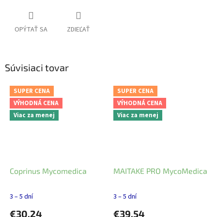
OPÝTAŤ SA
ZDIEĽAŤ
Súvisiaci tovar
SUPER CENA
SUPER CENA
VÝHODNÁ CENA
VÝHODNÁ CENA
Viac za menej
Viac za menej
Coprinus Mycomedica
MAITAKE PRO MycoMedica
3 – 5 dní
3 – 5 dní
€30,24
€39,54