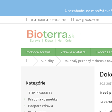
Prejsť
na
A nezabudni na množstevné 
obsah
0949 020 054 | 10:00 - 18:00
info@bioterra.sk
Podpora zdravia
Zdravie a vitalita
Ekodrogér
Domov
Aktuality
Dokonalý prírodný makeup s no
B
Dok
o
Preskočiť
č
Kategórie
kategórie
30.7.201
n
ý
Nová p
TOP PRODUKTY
p
Prírodná kozmetika
a
Je certi
Podpora zdravia
n
Neobsah