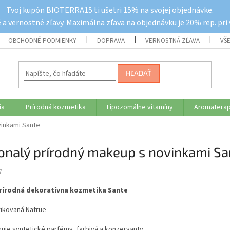
Tvoj kupón BIOTERRA15 ti ušetri 15% na svojej objednávke.
a vernostné zľavy. Maximálna zľava na objednávku je 20% rep. pri
OBCHODNÉ PODMIENKY
DOPRAVA
VERNOSTNÁ ZĽAVA
VŠ
HĽADAŤ
ia
Prírodná kozmetika
Lipozomálne vitamíny
Aromaterap
vinkami Sante
onalý prírodný makeup s novinkami Sa
7
rírodná dekoratívna kozmetika Sante
fikovaná Natrue
uje syntetické parfémy, farbivá a konzervanty.