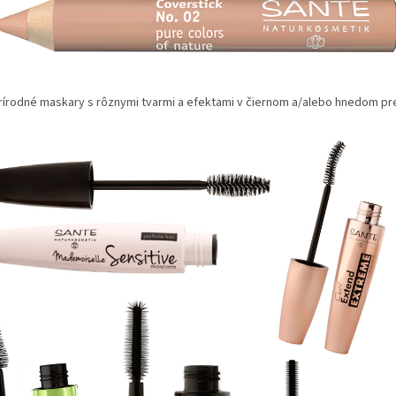
írodné maskary s rôznymi tvarmi a efektami v čiernom a/alebo hnedom p