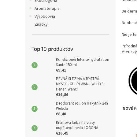
e
Ekodrogéria
l
Aromaterapia
Je derm
Výrobcovia
Neobsahu
Značky
Nie je t
Prírodná
Top 10 produktov
éterický
Kondicionér Intense hydratation
Sante 150 ml
€5,41
PEVNÁ SLEZINA A BYSTRÁ
MYSEĽ - GUI PI WAN - WLH3.9
Henan Wanxi
€16,86
Deodorant roll on Rakytník 24h
NOVÉ
Pr
Weleda
€8,40
Krémová farba na vlasy
nugátovohnedá LOGONA
€16,45