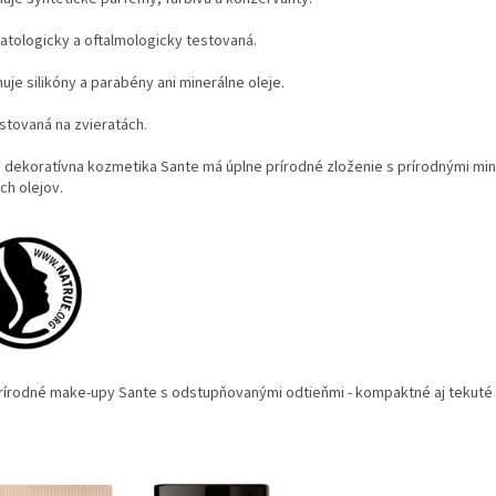
atologicky a oftalmologicky testovaná.
je silikóny a parabény ani minerálne oleje.
estovaná na zvieratách.
 dekoratívna kozmetika Sante má úplne prírodné zloženie s prírodnými mi
ch olejov.
írodné make-upy Sante s odstupňovanými odtieňmi - kompaktné aj tekuté