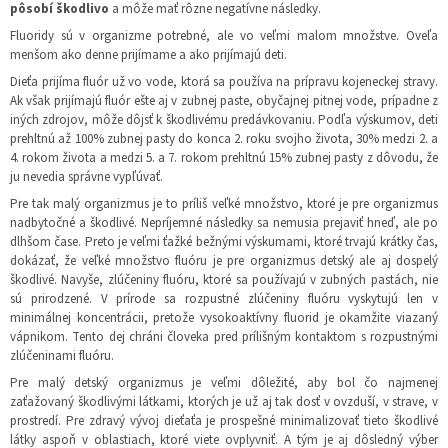
pôsobí škodlivo
a môže mať rôzne negatívne následky.
Fluoridy sú v organizme potrebné, ale vo veľmi malom množstve. Oveľa
menšom ako denne prijímame a ako prijímajú deti.
Dieťa prijíma fluór už vo vode, ktorá sa používa na prípravu kojeneckej stravy.
Ak však prijímajú fluór ešte aj v zubnej paste, obyčajnej pitnej vode, prípadne z
iných zdrojov, môže dôjsť k škodlivému predávkovaniu. Podľa výskumov, deti
prehltnú až 100% zubnej pasty do konca 2. roku svojho života, 30% medzi 2. a
4. rokom života a medzi 5. a 7. rokom prehltnú 15% zubnej pasty z dôvodu, že
ju nevedia správne vypľúvať.
Pre tak malý organizmus je to príliš veľké množstvo, ktoré je pre organizmus
nadbytočné a škodlivé. Nepríjemné následky sa nemusia prejaviť hneď, ale po
dlhšom čase. Preto je veľmi ťažké bežnými výskumami, ktoré trvajú krátky čas,
dokázať, že veľké množstvo fluóru je pre organizmus detský ale aj dospelý
škodlivé. Navyše, zlúčeniny fluóru, ktoré sa používajú v zubných pastách, nie
sú prirodzené. V prírode sa rozpustné zlúčeniny fluóru vyskytujú len v
minimálnej koncentrácii, pretože vysokoaktívny fluorid je okamžite viazaný
vápnikom. Tento dej chráni človeka pred prílišným kontaktom s rozpustnými
zlúčeninami fluóru.
Pre malý detský organizmus je veľmi dôležité, aby bol čo najmenej
zaťažovaný škodlivými látkami, ktorých je už aj tak dosť v ovzduší, v strave, v
prostredí. Pre zdravý vývoj dieťaťa je prospešné minimalizovať tieto škodlivé
látky aspoň v oblastiach, ktoré viete ovplyvniť. A tým je aj dôsledný výber