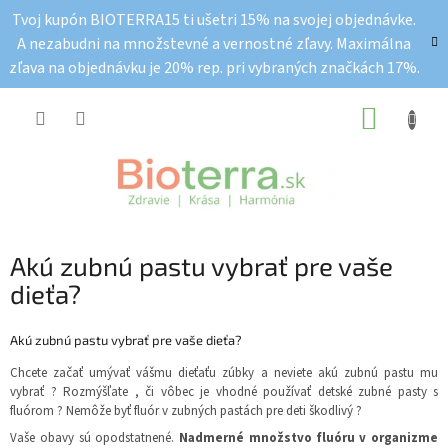
Prejsť
Tvoj kupón BIOTERRA15 ti ušetri 15% na svojej objednávke.
na
A nezabudni na množstevné a vernostné zľavy. Maximálna
obsah
zľava na objednávku je 20% rep. pri vybraných značkách 17%.
NÁKUP
KOŠÍK
Akú zubnú pastu vybrať pre vaše
dieťa?
Akú zubnú pastu vybrať pre vaše dieťa?
Chcete začať umývať vášmu dieťaťu zúbky a neviete akú zubnú pastu mu
vybrať ? Rozmýšľate , či vôbec je vhodné používať detské zubné pasty s
fluórom ? Nemôže byť fluór v zubných pastách pre deti škodlivý ?
Vaše obavy sú opodstatnené.
Nadmerné množstvo fluóru v organizme