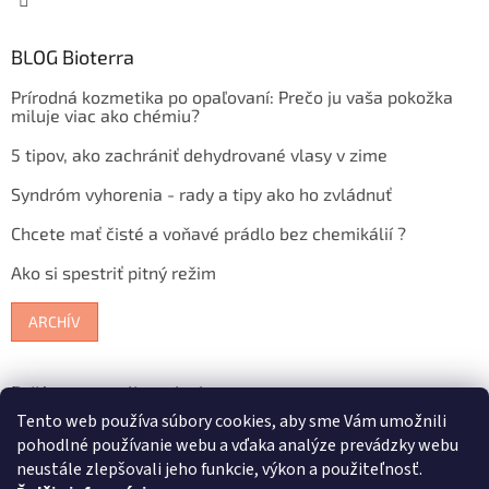
BLOG Bioterra
Prírodná kozmetika po opaľovaní: Prečo ju vaša pokožka
miluje viac ako chémiu?
5 tipov, ako zachrániť dehydrované vlasy v zime
Syndróm vyhorenia - rady a tipy ako ho zvládnuť
Chcete mať čisté a voňavé prádlo bez chemikálií ?
Ako si spestriť pitný režim
ARCHÍV
Prijímame online platby
Tento web používa súbory cookies, aby sme Vám umožnili
pohodlné používanie webu a vďaka analýze prevádzky webu
neustále zlepšovali jeho funkcie, výkon a použiteľnosť.