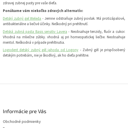
zdravej zubnej pasty pre vaše dieťa.
Ponúkame vám niekoľko zdravých alternatív:
Detský zubný gel Weleda
- Jemne odstraňuje zubný povlak.
Má protizápalové,
antibakteriálne a liečivé účinky. Neškodný pri prehltnutí.
Detská zubná pasta Basis sensitiv Lavera
- Neobsahuje tenzidy, fluór a cukor.
Vhodná na mliečne zúbky. vhodná aj pri homeopatickej liečbe. Neobsahuje
mentol.
Neškodná v prípade prehltnutia.
-
Logodent detský zubný gél jahoda od Logony
Zubný gél je prispôsobený
detským potrebám, nie je škodlivý, ak ho dieťa prehltne.
Z
á
p
ä
Informácie pre Vás
t
i
Obchodné podmienky
e