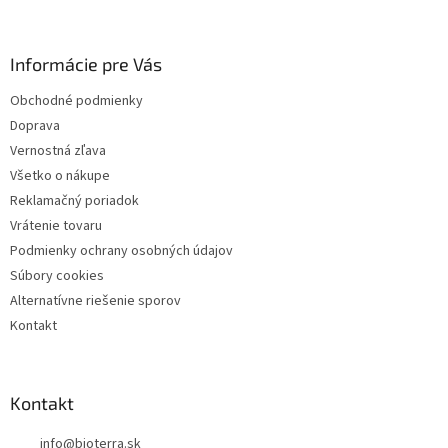
á
p
ä
Informácie pre Vás
t
i
Obchodné podmienky
e
Doprava
Vernostná zľava
Všetko o nákupe
Reklamačný poriadok
Vrátenie tovaru
Podmienky ochrany osobných údajov
Súbory cookies
Alternatívne riešenie sporov
Kontakt
Kontakt
info
@
bioterra.sk