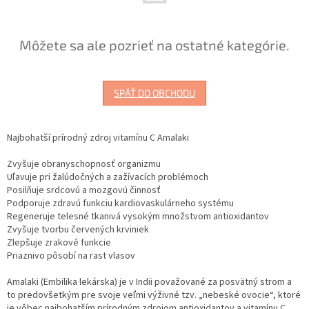
Môžete sa ale pozrieť na ostatné kategórie.
SPÄŤ DO OBCHODU
Najbohatší prírodný zdroj vitamínu C Amalaki
Zvyšuje obranyschopnosť organizmu
Uľavuje pri žalúdočných a zažívacích problémoch
Posilňuje srdcovú a mozgovú činnosť
Podporuje zdravú funkciu kardiovaskulárneho systému
Regeneruje telesné tkanivá vysokým množstvom antioxidantov
Zvyšuje tvorbu červených krviniek
Zlepšuje zrakové funkcie
Priaznivo pôsobí na rast vlasov
Amalaki (Embilika lekárska) je v Indii považované za posvätný strom a
to predovšetkým pre svoje veľmi výživné tzv. „nebeské ovocie“, ktoré
je vôbec najbohatším prírodným zdrojom antioxidantov a vitamínu C.