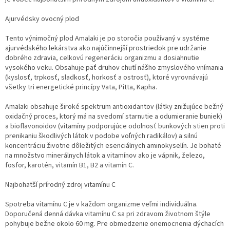
Ajurvédsky ovocný plod
Tento výnimočný plod Amalaki je po storočia používaný v systéme
ajurvédského lekárstva ako najúčinnejší prostriedok pre udržanie
dobrého zdravia, celkovú regeneráciu organizmu a dosiahnutie
vysokého veku. Obsahuje päť druhov chutí nášho zmyslového vnímania
(kyslosť, trpkosť, sladkosť, horkosť a ostrosť), ktoré vyrovnávajú
všetky tri energetické princípy Vata, Pitta, Kapha.
Amalaki obsahuje široké spektrum antioxidantov (látky znižujúce bežný
oxidačný proces, ktorý má na svedomí starnutie a odumieranie buniek)
a bioflavonoidov (vitamíny podporujúce odolnosť bunkových stien proti
prenikaniu škodlivých látok v podobe voľných radikálov) a silnú
koncentráciu životne dôležitých esenciálnych aminokyselín. Je bohaté
na množstvo minerálnych látok a vitamínov ako je vápnik, železo,
fosfor, karotén, vitamín B1, B2 a vitamín C.
Najbohatší prírodný zdroj vitamínu C
Spotreba vitamínu C je v každom organizme veľmi individuálna.
Doporučená denná dávka vitamínu C sa pri zdravom životnom štýle
pohybuje bežne okolo 60 mg. Pre obmedzenie onemocnenia dýchacích