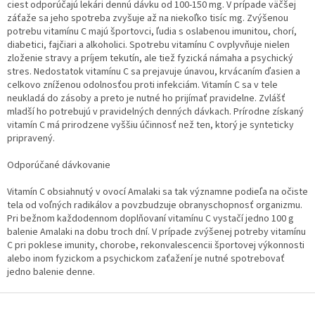
ciest odporúčajú lekári dennú dávku od 100-150 mg. V prípade väčšej
záťaže sa jeho spotreba zvyšuje až na niekoľko tisíc mg. Zvýšenou
potrebu vitamínu C majú športovci, ľudia s oslabenou imunitou, chorí,
diabetici, fajčiari a alkoholici. Spotrebu vitamínu C ovplyvňuje nielen
zloženie stravy a príjem tekutín, ale tiež fyzická námaha a psychický
stres. Nedostatok vitamínu C sa prejavuje únavou, krvácaním ďasien a
celkovo zníženou odolnosťou proti infekciám. Vitamín C sa v tele
neukladá do zásoby a preto je nutné ho prijímať pravidelne. Zvlášť
mladší ho potrebujú v pravidelných denných dávkach. Prírodne získaný
vitamín C má prirodzene vyššiu účinnosť než ten, ktorý je synteticky
pripravený.
Odporúčané dávkovanie
Vitamín C obsiahnutý v ovocí Amalaki sa tak významne podieľa na očiste
tela od voľných radikálov a povzbudzuje obranyschopnosť organizmu.
Pri bežnom každodennom doplňovaní vitamínu C vystačí jedno 100 g
balenie Amalaki na dobu troch dní. V prípade zvýšenej potreby vitamínu
C pri poklese imunity, chorobe, rekonvalescencii športovej výkonnosti
alebo inom fyzickom a psychickom zaťažení je nutné spotrebovať
jedno balenie denne.
Z