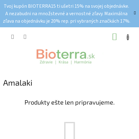
Prejsť
Tvoj kupón BIOTERRA15 ti ušetri 15% na svojej objednávke.
na
A nezabudni na množstevné a vernostné zľavy. Maximálna
obsah
zľava na objednávku je 20% rep. pri vybraných značkách 17%.
NÁKUP
KOŠÍK
Amalaki
Produkty ešte len pripravujeme.