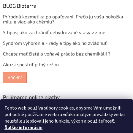
BLOG Bioterra
Prírodná kozmetika po opaľovaní: Prečo ju vaša pokožka
miluje viac ako chémiu?
5 tipov, ako zachrániť dehydrované vlasy v zime
Syndróm vyhorenia - rady a tipy ako ho zvládnuť
Chcete mať čisté a voňavé prádlo bez chemikálií ?
Ako si spestriť pitný režim
ARCHÍV
Prijímame online platby
Tento web používa súbory cookies, aby sme Vám umožnili
pohodlné používanie webu a vďaka analýze prevádzky webu
neustále zlepšovali jeho funkcie, výkon a použiteľnosť.
Ďalšie informácie
.