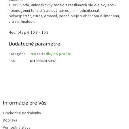
> 30% voda, anionaktivny tenzid z rastlinných bio olejov, < 5%
neionogenní tenzid (cukrový tenzid), iminodisukcinát,
polyaspartát, citrát, ethanol, vonné oleje s obsahom d-limonénu,
citralu, linaloolu.
Hodnota pH: 10,3 – 10,8
Dodatočné parametre
Kategória
:
Prostriedky na pranie
EAN
:
4019886015097
Z
á
p
ä
Informácie pre Vás
t
i
Obchodné podmienky
e
Doprava
Vernostná zľava