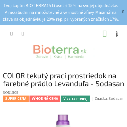
Prejsť
Tvoj kupón BIOTERRA15 ti ušetri 15% na svojej objednávke.
na
A nezabudni na množstevné a vernostné zľavy. Maximálna
obsah
zľava na objednávku je 20% rep. pri vybraných značkách 17%.
NÁKUP
KOŠÍK
COLOR tekutý prací prostriedok na
farebné prádlo Levanduľa - Sodasan
SOD1509
Značka:
Sodasan
SUPER CENA
VÝHODNÁ CENA
Viac za menej