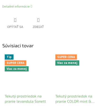
Detailné informácie
OPÝTAŤ SA
ZDIEĽAŤ
Súvisiaci tovar
Tip
SUPER CENA
SUPER CENA
Viac za menej
Viac za menej
Tekutý prostriedok na
Tekutý prostriedok na
pranie levandula Sonett
pranie COLOR mint &