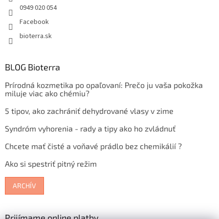
0949 020 054
Facebook
bioterra.sk
BLOG Bioterra
Prírodná kozmetika po opaľovaní: Prečo ju vaša pokožka
miluje viac ako chémiu?
5 tipov, ako zachrániť dehydrované vlasy v zime
Syndróm vyhorenia - rady a tipy ako ho zvládnuť
Chcete mať čisté a voňavé prádlo bez chemikálií ?
Ako si spestriť pitný režim
ARCHÍV
Prijímame online platby