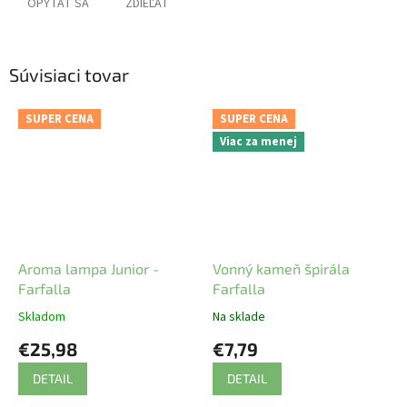
OPÝTAŤ SA
ZDIEĽAŤ
Súvisiaci tovar
SUPER CENA
SUPER CENA
Viac za menej
Aroma lampa Junior -
Vonný kameň špirála
Farfalla
Farfalla
Skladom
Na sklade
€25,98
€7,79
DETAIL
DETAIL