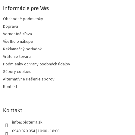
ä
Informácie pre Vás
t
i
Obchodné podmienky
e
Doprava
Vernostná zľava
Všetko o nákupe
Reklamačný poriadok
Vrátenie tovaru
Podmienky ochrany osobných údajov
Súbory cookies
Alternatívne riešenie sporov
Kontakt
Kontakt
info
@
bioterra.sk
0949 020 054 | 10:00 - 18:00