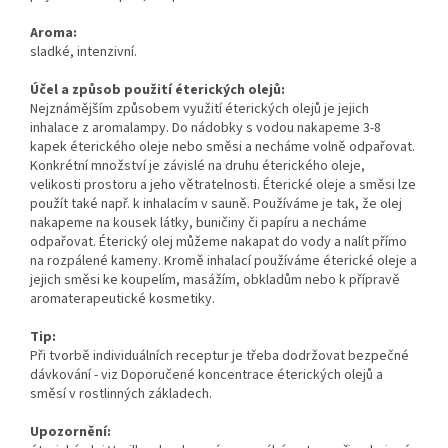
Aroma:
sladké, intenzivní.
Účel a způsob použití éterických olejů:
Nejznámějším způsobem využití éterických olejů je jejich
inhalace z aromalampy. Do nádobky s vodou nakapeme 3-8
kapek éterického oleje nebo směsi a necháme volně odpařovat.
Konkrétní množství je závislé na druhu éterického oleje,
velikosti prostoru a jeho větratelnosti. Éterické oleje a směsi lze
použít také např. k inhalacím v sauně. Používáme je tak, že olej
nakapeme na kousek látky, buničiny či papíru a necháme
odpařovat. Éterický olej můžeme nakapat do vody a nalít přímo
na rozpálené kameny. Kromě inhalací používáme éterické oleje a
jejich směsi ke koupelím, masážím, obkladům nebo k přípravě
aromaterapeutické kosmetiky.
Tip:
Při tvorbě individuálních receptur je třeba dodržovat bezpečné
dávkování - viz Doporučené koncentrace éterických olejů a
směsí v rostlinných základech.
Upozornění: