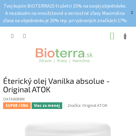
Prejsť
Tvoj kupón BIOTERRA15 ti ušetri 15% na svojej objednávke.
na
A nezabudni na množstevné a vernostné zľavy. Maximálna
obsah
zľava na objednávku je 20% rep. pri vybraných značkách 17%.
NÁKUP
KOŠÍK
Éterický olej Vanilka absolue -
Original ATOK
OATA6088M
Značka:
Original ATOK
SUPER CENA
Viac za menej