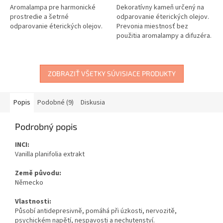
Aromalampa pre harmonické
Dekoratívny kameň určený na
prostredie a šetrné
odparovanie éterických olejov.
odparovanie éterických olejov.
Prevonia miestnosť bez
použitia aromalampy a difuzéra.
ZOBRAZIŤ VŠETKY SÚVISIACE PRODUKTY
Popis
Podobné (9)
Diskusia
Podrobný popis
INCI:
Vanilla planifolia extrakt
Země původu:
Německo
Vlastnosti:
Působí antidepresivně, pomáhá při úzkosti, nervozitě,
psychickém napětí, nespavosti a nechutenství.