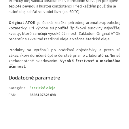
éterický olej Vanilka absolue má v normálním stavu při pokojové
teplotě pevnou a hustou konzistenci. Před každým použitím je
nutné olej zahřát ve vodní lázni (asi 60 °C).
Original ATOK
je česká značka prírodnej aromaterapeutickej
kozmetiky. Pri výrobe sú použité špičkové suroviny najvyššej
kvality, ktoré zaručujú vysokú účinnosť. Základom Original ATOk
receptúr sú kvalitné rastlinné oleje a vzácne éterické oleje.
Produkty sa vyrábajú po obdržaní objednávky a preto sú
zákazníkovi doručené úplne čerstvé priamo z laboratória. Nie sú
znehodnotené skladovaním.
Vysoká čerstvosť = maximálna
účinnosť.
Dodatočné parametre
Kategória
:
Éterické oleje
EAN
:
8595107523498
Z
á
p