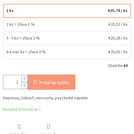
1 ks
€25,78
/ ks
2 ks = zľava 1 %
€25,52
/ ks
3 - 5 ks = zľava 2 %
€25,26
/ ks
6 a viac ks = zľava 3 %
€25,01
/ ks
Ušetríte
€0
Pridať do košíka
Depresia, úzkosť, nervozita, psychické napätie
Detailné informácie