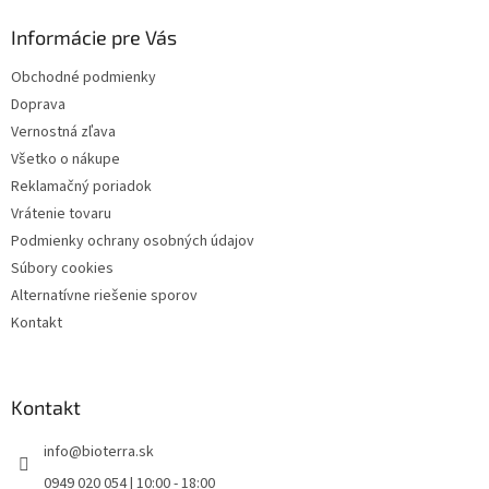
a
ä
c
Informácie pre Vás
t
i
i
e
Obchodné podmienky
p
e
Doprava
r
v
Vernostná zľava
k
Všetko o nákupe
y
Reklamačný poriadok
v
ý
Vrátenie tovaru
p
Podmienky ochrany osobných údajov
i
Súbory cookies
s
u
Alternatívne riešenie sporov
Kontakt
Kontakt
info
@
bioterra.sk
0949 020 054 | 10:00 - 18:00