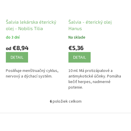
Šalvia lekárska éterický
Šalvia - éterický olej
olej - Nobilis Tilia
Hanus
do 3 dní
Na sklade
€8,94
€5,36
od
DETAIL
DETAIL
Posilňuje menštruačný cyklus,
10 ml. Má protizápalové a
nervový a dýchací systém.
antimykotické účinky. Pomáha
liečiť herpes, nadmerné
potenie.
6
položiek celkom
O
v
l
Z
á
á
d
p