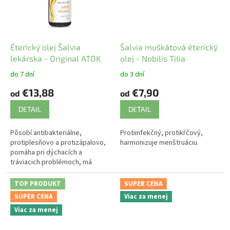
Éterický olej Šalvia
Šalvia muškátová éterický
lekárska - Original ATOK
olej - Nobilis Tilia
do 7 dní
do 3 dní
€13,88
€7,90
od
od
DETAIL
DETAIL
Pôsobí antibakteriálne,
Protiinfekčný, protikŕčový,
protiplesňovo a protizápalovo,
harmonizuje menštruáciu.
pomáha pri dýchacích a
tráviacich problémoch, má
sťahujúce a hojivé účinky.
TOP PRODUKT
SUPER CENA
SUPER CENA
Viac za menej
Viac za menej