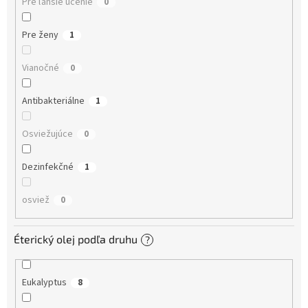
Pre ľahšie učenie
0
Pre ženy
1
Vianočné
0
Antibakteriálne
1
Osviežujúce
0
Dezinfekčné
1
osviež
0
Éterický olej podľa druhu
?
Eukalyptus
8