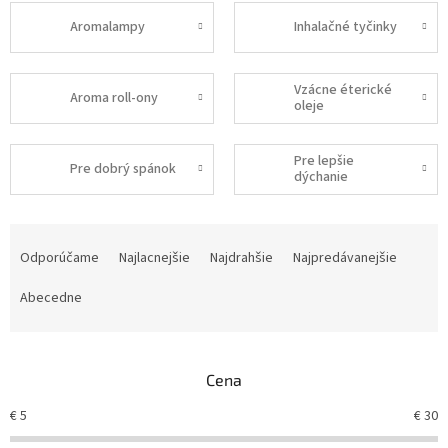
Aromalampy
Inhalačné tyčinky
Vzácne éterické
Aroma roll-ony
oleje
Pre lepšie
Pre dobrý spánok
dýchanie
R
a
Odporúčame
Najlacnejšie
Najdrahšie
Najpredávanejšie
d
e
Abecedne
n
i
e
Cena
p
r
€
5
€
30
o