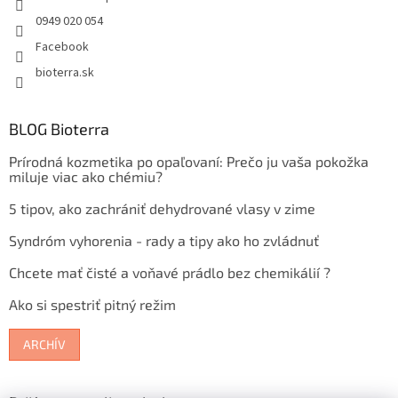
0949 020 054
Facebook
bioterra.sk
BLOG Bioterra
Prírodná kozmetika po opaľovaní: Prečo ju vaša pokožka
miluje viac ako chémiu?
5 tipov, ako zachrániť dehydrované vlasy v zime
Syndróm vyhorenia - rady a tipy ako ho zvládnuť
Chcete mať čisté a voňavé prádlo bez chemikálií ?
Ako si spestriť pitný režim
ARCHÍV