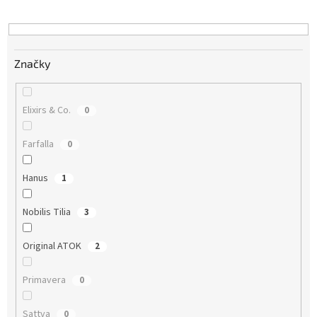
d
u
k
t
Značky
o
v
Elixirs & Co.
0
Farfalla
0
Hanus
1
Nobilis Tilia
3
Original ATOK
2
Primavera
0
Sattva
0