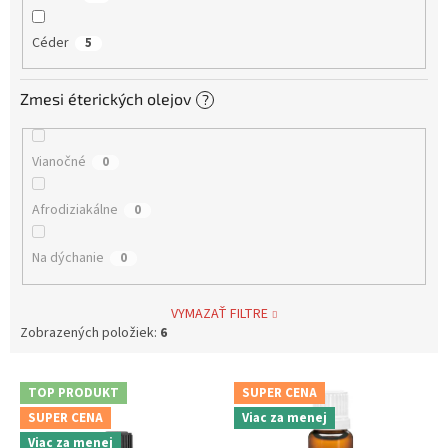
Céder
5
Zmesi éterických olejov
?
Vianočné
0
Afrodiziakálne
0
Na dýchanie
0
VYMAZAŤ FILTRE
Zobrazených položiek:
6
V
TOP PRODUKT
SUPER CENA
ý
SUPER CENA
Viac za menej
p
Viac za menej
i