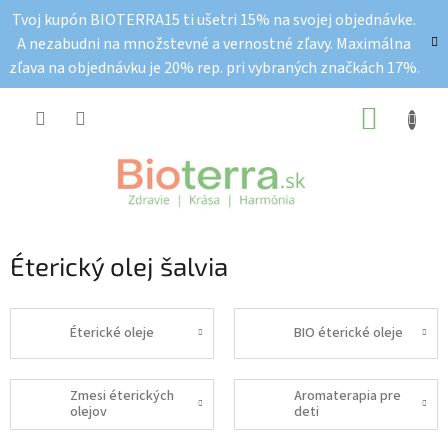
Prejsť
Tvoj kupón BIOTERRA15 ti ušetri 15% na svojej objednávke.
na
A nezabudni na množstevné a vernostné zľavy. Maximálna
obsah
zľava na objednávku je 20% rep. pri vybraných značkách 17%.
NÁKUP
KOŠÍK
Éterický olej šalvia
Éterické oleje
BIO éterické oleje
Zmesi éterických
Aromaterapia pre
olejov
deti