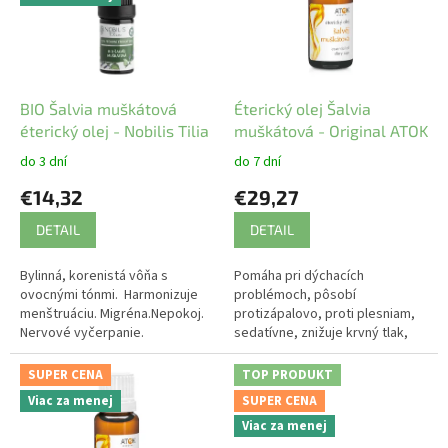
s
p
r
o
d
BIO Šalvia muškátová
Éterický olej Šalvia
u
éterický olej - Nobilis Tilia
muškátová - Original ATOK
k
do 3 dní
do 7 dní
t
€14,32
€29,27
o
v
DETAIL
DETAIL
Bylinná, korenistá vôňa s
Pomáha pri dýchacích
ovocnými tónmi. Harmonizuje
problémoch, pôsobí
menštruáciu. Migréna.Nepokoj.
protizápalovo, proti plesniam,
Nervové vyčerpanie.
sedatívne, znižuje krvný tlak,
uvoľňuje hladké svalstvo a
uvoľňuje psychické napätie.
SUPER CENA
TOP PRODUKT
Viac za menej
SUPER CENA
Viac za menej