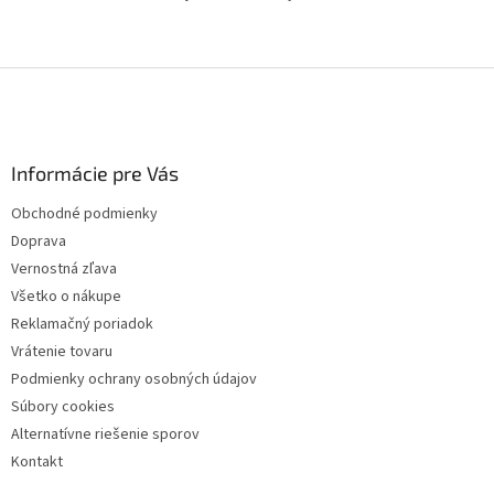
Z
á
p
ä
Informácie pre Vás
t
i
Obchodné podmienky
e
Doprava
Vernostná zľava
Všetko o nákupe
Reklamačný poriadok
Vrátenie tovaru
Podmienky ochrany osobných údajov
Súbory cookies
Alternatívne riešenie sporov
Kontakt