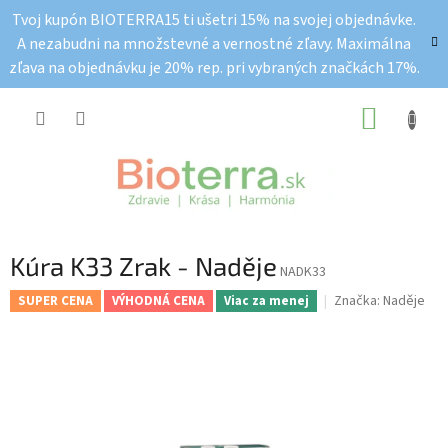
Prejsť
Tvoj kupón BIOTERRA15 ti ušetri 15% na svojej objednávke.
na
A nezabudni na množstevné a vernostné zľavy. Maximálna
obsah
zľava na objednávku je 20% rep. pri vybraných značkách 17%.
NÁKUP
KOŠÍK
Kúra K33 Zrak - Naděje
NADK33
Značka:
Naděje
SUPER CENA
VÝHODNÁ CENA
Viac za menej