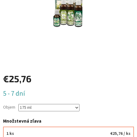
€25,76
Jednotková
5 - 7 dní
cena:
Objem
Množstevná zľava
1 ks
€25,76
/ ks