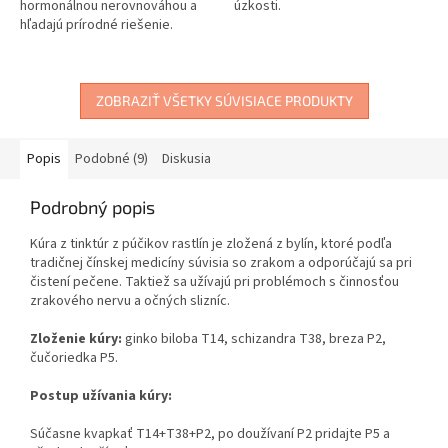
hormonálnou nerovnováhou a
úzkosti.
hľadajú prírodné riešenie.
ZOBRAZIŤ VŠETKY SÚVISIACE PRODUKTY
Popis
Podobné (9)
Diskusia
Podrobný popis
Kúra z tinktúr z púčikov rastlín je zložená z bylín, ktoré podľa
tradičnej čínskej medicíny súvisia so zrakom a odporúčajú sa pri
čistení pečene. Taktiež sa užívajú pri problémoch s činnosťou
zrakového nervu a očných slizníc.
Zloženie kúry:
ginko biloba T14, schizandra T38, breza P2,
čučoriedka P5.
Postup užívania kúry:
Súčasne kvapkať T14+T38+P2, po doužívaní P2 pridajte P5 a