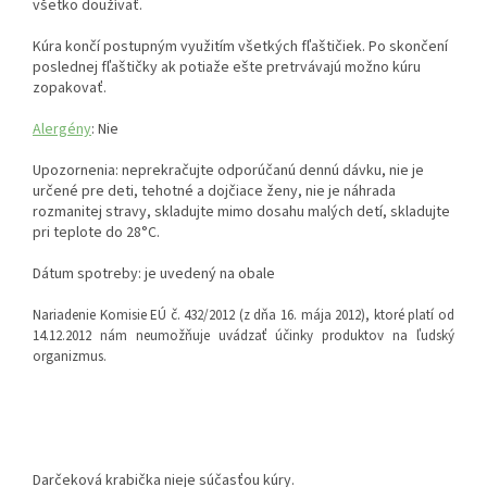
všetko doužívať.
Kúra končí postupným využitím všetkých fľaštičiek. Po skončení
poslednej fľaštičky ak potiaže ešte pretrvávajú možno kúru
zopakovať.
Alergény
: Nie
Upozornenia: neprekračujte odporúčanú dennú dávku, nie je
určené pre deti, tehotné a dojčiace ženy, nie je náhrada
rozmanitej stravy, skladujte mimo dosahu malých detí, skladujte
pri teplote do 28°C.
Dátum spotreby: je uvedený na obale
Nariadenie Komisie EÚ č. 432/2012 (z dňa 16. mája 2012), ktoré platí od
14.12.2012 nám neumožňuje uvádzať účinky produktov na ľudský
organizmus.
Darčeková krabička nieje súčasťou kúry.