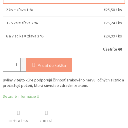
2 ks = zľava 1 %
€25,50
/ ks
3 - 5 ks = zľava 2 %
€25,24
/ ks
6 a viac ks = zľava 3 %
€24,99
/ ks
Ušetríte
€0
Pridať do košíka
Byliny v tejto kúre podporujú činnosť zrakového nervu, očných slizníc a
prečisťujú pečeň, ktorá súvisí so zdravím zrakom.
Detailné informácie
OPÝTAŤ SA
ZDIEĽAŤ