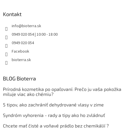
Kontakt
info
@
bioterra.sk
0949 020 054 | 10:00 - 18:00
0949 020 054
Facebook
bioterra.sk
BLOG Bioterra
Prírodná kozmetika po opaľovaní: Prečo ju vaša pokožka
miluje viac ako chémiu?
5 tipov, ako zachrániť dehydrované vlasy v zime
Syndróm vyhorenia - rady a tipy ako ho zvládnuť
Chcete mať čisté a voňavé prádlo bez chemikálií ?