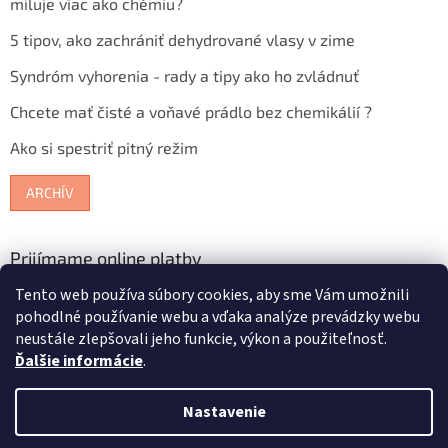
miluje viac ako chémiu?
5 tipov, ako zachrániť dehydrované vlasy v zime
Syndróm vyhorenia - rady a tipy ako ho zvládnuť
Chcete mať čisté a voňavé prádlo bez chemikálií ?
Ako si spestriť pitný režim
ARCHÍV
Prijímame online platby
Tento web používa súbory cookies, aby sme Vám umožnili
pohodlné používanie webu a vďaka analýze prevádzky webu
neustále zlepšovali jeho funkcie, výkon a použiteľnosť.
Ďalšie informácie
.
Vytvoril Shoptet
Nastavenie