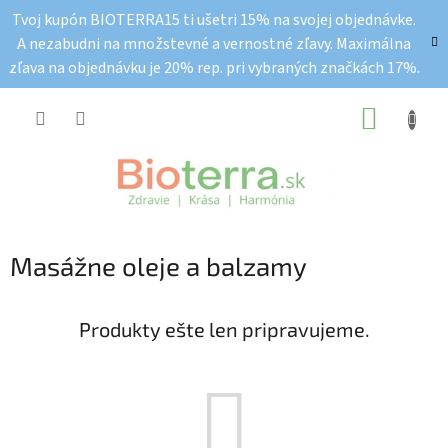
Prejsť
Tvoj kupón BIOTERRA15 ti ušetri 15% na svojej objednávke.
na
A nezabudni na množstevné a vernostné zľavy. Maximálna
obsah
zľava na objednávku je 20% rep. pri vybraných značkách 17%.
NÁKUP
KOŠÍK
Masážne oleje a balzamy
Produkty ešte len pripravujeme.