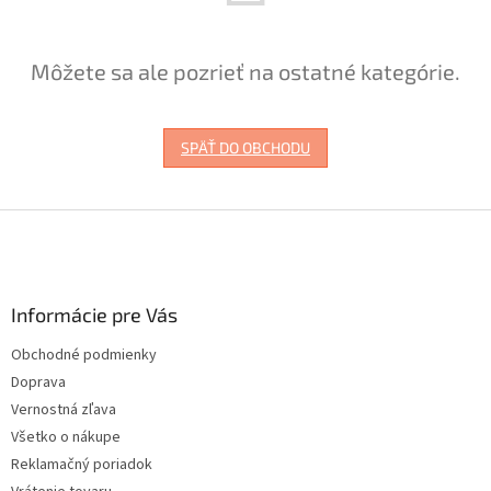
Môžete sa ale pozrieť na ostatné kategórie.
SPÄŤ DO OBCHODU
Z
á
p
ä
Informácie pre Vás
t
i
Obchodné podmienky
e
Doprava
Vernostná zľava
Všetko o nákupe
Reklamačný poriadok