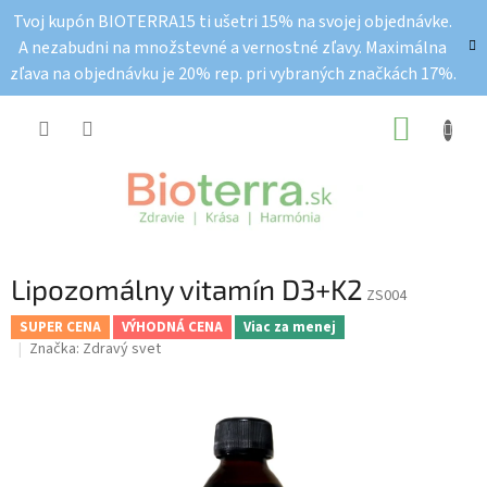
Prejsť
Tvoj kupón BIOTERRA15 ti ušetri 15% na svojej objednávke.
na
A nezabudni na množstevné a vernostné zľavy. Maximálna
obsah
zľava na objednávku je 20% rep. pri vybraných značkách 17%.
NÁKUP
KOŠÍK
Lipozomálny vitamín D3+K2
ZS004
SUPER CENA
VÝHODNÁ CENA
Viac za menej
Značka:
Zdravý svet