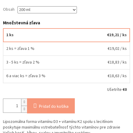
Obsah
Množstevná zľava
1 ks
€19,21
/ ks
2 ks = zľava 1 %
€19,02
/ ks
3 - 5 ks = zľava 2 %
€18,83
/ ks
6 a viac ks = zľava 3 %
€18,63
/ ks
Ušetríte
€0
Pridať do košíka
Lipozomálna forma vitamínu D3 + vitamínu K2 spolu s lecitínom
poskytuje maximálnu vstrebateľnosť týchto vitamínov pre zdravie
Vašich kostí, kĺbov, svalov a imunitného systému.