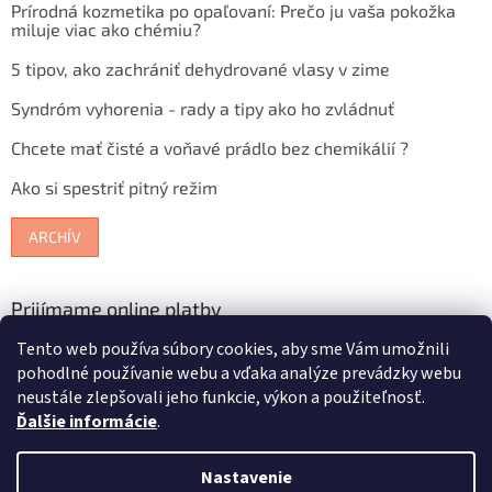
Prírodná kozmetika po opaľovaní: Prečo ju vaša pokožka
miluje viac ako chémiu?
5 tipov, ako zachrániť dehydrované vlasy v zime
Syndróm vyhorenia - rady a tipy ako ho zvládnuť
Chcete mať čisté a voňavé prádlo bez chemikálií ?
Ako si spestriť pitný režim
ARCHÍV
Prijímame online platby
Tento web používa súbory cookies, aby sme Vám umožnili
pohodlné používanie webu a vďaka analýze prevádzky webu
neustále zlepšovali jeho funkcie, výkon a použiteľnosť.
Ďalšie informácie
.
Vytvoril Shoptet
Nastavenie