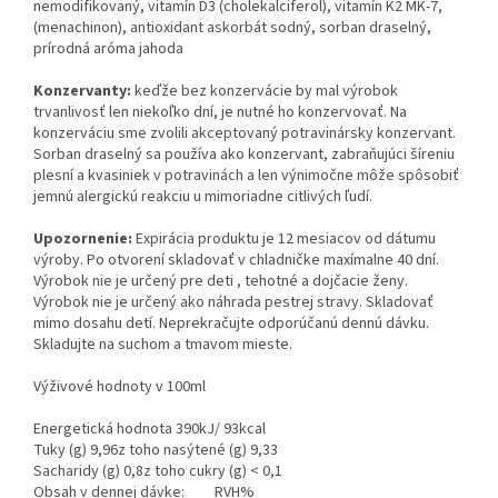
nemodifikovaný, vitamín D3 (cholekalciferol), vitamín K2 MK-7,
(menachinon), antioxidant askorbát sodný, sorban draselný,
prírodná aróma jahoda
Konzervanty:
keďže bez konzervácie by mal výrobok
trvanlivosť len niekoľko dní, je nutné ho konzervovať. Na
konzerváciu sme zvolili akceptovaný potravinársky konzervant.
Sorban draselný sa používa ako konzervant, zabraňujúci šíreniu
plesní a kvasiniek v potravinách a len výnimočne môže spôsobiť
jemnú alergickú reakciu u mimoriadne citlivých ľudí.
Upozornenie:
Expirácia produktu je 12 mesiacov od dátumu
výroby. Po otvorení skladovať v chladničke maxímalne 40 dní.
Výrobok nie je určený pre deti , tehotné a dojčacie ženy.
Výrobok nie je určený ako náhrada pestrej stravy. Skladovať
mimo dosahu detí. Neprekračujte odporúčanú dennú dávku.
Skladujte na suchom a tmavom mieste.
Výživové hodnoty v 100ml
Energetická hodnota 390kJ/ 93kcal
Tuky (g) 9,96z toho nasýtené (g) 9,33
Sacharidy (g) 0,8z toho cukry (g) < 0,1
Obsah v dennej dávke: RVH%