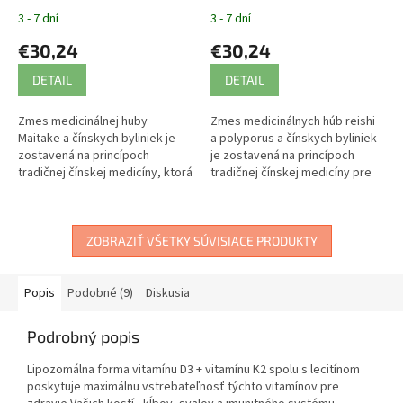
3 - 7 dní
3 - 7 dní
€30,24
€30,24
DETAIL
DETAIL
Zmes medicinálnej huby
Zmes medicinálnych húb reishi
Maitake a čínskych byliniek je
a polyporus a čínskych byliniek
zostavená na princípoch
je zostavená na princípoch
tradičnej čínskej medicíny, ktorá
tradičnej čínskej medicíny pre
verí v jej regeneračné
podporu rastu vlasov.
a adaptogénne schopnosti.
ZOBRAZIŤ VŠETKY SÚVISIACE PRODUKTY
Popis
Podobné (9)
Diskusia
Podrobný popis
Lipozomálna forma vitamínu D3 + vitamínu K2 spolu s lecitínom
poskytuje maximálnu vstrebateľnosť týchto vitamínov pre