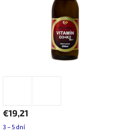
€19,21
Jednotková
3 – 5 dní
cena: