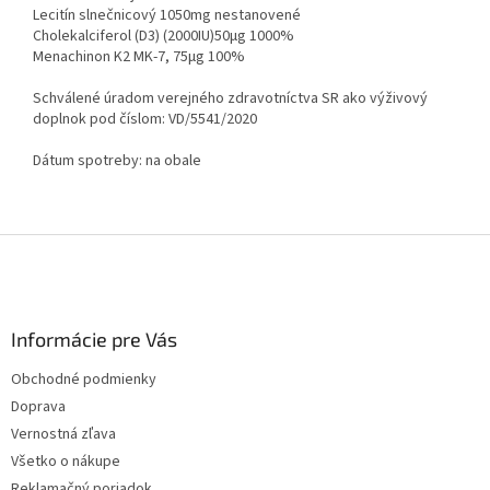
Lecitín slnečnicový 1050mg nestanovené
Cholekalciferol (D3) (2000IU)50μg 1000%
Menachinon K2 MK-7, 75μg 100%
Schválené úradom verejného zdravotníctva SR ako výživový
doplnok pod číslom: VD/5541/2020
Dátum spotreby: na obale
Z
á
p
ä
Informácie pre Vás
t
i
Obchodné podmienky
e
Doprava
Vernostná zľava
Všetko o nákupe
Reklamačný poriadok