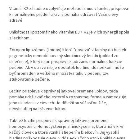
Vitamín K2 zásadne ovplyvňuje metabolizmus vápniku, prispieva
k normálnemu prúdeniu krvi a pomáha udržovať Vaše cievy
zdravé
Unikátnosť lipozomálneho vitamínu D3 + K2 je v ich synergii spolu
s lecitínom.
Zdrojom lipozómov (lipidov) ktoré "dovezú" vitamíny do buniek
je geneticky nemodifikovaný slnečnicový lecitín (poklad zo
slnečnice), ktorý napr. prispieva k udržaniu normálnej funkcie
pečene. Ak v strave nie je dostatok lecitínu, dôsledkom môže
byť hromadenie veľkého množstva tuku v pečeni, tzv.
stukovatenie pečene.
Lecitín prispieva k správnej látkovej premene lipidov, teda
pomáha udržiavať cholesterol v rozpustnej forme a zamedzuje
jeho ukladaniu v cievach. Je dôležitou súčasťou žlče,
nevyhnutnej na trávenie tukov.
Taktiež lecitín prispieva k správnej látkovej premene
homocysteínu. Homocysteín je aminokyselina, ktorú má v krvi
každý človek a ktorá vzniká štiepením bielkovín. Jej vysoká
hladina poškodzuje cievy, v dôsledku čoho vzniká náhla cievna