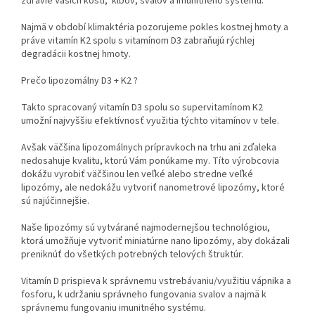
zdravie Vašich kostí, kĺbov, svalov a imunitného systému.
Najmä v období klimaktéria pozorujeme pokles kostnej hmoty a
práve vitamín K2 spolu s vitamínom D3 zabraňujú rýchlej
degradácii kostnej hmoty.
Prečo lipozomálny D3 + K2 ?
Takto spracovaný vitamín D3 spolu so supervitamínom K2
umožní najvyššiu efektívnosť využitia týchto vitamínov v tele.
Avšak väčšina lipozomálnych prípravkoch na trhu ani zďaleka
nedosahuje kvalitu, ktorú Vám ponúkame my. Títo výrobcovia
dokážu vyrobiť väčšinou len veľké alebo stredne veľké
lipozómy, ale nedokážu vytvoriť nanometrové lipozómy, ktoré
sú najúčinnejšie.
Naše lipozómy sú vytvárané najmodernejšou technológiou,
ktorá umožňuje vytvoriť miniatúrne nano lipozómy, aby dokázali
preniknúť do všetkých potrebných telových štruktúr.
Vitamín D prispieva k správnemu vstrebávaniu/využitiu vápnika a
fosforu, k udržaniu správneho fungovania svalov a najmä k
správnemu fungovaniu imunitného systému.