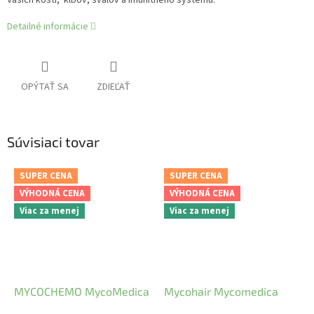
Detailné informácie
OPÝTAŤ SA
ZDIEĽAŤ
Súvisiaci tovar
SUPER CENA
SUPER CENA
VÝHODNÁ CENA
VÝHODNÁ CENA
Viac za menej
Viac za menej
MYCOCHEMO MycoMedica
Mycohair Mycomedica