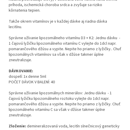
príhoda, ischemická choroba srdca a zvyšuje sa riziko
kôrnatenia tepien.
Takže okrem vitamínov je v každej dávke aj riadna dávka
lecitínu.
Správne užívanie lipozomálneho vitamínu D3 + K2: Jednu dávku -
1 čajovú lyžičku lipozomálneho vitamínu C vylejte do 1dcl napr.
pomarančového džúsu a vypite. Nepite ho priamo z lyžičky.. Chuť
lipozomálnych vitamínov sa však v džúse takmer úplne
zneutralizuje.
DÁVKOVANIE:
dospelí: 1x denne 5ml
POČET DÁVOK V BALENÍ: 40
Správne užívanie lipozomálnych minerálov: Jednu dávku - 1
čajovú lyžičku lipozomálneho roztoku vylejte do 1dcl napr.
pomarančového džúsu a vypite. Nepite ho priamo z lyžičky. Chuť
lipozomálneho vitamínu C sa však v džúse takmer úplne
zneutralizuje.
Zloženie:
demineralizovaná voda, lecitín slnečnicový geneticky