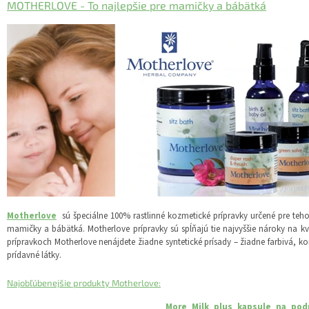
MOTHERLOVE - To najlepšie pre mamičky a bábätká
Motherlove
sú špeciálne 100% rastlinné kozmetické prípravky určené pre teho
mamičky a bábätká. Motherlove prípravky sú spĺňajú tie najvyššie nároky na kva
prípravkoch Motherlove nenájdete žiadne syntetické prísady – žiadne farbivá, ko
prídavné látky.
Najobľúbenejšie produkty Motherlove:
More Milk plus kapsule na pod