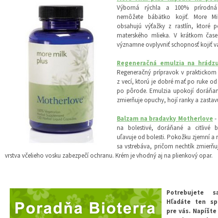
Výborná rýchla a 100% prírodn
nemôžete bábätko kojiť. More Mi
obsahujú výťažky z rastlín, ktoré 
materského mlieka. V krátkom čas
významne ovplyvniť schopnosť kojiť 
Regeneračná emulzia na hrádz
Regeneračný prípravok v praktickom 
z vecí, ktorú je dobré mať po ruke o
po pôrode. Emulzia upokojí doráňan
zmierňuje opuchy, hojí ranky a zastav
Balzam na bradavky Motherlove
-
na bolestivé, doráňané a citlivé 
uľavuje od bolesti. Pokožku zjemní a 
sa vstrebáva, pričom nechtík zmierňu
vrstva včelieho vosku zabezpečí ochranu. Krém je vhodný aj na plienkový opar.
Potrebujete 
Hľadáte ten sp
pre vás. Napíšte