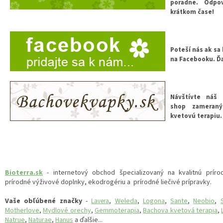
poradne. Odp
krátkom čase!
Poteší nás ak sa
na Facebooku. Ď
Návštívte náš 
shop zameran
kvetovú terapiu.
Bioterra.sk
- internetový obchod špecializovaný na kvalitnú príro
prírodné výživové doplnky, ekodrogériu a prírodné liečivé prípravky.
Vaše obľúbené značky
-
Weleda
,
Logona
,
Sante
,
Neobio
,
Lavera
,
Motherlove
,
Mydlové orechy
,
Gemmoterapia
,
Bachova kvetová terapia
,
Natrue
,
Naturae
,
Hanus
a ďalšie...