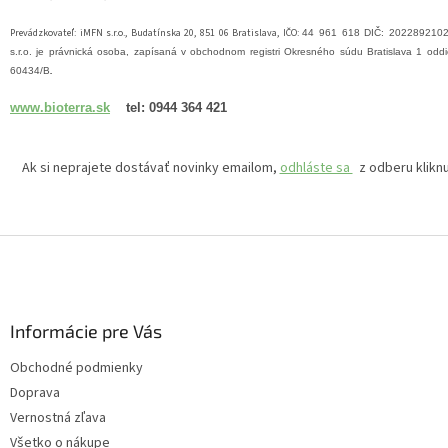
Prevádzkovateľ: iMFN s.r.o., Budatínska 20, 851 06 Bratislava, IČO:
44 961 618 DIČ:
202289210
s.r.o. je právnická osoba, zapísaná v obchodnom registri Okresného súdu Bratislava 1 oddie
60434/B
.
www.bioterra.sk
tel: 0944 364 421
Ak si neprajete dostávať novinky emailom,
odhláste sa
z odberu kliknu
Z
á
p
ä
Informácie pre Vás
t
i
Obchodné podmienky
e
Doprava
Vernostná zľava
Všetko o nákupe