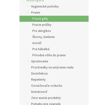
e
Ekodrogéria
l
Hygienické potreby
Pranie
Pracie gély
Pracie prášky
Pre alergikov
Škvrny, bielenie
Aviváž
Pre bábätká
Prírodná vôňa do prania
Upratovanie
Prostriedky na umývanie riadu
Dezinfekcia
Repelenty
Osviežovače vzduchu
Domácnosť
Zero waste produkty
Potreby pre zvieratá