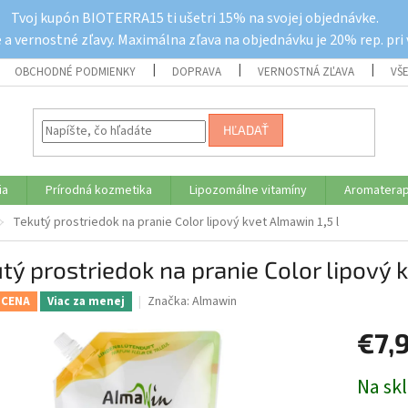
Tvoj kupón BIOTERRA15 ti ušetri 15% na svojej objednávke.
a vernostné zľavy. Maximálna zľava na objednávku je 20% rep. pri
OBCHODNÉ PODMIENKY
DOPRAVA
VERNOSTNÁ ZĽAVA
VŠ
HĽADAŤ
ia
Prírodná kozmetika
Lipozomálne vitamíny
Aromaterap
Tekutý prostriedok na pranie Color lipový kvet Almawin 1,5 l
tý prostriedok na pranie Color lipový k
Značka:
Almawin
 CENA
Viac za menej
€7,
Jednotk
Na sk
cena: