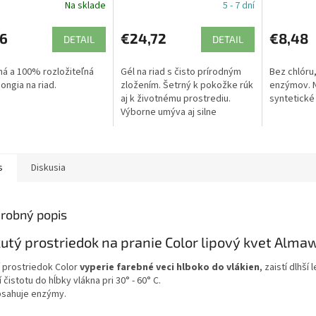
Na sklade
5 - 7 dní
76
€24,72
€8,48
DETAIL
DETAIL
ná a 100% rozložiteľná
Gél na riad s čisto prírodným
Bez chlóru,
ongia na riad.
zložením. Šetrný k pokožke rúk
enzýmov. 
aj k životnému prostrediu.
syntetické
Výborne umýva aj silne
znečistený riad.
s
Diskusia
robný popis
utý prostriedok na pranie Color lipový kvet Almawi
í prostriedok Color
vyperie farebné veci hlboko do vlákien
, zaistí dlhší 
í čistotu do hĺbky vlákna pri 30° - 60° C.
sahuje enzýmy.