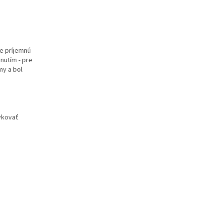
je príjemnú
dnutím - pre
my a bol
vkovať