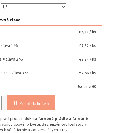
vná zľava
€7,90
/ ks
= zľava 1 %
€7,82
/ ks
ks = zľava 2 %
€7,74
/ ks
ac ks = zľava 3 %
€7,66
/ ks
Ušetríte
€0
Pridať do košíka
 prací prostriedok
na farebnú prádlo a farebné
s vôňou lipového kvetu. Bez enzýmov, fosfátov a
ých vôní, farbív a konzervačných látok.