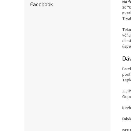
Na f
Facebook
30 °C
Kvet
Trval
Tekut
vôňu 
dlho
úspe
Dá
Fare
podľ
Tepl
1,5 l
Odpo
Nevh
Dáv
pre 