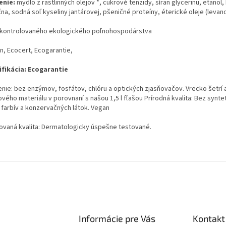
enie:
mydlo z rastlinných olejov *, cukrové tenzidy, síran glycerinu, etanol,
na, sodná soľ kyseliny jantárovej, pšeničné proteíny, éterické oleje (levand
a
z kontrolovaného ekologického poľnohospodárstva
n, Ecocert, Ecogarantie,
ifikácia: Ecogarantie
enie: bez enzýmov, fosfátov, chlóru a optických zjasňovačov. Vrecko šetrí
vého materiálu v porovnaní s našou 1,5 l fľašou Prírodná kvalita: Bez synte
, farbív a konzervačných látok. Vegan
ovaná kvalita: Dermatologicky úspešne testované.
Informácie pre Vás
Kontakt