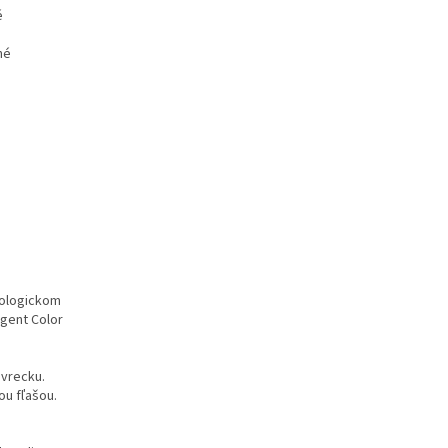
é
né
kologickom
rgent Color
 vrecku.
ou fľašou.