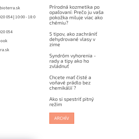
Prírodná kozmetika po
bioterra.sk
opaľovaní: Prečo ju vaša
20 054 | 10:00 - 18:0
pokožka miluje viac ako
chémiu?
020 054
5 tipov, ako zachrániť
dehydrované vlasy v
book
zime
ra.sk
Syndróm vyhorenia -
rady a tipy ako ho
zvládnuť
Chcete mať čisté a
voňavé prádlo bez
chemikálií ?
Ako si spestriť pitný
režim
ARCHÍV