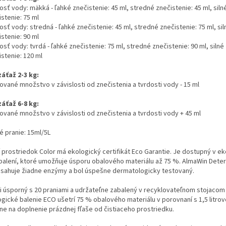
sť vody: mäkká - ľahké znečistenie: 45 ml, stredné znečistenie: 45 ml, siln
stenie: 75 ml
sť vody: stredná - ľahké znečistenie: 45 ml, stredné znečistenie: 75 ml, sil
stenie: 90 ml
sť vody: tvrdá - ľahké znečistenie: 75 ml, stredné znečistenie: 90 ml, silné
stenie: 120 ml
záťaž 2-3 kg:
ované množstvo v závislosti od znečistenia a tvrdosti vody - 15 ml
záťaž 6-8 kg:
ované množstvo v závislosti od znečistenia a tvrdosti vody + 45 ml
é pranie: 15ml/5L
í prostriedok Color má ekologický certifikát Eco Garantie. Je dostupný v e
balení, ktoré umožňuje úsporu obalového materiálu až 75 %. AlmaWin Dete
sahuje žiadne enzýmy a bol úspešne dermatologicky testovaný.
i úsporný s 20 praniami a udržateľne zabalený v recyklovateľnom stojacom
ogické balenie ECO ušetrí 75 % obalového materiálu v porovnaní s 1,5 litrov
lne na doplnenie prázdnej fľaše od čistiaceho prostriedku.