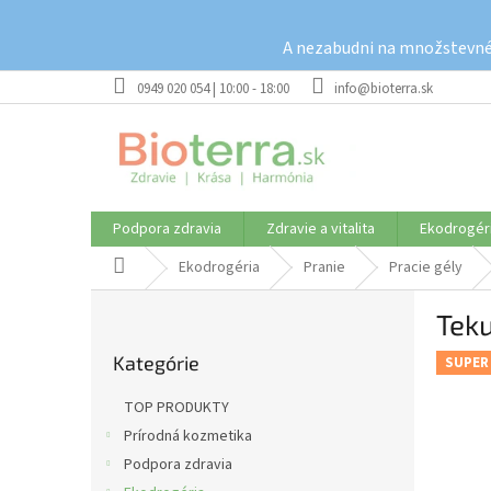
Prejsť
na
A nezabudni na množstevné 
obsah
0949 020 054 | 10:00 - 18:00
info@bioterra.sk
Podpora zdravia
Zdravie a vitalita
Ekodrogér
Domov
Ekodrogéria
Pranie
Pracie gély
B
Teku
o
Preskočiť
č
Kategórie
kategórie
SUPER
n
ý
TOP PRODUKTY
p
Prírodná kozmetika
a
Podpora zdravia
n