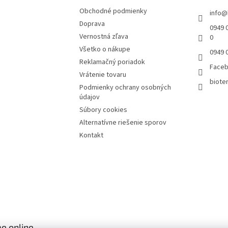
Obchodné podmienky
info
@
Doprava
0949 0
Vernostná zľava
0
Všetko o nákupe
0949 
Reklamačný poriadok
Face
Vrátenie tovaru
bioter
Podmienky ochrany osobných
údajov
Súbory cookies
Alternatívne riešenie sporov
Kontakt
e online