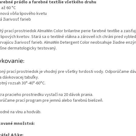
arebné prádlo a farebné textílie všetkého druhu
 až 60 °C
inová vôňa lipového kvetu
á žiarivosť farieb
ý prací prostriedok AlmaWin Color brilantne perie farebné textílie a zaisťu
lipových kvetov. Stará sa o textilné vlákna a zároveň ich chráni pred vyble
trvajúcu žiarivosť farieb. AlmaWin Detergent Color neobsahuje žiadne enzý
šne dermatologicky testovaný.
vkovanie:
bný prací prostriedok je vhodný pre všetky tvrdosti vody. Odporúčame dá
a dávkovacej tabuľky.
otný rozsah 30°-40°-60°C.
itra pracieho prostriedku vystačí na 20 dávok prania.
rúčame prací program pre jemnú alebo farebnú bielizeň.
odné na vlnu a hodváb.
kované množstvá:
záťaž 4-5 kg: