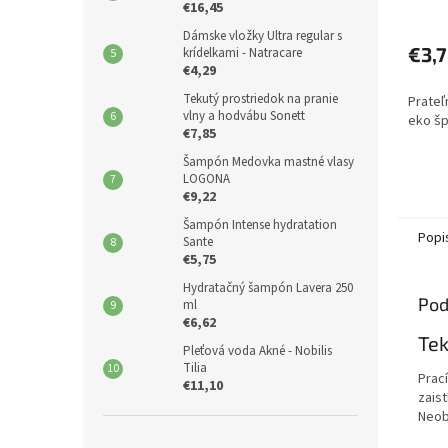
€16,45
Dámske vložky Ultra regular s
€3,
krídelkami - Natracare
€4,29
Tekutý prostriedok na pranie
Prateľ
vlny a hodvábu Sonett
eko šp
€7,85
Šampón Medovka mastné vlasy
LOGONA
€9,22
Šampón Intense hydratation
Popi
Sante
€5,75
Hydratačný šampón Lavera 250
Pod
ml
€6,62
Tek
Pleťová voda Akné - Nobilis
Tilia
Prac
€11,10
zaist
Neob