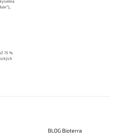
 kyselina
ule*),
 až 75 %
tických
BLOG Bioterra