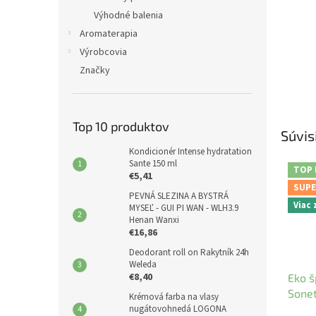
Výhodné balenia
Aromaterapia
Výrobcovia
Značky
Top 10 produktov
Súvis
Kondicionér Intense hydratation
Sante 150 ml
TOP
€5,41
SUPE
PEVNÁ SLEZINA A BYSTRÁ
Viac
MYSEĽ - GUI PI WAN - WLH3.9
Henan Wanxi
€16,86
Deodorant roll on Rakytník 24h
Weleda
€8,40
Eko š
Sonet
Krémová farba na vlasy
nugátovohnedá LOGONA