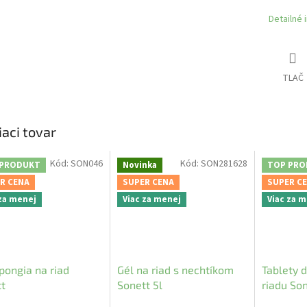
Detailné 
TLAČ
iaci tovar
Kód:
SON046
Kód:
SON281628
 PRODUKT
Novinka
TOP PRO
R CENA
SUPER CENA
SUPER C
 za menej
Viac za menej
Viac za 
pongia na riad
Gél na riad s nechtíkom
Tablety 
t
Sonett 5l
riadu So