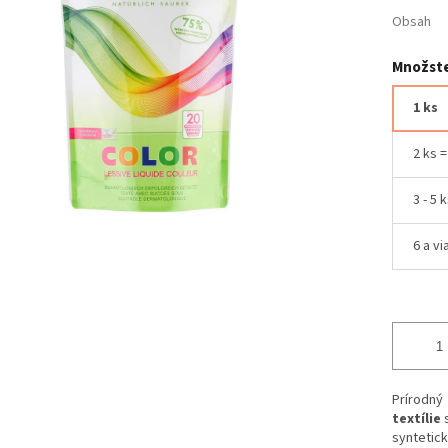
Obsah
Množste
1 ks
2 ks 
3 - 5 
6 a vi
Prírodný
textílie
syntetick