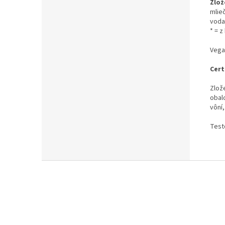
Zlož
mlieč
vod
* = 
Vega
Cert
Zlož
obalo
vôní
Test
Z
á
p
ä
t
i