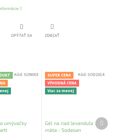
informácie
OPÝTAŤ SA
ZDIEĽAŤ
Kód:
SON003
Kód:
SOD2014
DUKT
SUPER CENA
ENA
VÝHODNÁ CENA
menej
Viac za menej
Ďalší
do umývačky
Gél na riad levanduľa
produkt
nett
mäta - Sodasan