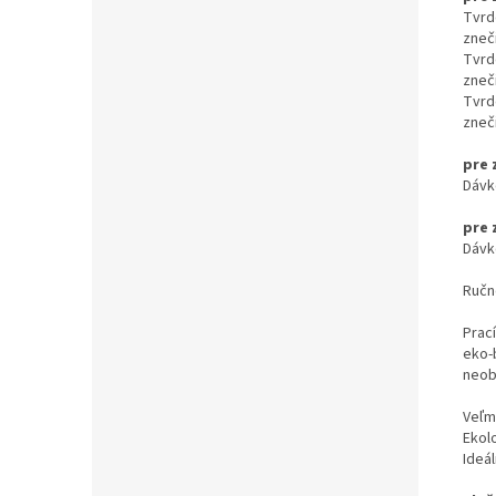
Tvrdo
zneči
Tvrdo
zneči
Tvrdo
zneči
pre 
Dávk
pre 
Dávk
Ručn
Prac
eko-
neob
Veľm
Ekol
Ideá