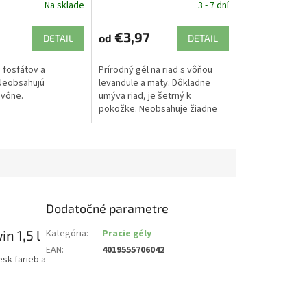
Na sklade
3 - 7 dní
€3,97
od
DETAIL
DETAIL
 fosfátov a
Prírodný gél na riad s vôňou
Neobsahujú
levandule a mäty. Dôkladne
 vône.
umýva riad, je šetrný k
pokožke. Neobsahuje žiadne
chemikálie.
Dodatočné parametre
n 1,5 l
Kategória
:
Pracie gély
EAN
:
4019555706042
lesk farieb a