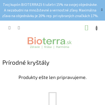
Prejsť
Tvoj kupón BIOTERRA15 ti ušetri 15% na svojej objednávke.
na
A nezabudni na množstevné a vernostné zľavy. Maximálna
obsah
zľava na objednávku je 20% rep. pri vybraných značkách 17%.
NÁKUP
KOŠÍK
Prírodné kryštály
Produkty ešte len pripravujeme.