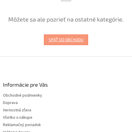
Môžete sa ale pozrieť na ostatné kategórie.
SPÄŤ DO OBCHODU
Z
á
p
ä
Informácie pre Vás
t
i
Obchodné podmienky
e
Doprava
Vernostná zľava
Všetko o nákupe
Reklamačný poriadok