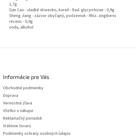
1,7g
Gan Cao - sladké drieevko, koreň - Rad. glycyrrhizae - 0,9g
Sheng Jiang - zázvor obyčajný, podzemok - Rhiz. zingiberis
recens - 0,9g
voda, alkohol
Z
á
p
ä
Informácie pre Vás
t
i
Obchodné podmienky
e
Doprava
Vernostná zľava
Všetko o nákupe
Reklamačný poriadok
Vrátenie tovaru
Podmienky ochrany osobných údajov