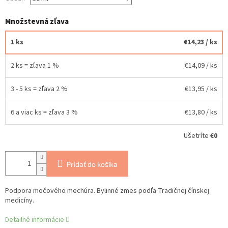
Množstevná zľava
1 ks
€14,23
/ ks
2 ks = zľava 1 %
€14,09
/ ks
3 - 5 ks = zľava 2 %
€13,95
/ ks
6 a viac ks = zľava 3 %
€13,80
/ ks
Ušetríte
€0
Pridať do košíka
Podpora močového mechúra. Bylinné zmes podľa Tradičnej čínskej
medicíny.
Detailné informácie