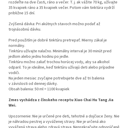
rozdeľte na dve časti, ráno a večer. T. j. ak vážite 70 kg, užívajte
35 kvapiek ráno a 35 kvapiek večer. Potom vám tinktúra vydrží
približne 15 dní.
Zvýšená dávka: Pri akútnych stavoch možno podať až
trojnásobnú dávku.
Pred použitím je dobré tinktúru pretrepať. Mierny zákal je
normálny.
Tinktúru užívajte nalačno. Minimálny interval je 30 minút pred
jedlom alebo jednu hodinu po jedle.
Tinktúru možno zaliať trochou horúcej vody, aby sa alkohol
odparil. To je ideálne, keď tinktúru užívajú deti alebo prípadne
vodiči.
Na jeden mesiac zvyčajne potrebujete dve až tri balenia
v závislosti od dennej dávky.
Obsah balenia: 50 ml = 1100 kvapiek
Zmes vychádza z čínskeho receptu Xiao Chai Hu Tang Jia
Wei.
Upozornenie: Nie je určené pre deti, tehotné a dojčiace ženy. Nie
je náhradou pestrej a vyváženej stravy. Nie je určená ako
vyvážená strava alebo zdravá strava. Neprekračujte odporúčané