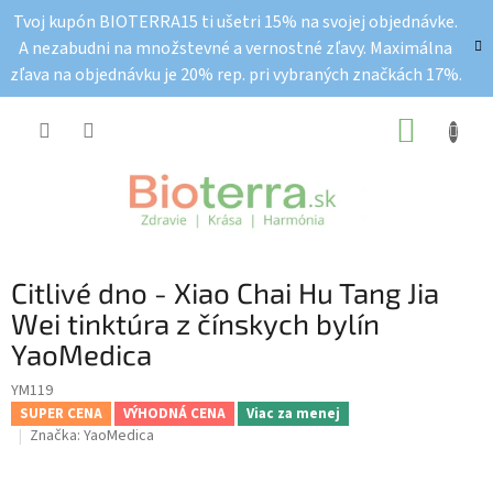
Prejsť
Tvoj kupón BIOTERRA15 ti ušetri 15% na svojej objednávke.
na
A nezabudni na množstevné a vernostné zľavy. Maximálna
obsah
zľava na objednávku je 20% rep. pri vybraných značkách 17%.
NÁKUP
KOŠÍK
Citlivé dno - Xiao Chai Hu Tang Jia
Wei tinktúra z čínskych bylín
YaoMedica
YM119
SUPER CENA
VÝHODNÁ CENA
Viac za menej
Značka:
YaoMedica