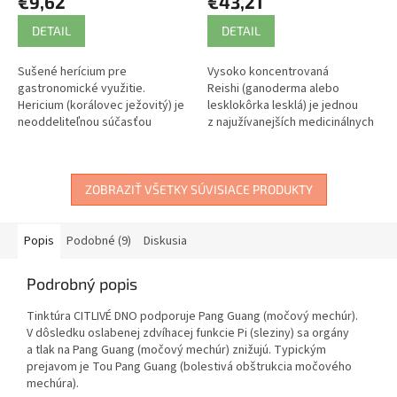
€9,62
€43,21
DETAIL
DETAIL
Sušené herícium pre
Vysoko koncentrovaná
gastronomické využitie.
Reishi (ganoderma alebo
Hericium (korálovec ježovitý) je
lesklokôrka lesklá) je jednou
neoddeliteľnou súčasťou
z najužívanejších medicinálnych
čínskej medicíny. Táto
húb. V tradičnej čínskej medicíne
parazitická huba má podľa nej...
sa využíva...
ZOBRAZIŤ VŠETKY SÚVISIACE PRODUKTY
Popis
Podobné (9)
Diskusia
Podrobný popis
Tinktúra CITLIVÉ DNO podporuje Pang Guang (močový mechúr).
V dôsledku oslabenej zdvíhacej funkcie Pi (sleziny) sa orgány
a tlak na Pang Guang (močový mechúr) znižujú. Typickým
prejavom je Tou Pang Guang (bolestivá obštrukcia močového
mechúra).