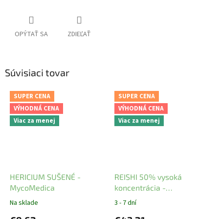
OPÝTAŤ SA
ZDIEĽAŤ
Súvisiaci tovar
SUPER CENA
SUPER CENA
VÝHODNÁ CENA
VÝHODNÁ CENA
Viac za menej
Viac za menej
HERICIUM SUŠENÉ -
REISHI 50% vysoká
MycoMedica
koncentrácia -
MycoMedica
Na sklade
3 - 7 dní