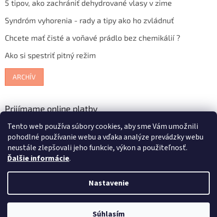
5 tipov, ako zachrániť dehydrované vlasy v zime
Syndróm vyhorenia - rady a tipy ako ho zvládnuť
Chcete mať čisté a voňavé prádlo bez chemikálií ?
Ako si spestriť pitný režim
ARCHÍV
Prijímame online platby
Tento web používa súbory cookies, aby sme Vám umožnili
pohodlné používanie webu a vďaka analýze prevádzky webu
neustále zlepšovali jeho funkcie, výkon a použiteľnosť.
Ďalšie informácie
.
Vytvoril Shoptet
Nastavenie
Copyright 2026
Bioterra.sk
. Všetky práva vyhradené.
Upraviť
Súhlasím
nastavenie cookies