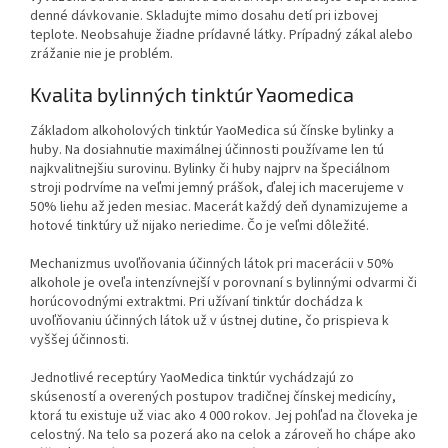
denné dávkovanie. Skladujte mimo dosahu detí pri izbovej
teplote. Neobsahuje žiadne prídavné látky. Prípadný zákal alebo
zrážanie nie je problém.
Kvalita bylinných tinktúr Yaomedica
Základom alkoholových tinktúr YaoMedica sú čínske bylinky a
huby. Na dosiahnutie maximálnej účinnosti používame len tú
najkvalitnejšiu surovinu. Bylinky či huby najprv na špeciálnom
stroji podrvíme na veľmi jemný prášok, ďalej ich macerujeme v
50% liehu až jeden mesiac. Macerát každý deň dynamizujeme a
hotové tinktúry už nijako neriedime. Čo je veľmi dôležité.
Mechanizmus uvoľňovania účinných látok pri macerácii v 50%
alkohole je oveľa intenzívnejší v porovnaní s bylinnými odvarmi či
horúcovodnými extraktmi. Pri užívaní tinktúr dochádza k
uvoľňovaniu účinných látok už v ústnej dutine, čo prispieva k
vyššej účinnosti.
Jednotlivé receptúry YaoMedica tinktúr vychádzajú zo
skúseností a overených postupov tradičnej čínskej medicíny,
ktorá tu existuje už viac ako 4 000 rokov. Jej pohľad na človeka je
celostný. Na telo sa pozerá ako na celok a zároveň ho chápe ako