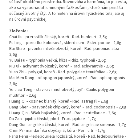
súčasť okolitého prostredia. Rovnováha a harmónia, to je cesta,
ako sa vysporiadať s mnohými ťažkosťami, ktoré nám prináša
súčasný životný štýl. A to nielen na úrovni fyzického tela, ale aj
na úrovni psychickej.
Zloženie:
Chai Hu - prersstlík čínský, koreň - Rad. bupleuri - 3,5g
Fu Ling - pornatka kokosová, sklerócium - Skler. poriae - 2,6g
Bai Shao - pivonka mliečnokvetá, koreň - Rad. paeoniae alba -
2,6g
Yu Bai Fu - typhonia vel'ká, hlíza - Rhiz. typhonii - 2,6g
Niu Xi - achyrant dvojzubý, koreň - Rad. achyranthis - 2,6g
Yuan Zhi - polygal, koreň - Rad. polygalae tenuifoliae - 2,6g
Mai Men Dong - ofiopogon japonský, koreň - Rad. ophiopogonis -
2,6g
Ye Jiao Teng - stavikrv mnohokvetý, byl' - Caulis polygoni
multiflori - 2,6g
Huang Qi - kozinec blanitý, koreň - Rad. astragali - 2,6g
Dang Shen - pazvonček chlpkatý, koreň - Rad. codonopsis - 2,6g
Huang Qin - šišak bajkalský, koreň - Rad. scutellariae - 2,6g
Da Zao - jujuba čínská, plod - Fruc. jujubae - 1,7g
Dang Gui - angelika čínská, koreň - Rad. angelicae sinensis - 1,7g
Chen Pi - mandarínka obyčajná, kôra - Peri. citri - 1,7g
Fang Feng - ledebouriela rozložitá, koreň - Rad. ledebouriellae -