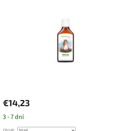
€14,23
Jednotková
3 - 7 dní
cena:
Obsah