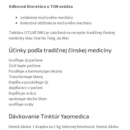
Odborná literatúra o TCM uvádza
oslabenie močového mechúra
bolestivá obštrukcia močového mechúra
Tinktúra CITLIVÉ DNO je založená na recepte tradičnej čínskej
medicíny Xiao Chai Hu Tang Jia Wei.
Účinky podľa tradičnej čínskej medicíny
Uvoľňuje Qi pečene
Čistí teplo pečene
Posilňuje a harmonizuje slezinu
Transformuje hlieny
Dopĺňa a pozdvihuje Qi
dopĺňa krv v pečeni
Dopĺňa jin srdca
upokojuje ducha Shen
uvoľňuje svaly
Dávkovanie Tinktúr Yaomedica
Denná dávka: 1 kvapka na 1 kg telesnej hmotnosti. Dennú dávku