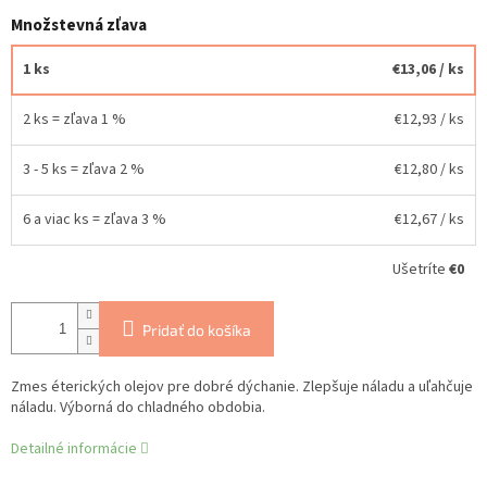
Množstevná zľava
1 ks
€13,06
/ ks
2 ks = zľava 1 %
€12,93
/ ks
3 - 5 ks = zľava 2 %
€12,80
/ ks
6 a viac ks = zľava 3 %
€12,67
/ ks
Ušetríte
€0
Pridať do košíka
Zmes éterických olejov pre dobré dýchanie. Zlepšuje náladu a uľahčuje
náladu. Výborná do chladného obdobia.
Detailné informácie