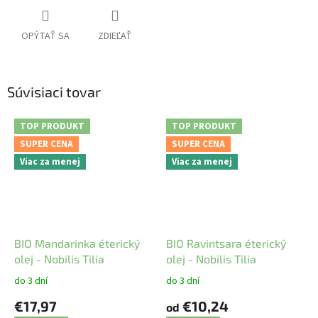
OPÝTAŤ SA
ZDIEĽAŤ
Súvisiaci tovar
TOP PRODUKT
TOP PRODUKT
SUPER CENA
SUPER CENA
Viac za menej
Viac za menej
BIO Mandarinka éterický
BIO Ravintsara éterický
olej - Nobilis Tilia
olej - Nobilis Tilia
do 3 dní
do 3 dní
€17,97
€10,24
od