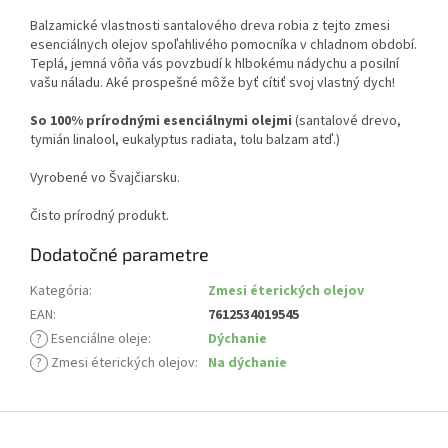
Balzamické vlastnosti santalového dreva robia z tejto zmesi
esenciálnych olejov spoľahlivého pomocníka v chladnom období.
Teplá, jemná vôňa vás povzbudí k hlbokému nádychu a posilní
vašu náladu. Aké prospešné môže byť cítiť svoj vlastný dych!
So 100% prírodnými esenciálnymi olejmi
(santalové drevo,
tymián linalool, eukalyptus radiata, tolu balzam atď.)
Vyrobené vo Švajčiarsku.
Čisto prírodný produkt.
Dodatočné parametre
Kategória
:
Zmesi éterických olejov
EAN
:
7612534019545
?
Esenciálne oleje
:
Dýchanie
?
Zmesi éterických olejov
:
Na dýchanie
Z
á