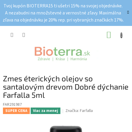
Prejsť
Tvoj kupón BIOTERRA15 ti ušetri 15% na svojej objednávke.
na
A nezabudni na množstevné a vernostné zľavy. Maximálna
obsah
zľava na objednávku je 20% rep. pri vybraných značkách 17%.
NÁKUP
KOŠÍK
Zmes éterických olejov so
santalovým drevom Dobré dýchanie
Farfalla 5ml
FAR291987
Značka:
Farfalla
SUPER CENA
Viac za menej