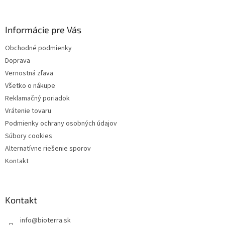
p
ä
Informácie pre Vás
t
i
Obchodné podmienky
e
Doprava
Vernostná zľava
Všetko o nákupe
Reklamačný poriadok
Vrátenie tovaru
Podmienky ochrany osobných údajov
Súbory cookies
Alternatívne riešenie sporov
Kontakt
Kontakt
info
@
bioterra.sk