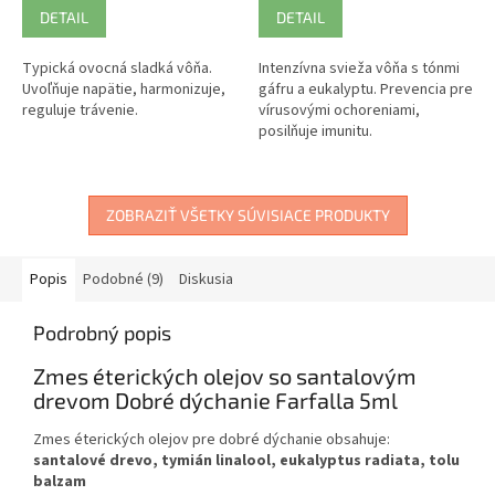
DETAIL
DETAIL
Typická ovocná sladká vôňa.
Intenzívna svieža vôňa s tónmi
Uvoľňuje napätie, harmonizuje,
gáfru a eukalyptu. Prevencia pre
reguluje trávenie.
vírusovými ochoreniami,
posilňuje imunitu.
ZOBRAZIŤ VŠETKY SÚVISIACE PRODUKTY
Popis
Podobné (9)
Diskusia
Podrobný popis
Zmes éterických olejov so santalovým
drevom Dobré dýchanie Farfalla 5ml
Zmes éterických olejov pre dobré dýchanie obsahuje:
santalové drevo, tymián linalool, eukalyptus radiata, tolu
balzam