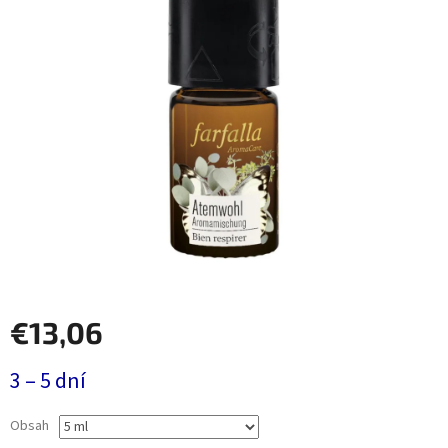
€13,06
Jednotková
3 – 5 dní
cena:
Obsah