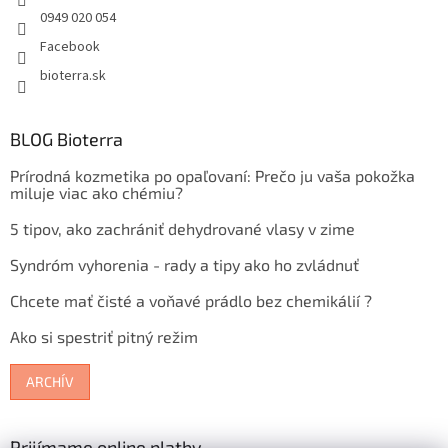
0949 020 054
Facebook
bioterra.sk
BLOG Bioterra
Prírodná kozmetika po opaľovaní: Prečo ju vaša pokožka
miluje viac ako chémiu?
5 tipov, ako zachrániť dehydrované vlasy v zime
Syndróm vyhorenia - rady a tipy ako ho zvládnuť
Chcete mať čisté a voňavé prádlo bez chemikálií ?
Ako si spestriť pitný režim
ARCHÍV
Prijímame online platby