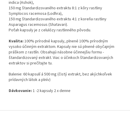
indica (Ashok),
150 mg štandardizovaného extraktu 8:1 z kôry rastliny
Symplocos racemosa (Lodhra),
150 mg štandardizovaného extraktu 4:1 z koreňa rastliny
Asparagus racemosus (Shatavari).
Poťah kapsuly je z celulózy rastlinného pôvodu.
Kvalita:
100% prírodné kapsuly, plnené 100% prírodným
vysoko účinným extraktom. Kapsuly nie sú plnené obyčajným
práškom z rastlín. Obsahujú násobne účinnejšiu formu -
štandardizovaný extrakt. Viac o účinkoch štandardizovaných
extraktov si prečítajte tu.
Balenie: 60 kapsulí á 500 mg (čistý extrakt, bez akýchkoľvek
prídavných látok a plnív)
Dávkovanie:
1 -2 kapsuly 2 x denne
Z
á
p