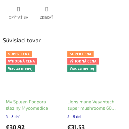
OPÝTAŤ SA
ZDIEĽAŤ
Súvisiaci tovar
SUPER CENA
SUPER CENA
VÝHODNÁ CENA
VÝHODNÁ CENA
Viac za menej
Viac za menej
My Spleen Podpora
Lions mane Vesantech
sleziny Mycomedica
super mushrooms 60
kapsúl
3 – 5 dní
3 – 5 dní
€30,92
€31,53