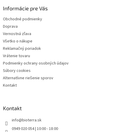
ä
Informácie pre Vás
t
i
Obchodné podmienky
e
Doprava
Vernostná zľava
Všetko o nákupe
Reklamačný poriadok
Vrátenie tovaru
Podmienky ochrany osobných údajov
Súbory cookies
Alternatívne riešenie sporov
Kontakt
Kontakt
info
@
bioterra.sk
0949 020 054 | 10:00 - 18:00