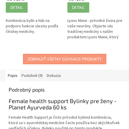
DETAIL
DETAIL
Kombinácia bylín a húb na
Lyons Mane - prírodná živina pre
podporu funkcie sleziny podľa
vaše neuróny. Objavte silu
čínskej medicíny.
tradičnej medicíny s naším
produktom Lyons Mane, ktorý
vychádza z hlbokých koreňov
čínskej a japonskej liečivej
kultúry.
ZOBRAZIŤ VŠETKY SÚVISIACE PRODUKTY
Popis
Podobné (9)
Diskusia
Podrobný popis
Female health support Bylinky pre ženy -
Planet Ayurveda 60 ks
Female Health Support je čisto prírodná bylinná kombinácia,
ktorá sa v ayurvédskej medicíne často používa bez akýchkoľvek
vedľajších účinkov. Bylinky použité pri tomto produkte