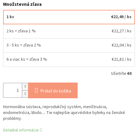
Množstevná zľava
1 ks
€22,49
/ ks
2 ks = zľava 1 %
€22,27
/ ks
3 - 5 ks = zľava 2 %
€22,04
/ ks
6 a viac ks = zľava 3 %
€21,82
/ ks
Ušetríte
€0
Pridať do košíka
Hormonálna sústava, reprodukčný systém, menštruácia,
endometrióza, libido.... Tie najlepšie ajurvédske bylinky na ženské
problémy.
Detailné informácie