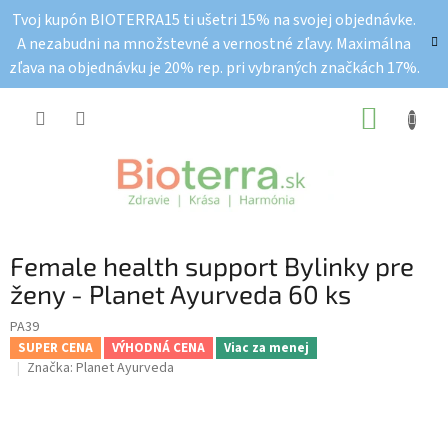
Prejsť
Tvoj kupón BIOTERRA15 ti ušetri 15% na svojej objednávke.
na
A nezabudni na množstevné a vernostné zľavy. Maximálna
obsah
zľava na objednávku je 20% rep. pri vybraných značkách 17%.
NÁKUP
KOŠÍK
Female health support Bylinky pre
ženy - Planet Ayurveda 60 ks
PA39
SUPER CENA
VÝHODNÁ CENA
Viac za menej
Značka:
Planet Ayurveda