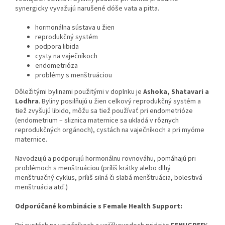
synergicky vyvažujú narušené dóše vata a pitta.
hormonálna sústava u žien
reprodukčný systém
podpora libida
cysty na vaječníkoch
endometrióza
problémy s menštruáciou
Dôležitými bylinami použitými v doplnku je
Ashoka, Shatavari a
Lodhra
. Byliny posilňujú u žien celkový reprodukčný systém a
tiež zvyšujú libido, môžu sa tiež používať pri endometrióze
(endometrium – sliznica maternice sa ukladá v rôznych
reprodukčných orgánoch), cystách na vaječníkoch a pri myóme
maternice.
Navodzujú a podporujú hormonálnu rovnováhu, pomáhajú pri
problémoch s menštruáciou (príliš krátky alebo dlhý
menštruačný cyklus, príliš silná či slabá menštruácia, bolestivá
menštruácia atď.)
Odporúčané kombinácie s Female Health Support: