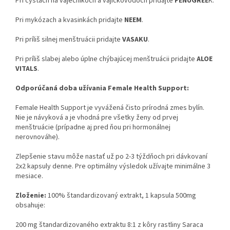
Pri cystách na vaječníkoch a vajíčkovodoch pridajte
FENUGREE
K.
Pri mykózach a kvasinkách pridajte
NEEM
.
Pri príliš silnej menštruácii pridajte
VASAKU
.
Pri príliš slabej alebo úplne chýbajúcej menštruácii pridajte
ALOE
VITALS
.
Odporúčaná doba užívania Female Health Support:
Female Health Support je vyvážená čisto prírodná zmes bylín.
Nie je návyková a je vhodná pre všetky ženy od prvej
menštruácie (prípadne aj pred ňou pri hormonálnej
nerovnováhe).
Zlepšenie stavu môže nastať už po 2-3 týždňoch pri dávkovaní
2x2 kapsuly denne. Pre optimálny výsledok užívajte minimálne 3
mesiace.
Zloženie:
100% štandardizovaný extrakt, 1 kapsula 500mg
obsahuje:
200 mg štandardizovaného extraktu 8:1 z kôry rastliny Saraca