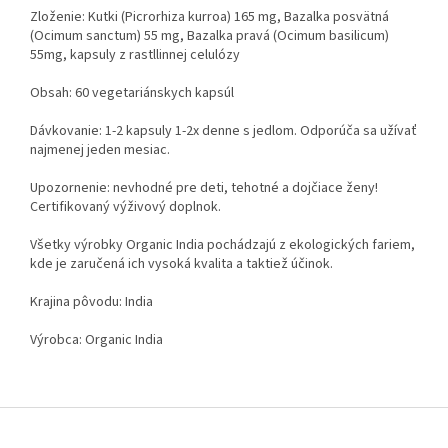
Zloženie: Kutki (Picrorhiza kurroa) 165 mg, Bazalka posvätná
(Ocimum sanctum) 55 mg, Bazalka pravá (Ocimum basilicum)
55mg, kapsuly z rastllinnej celulózy
Obsah: 60 vegetariánskych kapsúl
Dávkovanie: 1-2 kapsuly 1-2x denne s jedlom. Odporúča sa užívať
najmenej jeden mesiac.
Upozornenie: nevhodné pre deti, tehotné a dojčiace ženy!
Certifikovaný výživový doplnok.
Všetky výrobky Organic India pochádzajú z ekologických fariem,
kde je zaručená ich vysoká kvalita a taktiež účinok.
Krajina pôvodu: India
Výrobca: Organic India
Z
á