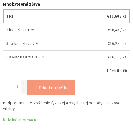
Množstevná zľava
1 ks
€16,60
/ ks
2 ks = zľava 1 %
€16,43
/ ks
3 - 5 ks = zľava 2 %
€16,27
/ ks
6 a viac ks = zľava 3 %
€16,10
/ ks
Ušetríte
€0
Pridať do košíka
Podpora imunity. Zvýšenie fyzickej a psychickej pohody a celkovej
vitality
Detailné informácie