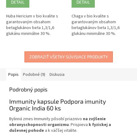
DETAIL
DETAIL
Huba Hericium v bio kvalite s
Chaga v bio kvalite s
garantovaným obsahom
garantovaným obsahom
betaglukánov beta 1,3/1,6
betaglukánov beta 1,3/1,6
glukánu minimálne 30 %.
glukánu minimálne 30 %.
Žalúdok , slezina.
Vitamíny, minerály, stopové
prvky, aminokyseliny.
ZOBRAZIŤ VŠETKY SÚVISIACE PRODUKTY
Popis
Podobné (9)
Diskusia
Podrobný popis
Immunity kapsule Podpora imunity
Organic India 60 ks
Bylinná zmes Immunity pôsobí priaznivo
na zvýšenie
obranyschopnosti organizmu
. Prispieva
k fyzickej a
duševnej pohode
a k väčšej vitalite.