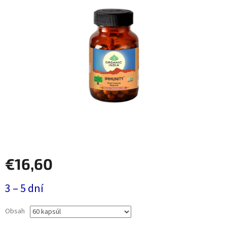
€16,60
Jednotková
3 – 5 dní
cena:
Obsah