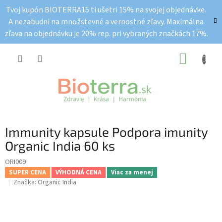
Prejsť
Tvoj kupón BIOTERRA15 ti ušetri 15% na svojej objednávke.
na
A nezabudni na množstevné a vernostné zľavy. Maximálna
obsah
zľava na objednávku je 20% rep. pri vybraných značkách 17%.
NÁKUP
KOŠÍK
Immunity kapsule Podpora imunity
Organic India 60 ks
ORI009
SUPER CENA
VÝHODNÁ CENA
Viac za menej
Značka:
Organic India