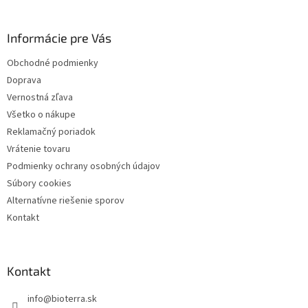
p
ä
Informácie pre Vás
t
i
Obchodné podmienky
e
Doprava
Vernostná zľava
Všetko o nákupe
Reklamačný poriadok
Vrátenie tovaru
Podmienky ochrany osobných údajov
Súbory cookies
Alternatívne riešenie sporov
Kontakt
Kontakt
info
@
bioterra.sk