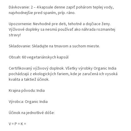
Dávkovanie: 2 – 4 kapsule denne zapiť pohárom teplej vody,
najvhodnejšie pred spaním, príp. ráno.
Upozornenie: Nevhodné pre deti, tehotné a dojčiace ženy.
Výživové doplnky sa nesmú používať ako náhrada rozmanitej
stravy!
Skladovanie: Skladujte na tmavom a suchom mieste.
Obsah: 60 vegetariánskych kapsúl
Certifikovaný výživový doplnok. Všetky výrobky Organic India
pochádzajú z ekologických fariem, kde je zaručená ich vysoká
kvalita a taktiež účinok.
Krajina pôvodu: India
Výrobca: Organic India
Účinok na jednotlivé dóše:
V = P = K =