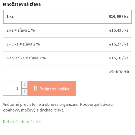
Množstevná zľava
1 ks
€16,60
/ ks
2 ks = zľava 1 %
€16,43
/ ks
3 - 5 ks = zľava 2 %
€16,27
/ ks
6 a viac ks = zľava 3 %
€16,10
/ ks
Ušetríte
€0
Pridať do košíka
Vnútorné prečistenie a obnova organizmu. Podporuje tráviaci,
obehový, močový a dýchací trakt.
Detailné informácie