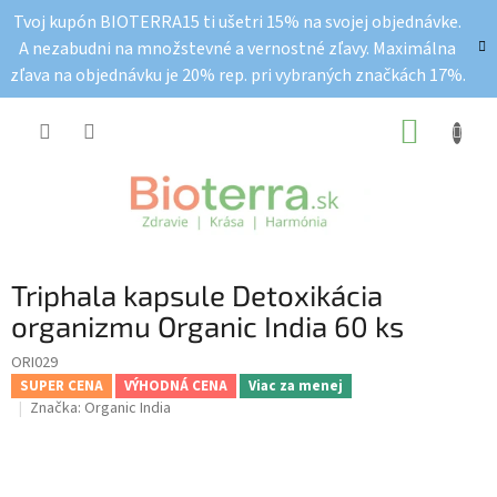
Prejsť
Tvoj kupón BIOTERRA15 ti ušetri 15% na svojej objednávke.
na
A nezabudni na množstevné a vernostné zľavy. Maximálna
obsah
zľava na objednávku je 20% rep. pri vybraných značkách 17%.
NÁKUP
KOŠÍK
Triphala kapsule Detoxikácia
organizmu Organic India 60 ks
ORI029
SUPER CENA
VÝHODNÁ CENA
Viac za menej
Značka:
Organic India