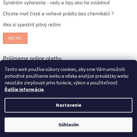
Syndróm vyhorenia - rady a tipy ako ho zvládnuť
Chcete mať čisté a voňavé prádlo bez chemikálií ?
Ako si spestriť pitný režim
ARCHÍV
Prijímame online platby
Tento web používa súbory cookies, aby sme Vám umožnili
pohodlné používanie webu a vďaka analýze prevádzky webu
neustále zlepšovali jeho funkcie, výkon a použiteľnosť.
Ďalšie informácie
.
Vytvoril Shoptet
Nastavenie
Copyright 2026
Bioterra.sk
. Všetky práva vyhradené.
Upraviť
Súhlasím
nastavenie cookies