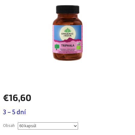
€16,60
Jednotková
3 – 5 dní
cena:
Obsah