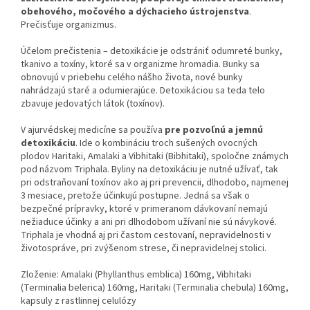
obehového, močového a dýchacieho ústrojenstva
.
Prečisťuje organizmus.
Účelom prečistenia – detoxikácie je odstrániť odumreté bunky,
tkanivo a toxíny, ktoré sa v organizme hromadia. Bunky sa
obnovujú v priebehu celého nášho života, nové bunky
nahrádzajú staré a odumierajúce. Detoxikáciou sa teda telo
zbavuje jedovatých látok (toxínov).
V ajurvédskej medicíne sa používa
pre pozvoľnú a jemnú
detoxikáciu
. Ide o kombináciu troch sušených ovocných
plodov Haritaki, Amalaki a Vibhitaki (Bibhitaki), spoločne známych
pod názvom Triphala. Byliny na detoxikáciu je nutné užívať, tak
pri odstraňovaní toxínov ako aj pri prevencii, dlhodobo, najmenej
3 mesiace, pretože účinkujú postupne. Jedná sa však o
bezpečné prípravky, ktoré v primeranom dávkovaní nemajú
nežiaduce účinky a ani pri dlhodobom užívaní nie sú návykové.
Triphala je vhodná aj pri častom cestovaní, nepravidelnosti v
životospráve, pri zvýšenom strese, či nepravidelnej stolici.
Zloženie: Amalaki (Phyllanthus emblica) 160mg, Vibhitaki
(Terminalia belerica) 160mg, Haritaki (Terminalia chebula) 160mg,
kapsuly z rastlinnej celulózy