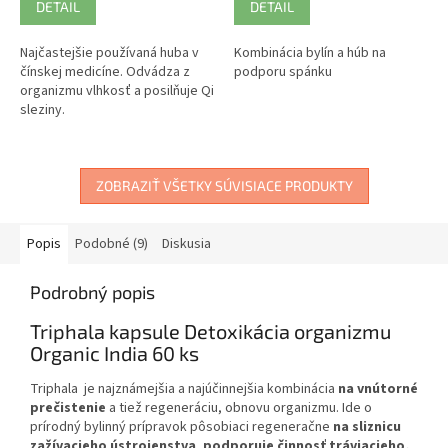
DETAIL
DETAIL
Najčastejšie používaná huba v
Kombinácia bylín a húb na
čínskej medicíne. Odvádza z
podporu spánku
organizmu vlhkosť a posilňuje Qi
sleziny.
ZOBRAZIŤ VŠETKY SÚVISIACE PRODUKTY
Popis
Podobné (9)
Diskusia
Podrobný popis
Triphala kapsule Detoxikácia organizmu
Organic India 60 ks
Triphala je najznámejšia a najúčinnejšia kombinácia
na vnútorné
prečistenie
a tiež regeneráciu, obnovu organizmu. Ide o
prírodný bylinný prípravok pôsobiaci regeneračne
na sliznicu
zažívacieho ústrojenstva
,
podporuje činnosť tráviacieho,