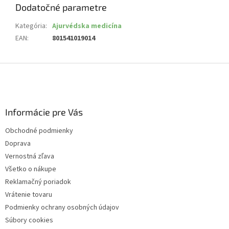
Dodatočné parametre
Kategória
:
Ajurvédska medicína
EAN
:
801541019014
Z
á
p
ä
Informácie pre Vás
t
i
Obchodné podmienky
e
Doprava
Vernostná zľava
Všetko o nákupe
Reklamačný poriadok
Vrátenie tovaru
Podmienky ochrany osobných údajov
Súbory cookies