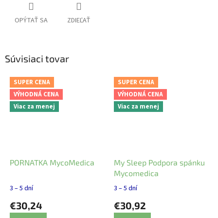
OPÝTAŤ SA
ZDIEĽAŤ
Súvisiaci tovar
SUPER CENA
SUPER CENA
VÝHODNÁ CENA
VÝHODNÁ CENA
Viac za menej
Viac za menej
PORNATKA MycoMedica
My Sleep Podpora spánku
Mycomedica
3 – 5 dní
3 – 5 dní
€30,24
€30,92