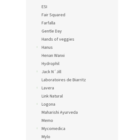
ESI
Fair Squared
Farfalla
Gentle Day
Hands of veggies
Hanus
Henan Wanxi
Hydrophil
Jack N´Jill
Laboratoires de Biarritz
Lavera
Link Natural
Logona
Maharishi Ayurveda
Memo
Mycomedica
Mylo