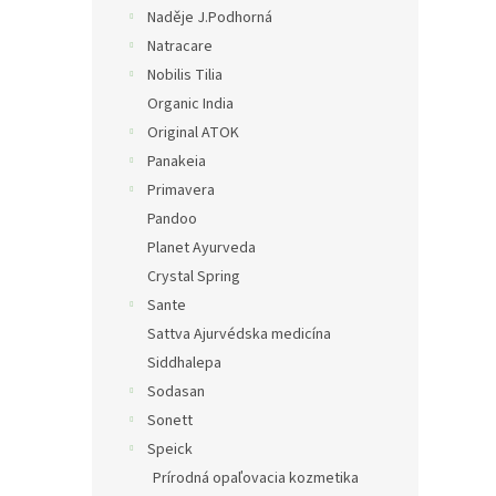
Naděje J.Podhorná
Natracare
Nobilis Tilia
Organic India
Original ATOK
Panakeia
Primavera
Pandoo
Planet Ayurveda
Crystal Spring
Sante
Sattva Ajurvédska medicína
Siddhalepa
Sodasan
Sonett
Speick
Prírodná opaľovacia kozmetika