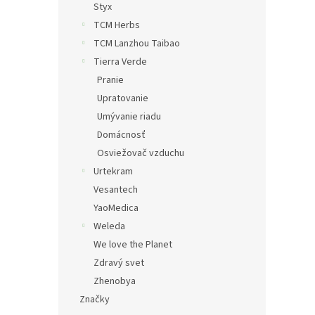
Styx
TCM Herbs
TCM Lanzhou Taibao
Tierra Verde
Pranie
Upratovanie
Umývanie riadu
Domácnosť
Osviežovač vzduchu
Urtekram
Vesantech
YaoMedica
Weleda
We love the Planet
Zdravý svet
Zhenobya
Značky