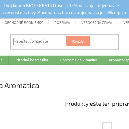
Tvoj kupón BIOTERRA15 ti ušetri 15% na svojej objednávke.
a vernostné zľavy. Maximálna zľava na objednávku je 20% rep. pri
OBCHODNÉ PODMIENKY
DOPRAVA
VERNOSTNÁ ZĽAVA
VŠ
HĽADAŤ
ia
Prírodná kozmetika
Lipozomálne vitamíny
Aromaterap
a Aromatica
Produkty ešte len pripr