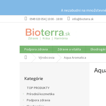
Prejsť
na
A nezabudni na množstevné 
obsah
0949 020 054 | 10:00 - 18:00
info@bioterra.sk
Podpora zdravia
Zdravie a vitalita
Ekodrogér
Domov
Výrobcovia
Aqua Aromatica
B
Aqu
o
Preskočiť
č
Kategórie
kategórie
n
ý
TOP PRODUKTY
p
Prírodná kozmetika
a
Podpora zdravia
n