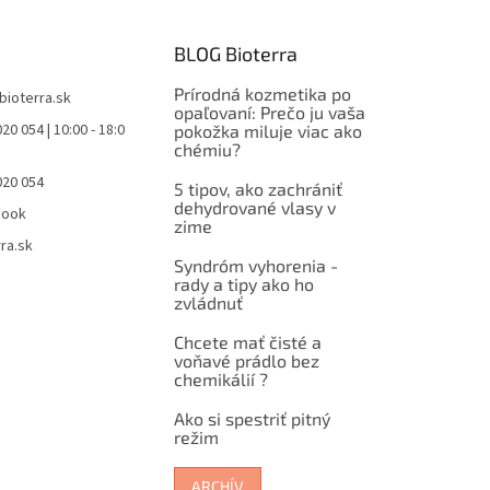
BLOG Bioterra
Prírodná kozmetika po
bioterra.sk
opaľovaní: Prečo ju vaša
20 054 | 10:00 - 18:0
pokožka miluje viac ako
chémiu?
020 054
5 tipov, ako zachrániť
dehydrované vlasy v
book
zime
ra.sk
Syndróm vyhorenia -
rady a tipy ako ho
zvládnuť
Chcete mať čisté a
voňavé prádlo bez
chemikálií ?
Ako si spestriť pitný
režim
ARCHÍV