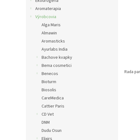
e
Ekodrogéria
l
Aromaterapia
Výrobcovia
Alga Maris
Almawin
Aromasticks
Ayurlabs India
Bachove kvapky
Bema cosmetici
Rada pa
Benecos
Bioturm
Biosolis
CareMedica
Cattier Paris
CD Vet
DNM
Dudu Osun
Elixirs