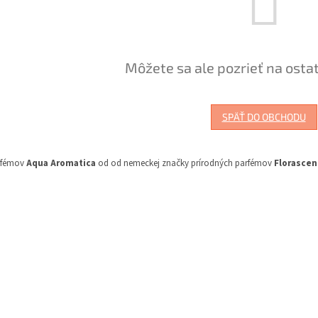
Môžete sa ale pozrieť na osta
SPÄŤ DO OBCHODU
rfémov
Aqua Aromatica
od od nemeckej značky prírodných parfémov
Florascen