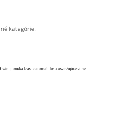
tné kategórie.
t
vám ponúka krásne aromatické a osviežujúce vône.