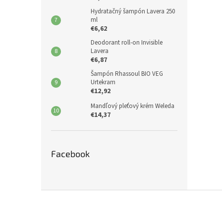
Hydratačný šampón Lavera 250
ml
€6,62
Deodorant roll-on Invisible
Lavera
€6,87
Šampón Rhassoul BIO VEG
Urtekram
€12,92
Mandľový pleťový krém Weleda
€14,37
Facebook
Z
á
p